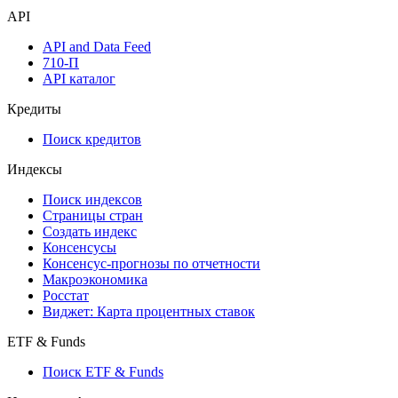
API
API and Data Feed
710-П
API каталог
Кредиты
Поиск кредитов
Индексы
Поиск индексов
Страницы стран
Создать индекс
Консенсусы
Консенсус-прогнозы по отчетности
Макроэкономика
Росстат
Виджет: Карта процентных ставок
ETF & Funds
Поиск ETF & Funds