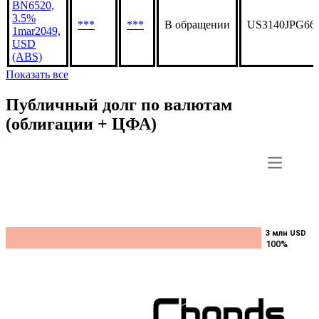
BN6520,
3.5%
***
***
В обращении
US3140JPG66
1mar2049,
USD
(ABS)
Показать все
Публичный долг по валютам
(облигации + ЦФА)
3 млн USD
3 млн USD
100%
100%