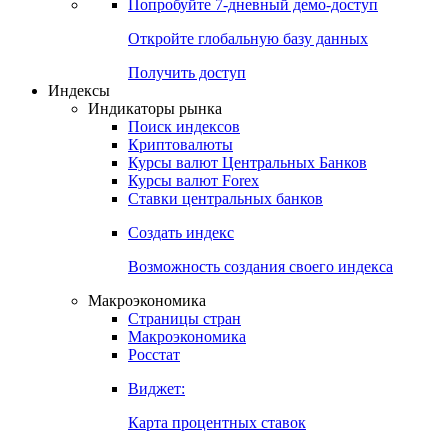
Попробуйте
7-дневный
демо-доступ
Откройте глобальную базу данных
Получить доступ
Индексы
Индикаторы рынка
Поиск индексов
Криптовалюты
Курсы валют Центральных Банков
Курсы валют Forex
Ставки центральных банков
Создать индекс
Возможность создания своего индекса
Макроэкономика
Страницы стран
Макроэкономика
Росстат
Виджет:
Карта процентных ставок