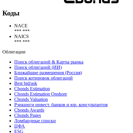
Коды
NACE
*** ***
NAICS
*** ***
Облигации
Поиск облигаций & Карты рынка
Поиск облигаций (ИИ)
Ближайшие размещения (Россия)
Поиск котировок облигаций
Best bid/ask
Cbonds Estimation
Cbonds Estimation Onshore
Cbonds Valuation
Рэнкинги инвест. банков и юр. консультантов
Cbonds Awards
Cbonds Pages
Ломбардные списки
ЦФА
ESG