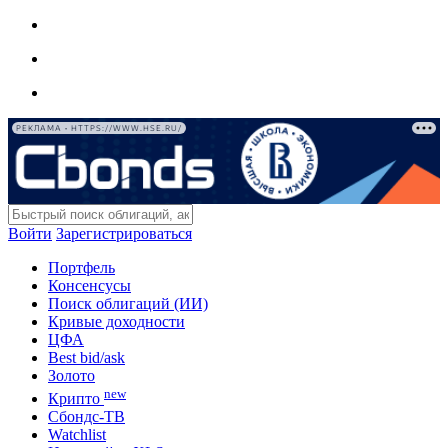
РЕКЛАМА • HTTPS://WWW.HSE.RU/
Войти
Зарегистрироваться
Портфель
Консенсусы
Поиск облигаций (ИИ)
Кривые доходности
ЦФА
Best bid/ask
Золото
new
Крипто
Сбондс-ТВ
Watchlist