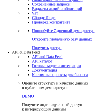
Сохраненные запросы
Виджеты акций и облигаций
Чат
Сбондс Люди
Проверка контрагента
Попробуйте
7-дневный
демо-доступ
Откройте глобальную базу данных
Получить доступ
API & Data Feed
API and Data Feed
API каталог
Готовые модули интеграции
Документация
Кастомные проекты для бизнеса
Оцените структуру и качество данных
в публичном демо-доступе
DEMO
Получите индивидуальный доступ
к интересующим данным