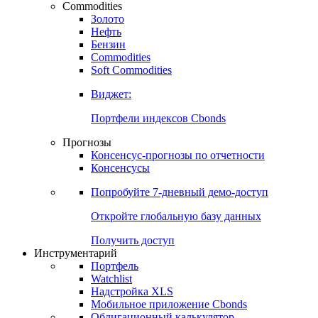
Commodities
Золото
Нефть
Бензин
Commodities
Soft Commodities
Виджет:
Портфели индексов Cbonds
Прогнозы
Консенсус-прогнозы по отчетности
Консенсусы
Попробуйте
7-дневный
демо-доступ
Откройте глобальную базу данных
Получить доступ
Инструментарий
Портфель
Watchlist
Надстройка XLS
Мобильное приложение Cbonds
Облигационный калькулятор