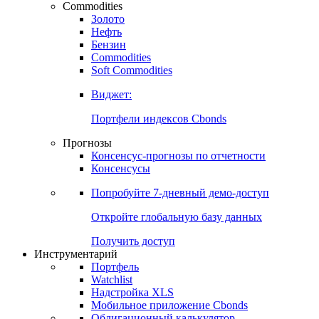
Commodities
Золото
Нефть
Бензин
Commodities
Soft Commodities
Виджет:
Портфели индексов Cbonds
Прогнозы
Консенсус-прогнозы по отчетности
Консенсусы
Попробуйте
7-дневный
демо-доступ
Откройте глобальную базу данных
Получить доступ
Инструментарий
Портфель
Watchlist
Надстройка XLS
Мобильное приложение Cbonds
Облигационный калькулятор