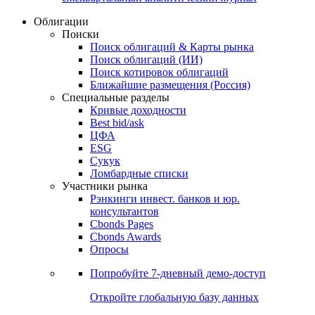
Облигации
Поиски
Поиск облигаций & Карты рынка
Поиск облигаций (ИИ)
Поиск котировок облигаций
Ближайшие размещения (Россия)
Специальные разделы
Кривые доходности
Best bid/ask
ЦФА
ESG
Сукук
Ломбардные списки
Участники рынка
Рэнкинги инвест. банков и юр.
консультантов
Cbonds Pages
Cbonds Awards
Опросы
Попробуйте
7-дневный
демо-доступ
Откройте глобальную базу данных