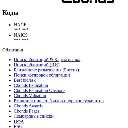
Коды
NACE
*** ***
NAICS
*** ***
Облигации
Поиск облигаций & Карты рынка
Поиск облигаций (ИИ)
Ближайшие размещения (Россия)
Поиск котировок облигаций
Best bid/ask
Cbonds Estimation
Cbonds Estimation Onshore
Cbonds Valuation
Рэнкинги инвест. банков и юр. консультантов
Cbonds Awards
Cbonds Pages
Ломбардные списки
ЦФА
ESG