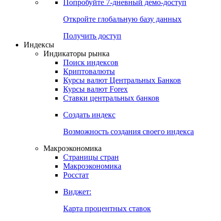
Попробуйте
7-дневный
демо-доступ
Откройте глобальную базу данных
Получить доступ
Индексы
Индикаторы рынка
Поиск индексов
Криптовалюты
Курсы валют Центральных Банков
Курсы валют Forex
Ставки центральных банков
Создать индекс
Возможность создания своего индекса
Макроэкономика
Страницы стран
Макроэкономика
Росстат
Виджет:
Карта процентных ставок