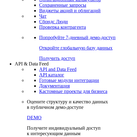
Сохраненные запросы
Виджеты акций и облигаций
Чат
Сбондс Люди
Проверка контрагента
Попробуйте
7-дневный
демо-доступ
Откройте глобальную базу данных
Получить доступ
API & Data Feed
API and Data Feed
API каталог
Готовые модули интеграции
Документация
Кастомные проекты для бизнеса
Оцените структуру и качество данных
в публичном демо-доступе
DEMO
Получите индивидуальный доступ
к интересующим данным