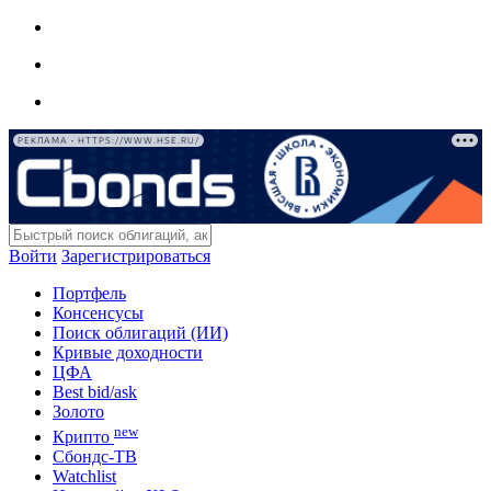
РЕКЛАМА • HTTPS://WWW.HSE.RU/
Войти
Зарегистрироваться
Портфель
Консенсусы
Поиск облигаций (ИИ)
Кривые доходности
ЦФА
Best bid/ask
Золото
new
Крипто
Сбондс-ТВ
Watchlist