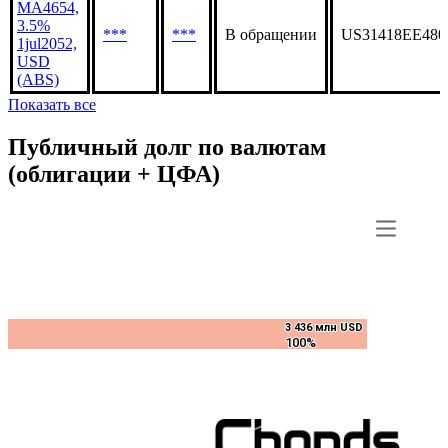
MA4654,
3.5%
***
***
В обращении
US31418EE480
1jul2052,
USD
(ABS)
Показать все
Публичный долг по валютам
(облигации + ЦФА)
3 436 млн USD
3 436 млн USD
100%
100%