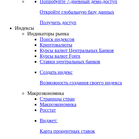
Попробуйте
7-дневный
демо-доступ
Откройте глобальную базу данных
Получить доступ
Индексы
Индикаторы рынка
Поиск индексов
Криптовалюты
Курсы валют Центральных Банков
Курсы валют Forex
Ставки центральных банков
Создать индекс
Возможность создания своего индекса
Макроэкономика
Страницы стран
Макроэкономика
Росстат
Виджет:
Карта процентных ставок