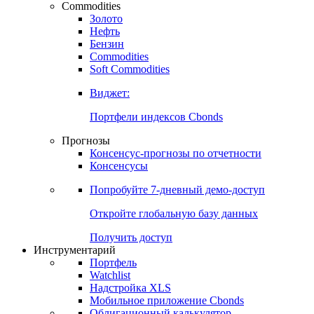
Commodities
Золото
Нефть
Бензин
Commodities
Soft Commodities
Виджет:
Портфели индексов Cbonds
Прогнозы
Консенсус-прогнозы по отчетности
Консенсусы
Попробуйте
7-дневный
демо-доступ
Откройте глобальную базу данных
Получить доступ
Инструментарий
Портфель
Watchlist
Надстройка XLS
Мобильное приложение Cbonds
Облигационный калькулятор