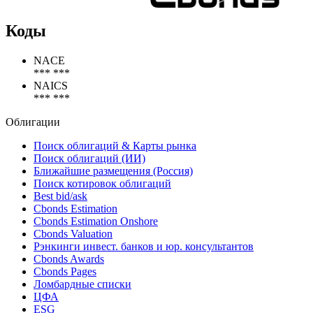
Коды
NACE
*** ***
NAICS
*** ***
Облигации
Поиск облигаций & Карты рынка
Поиск облигаций (ИИ)
Ближайшие размещения (Россия)
Поиск котировок облигаций
Best bid/ask
Cbonds Estimation
Cbonds Estimation Onshore
Cbonds Valuation
Рэнкинги инвест. банков и юр. консультантов
Cbonds Awards
Cbonds Pages
Ломбардные списки
ЦФА
ESG