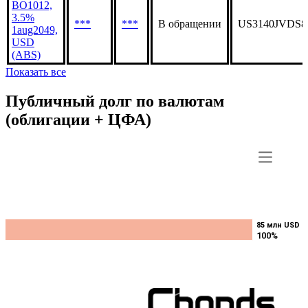
BO1012,
3.5%
***
***
В обращении
US3140JVDS8
1aug2049,
USD
(ABS)
Показать все
Публичный долг по валютам
(облигации + ЦФА)
85 млн USD
85 млн USD
100%
100%