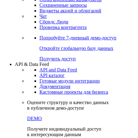
Сохраненные запросы
Виджеты акций и облигаций
Чат
Сбондс Люди
Проверка контрагента
Попробуйте
7-дневный
демо-доступ
Откройте глобальную базу данных
Получить доступ
API & Data Feed
API and Data Feed
API каталог
Готовые модули интеграции
Документация
Кастомные проекты для бизнеса
Оцените структуру и качество данных
в публичном демо-доступе
DEMO
Получите индивидуальный доступ
к интересующим данным