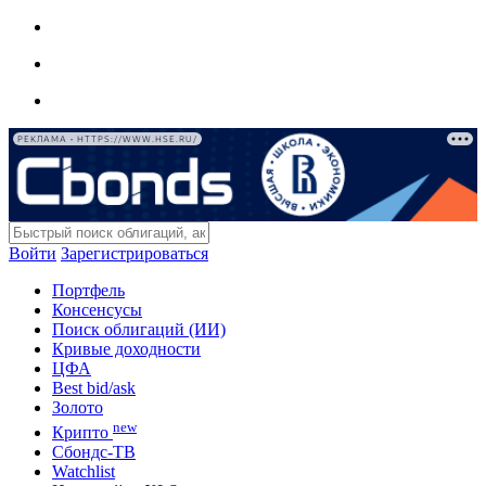
РЕКЛАМА • HTTPS://WWW.HSE.RU/
Войти
Зарегистрироваться
Портфель
Консенсусы
Поиск облигаций (ИИ)
Кривые доходности
ЦФА
Best bid/ask
Золото
new
Крипто
Сбондс-ТВ
Watchlist