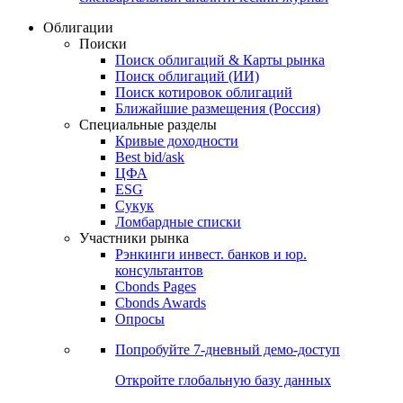
Облигации
Поиски
Поиск облигаций & Карты рынка
Поиск облигаций (ИИ)
Поиск котировок облигаций
Ближайшие размещения (Россия)
Специальные разделы
Кривые доходности
Best bid/ask
ЦФА
ESG
Сукук
Ломбардные списки
Участники рынка
Рэнкинги инвест. банков и юр.
консультантов
Cbonds Pages
Cbonds Awards
Опросы
Попробуйте
7-дневный
демо-доступ
Откройте глобальную базу данных