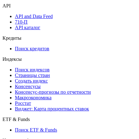
API
API and Data Feed
710-П
API каталог
Кредиты
Поиск кредитов
Индексы
Поиск индексов
Страницы стран
Создать индекс
Консенсусы
Консенсус-прогнозы по отчетности
Макроэкономика
Росстат
Виджет: Карта процентных ставок
ETF & Funds
Поиск ETF & Funds