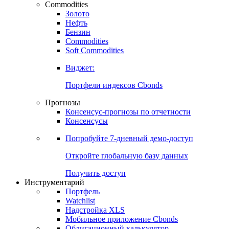
Commodities
Золото
Нефть
Бензин
Commodities
Soft Commodities
Виджет:
Портфели индексов Cbonds
Прогнозы
Консенсус-прогнозы по отчетности
Консенсусы
Попробуйте
7-дневный
демо-доступ
Откройте глобальную базу данных
Получить доступ
Инструментарий
Портфель
Watchlist
Надстройка XLS
Мобильное приложение Cbonds
Облигационный калькулятор