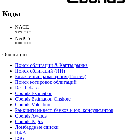
Коды
NACE
*** ***
NAICS
*** ***
Облигации
Поиск облигаций & Карты рынка
Поиск облигаций (ИИ)
Ближайшие размещения (Россия)
Поиск котировок облигаций
Best bid/ask
Cbonds Estimation
Cbonds Estimation Onshore
Cbonds Valuation
Рэнкинги инвест. банков и юр. консультантов
Cbonds Awards
Cbonds Pages
Ломбардные списки
ЦФА
ESG