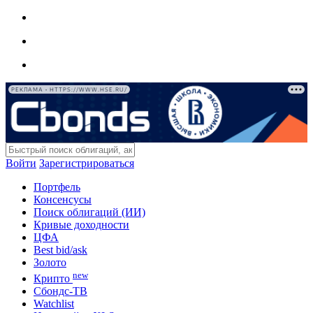
РЕКЛАМА • HTTPS://WWW.HSE.RU/
Войти
Зарегистрироваться
Портфель
Консенсусы
Поиск облигаций (ИИ)
Кривые доходности
ЦФА
Best bid/ask
Золото
new
Крипто
Сбондс-ТВ
Watchlist