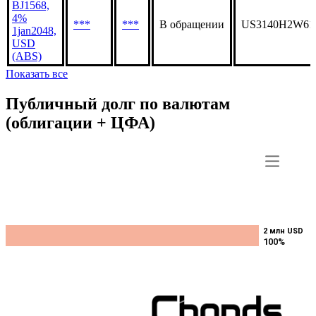
BJ1568,
4%
***
***
В обращении
US3140H2W61
1jan2048,
USD
(ABS)
Показать все
Публичный долг по валютам
(облигации + ЦФА)
2 млн USD
2 млн USD
100%
100%