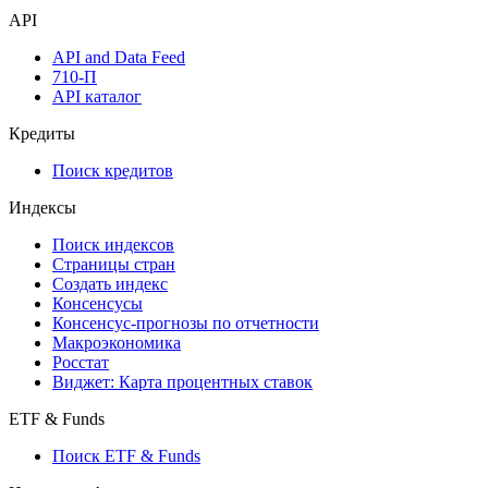
API
API and Data Feed
710-П
API каталог
Кредиты
Поиск кредитов
Индексы
Поиск индексов
Страницы стран
Создать индекс
Консенсусы
Консенсус-прогнозы по отчетности
Макроэкономика
Росстат
Виджет: Карта процентных ставок
ETF & Funds
Поиск ETF & Funds