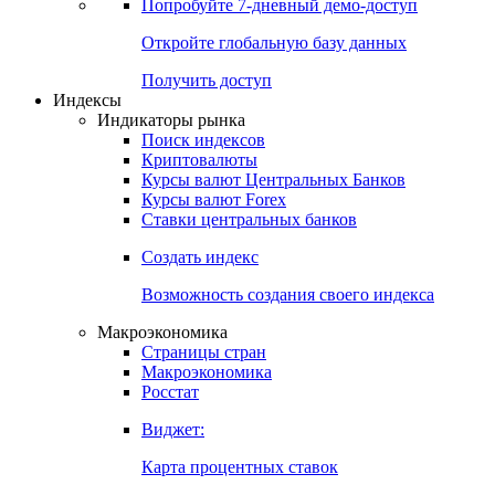
Попробуйте
7-дневный
демо-доступ
Откройте глобальную базу данных
Получить доступ
Индексы
Индикаторы рынка
Поиск индексов
Криптовалюты
Курсы валют Центральных Банков
Курсы валют Forex
Ставки центральных банков
Создать индекс
Возможность создания своего индекса
Макроэкономика
Страницы стран
Макроэкономика
Росстат
Виджет:
Карта процентных ставок