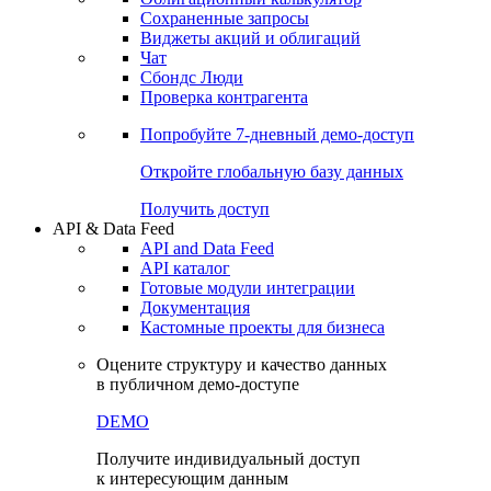
Сохраненные запросы
Виджеты акций и облигаций
Чат
Сбондс Люди
Проверка контрагента
Попробуйте
7-дневный
демо-доступ
Откройте глобальную базу данных
Получить доступ
API & Data Feed
API and Data Feed
API каталог
Готовые модули интеграции
Документация
Кастомные проекты для бизнеса
Оцените структуру и качество данных
в публичном демо-доступе
DEMO
Получите индивидуальный доступ
к интересующим данным