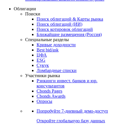
Облигации
Поиски
Поиск облигаций & Карты рынка
Поиск облигаций (ИИ)
Поиск котировок облигаций
Ближайшие размещения (Россия)
Специальные разделы
Кривые доходности
Best bid/ask
ЦФА
ESG
Сукук
Ломбардные списки
Участники рынка
Рэнкинги инвест. банков и юр.
консультантов
Cbonds Pages
Cbonds Awards
Опросы
Попробуйте
7-дневный
демо-доступ
Откройте глобальную базу данных