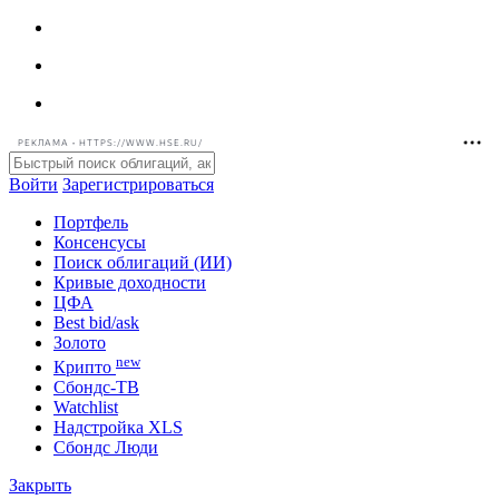
РЕКЛАМА • HTTPS://WWW.HSE.RU/
Войти
Зарегистрироваться
Портфель
Консенсусы
Поиск облигаций (ИИ)
Кривые доходности
ЦФА
Best bid/ask
Золото
new
Крипто
Сбондс-ТВ
Watchlist