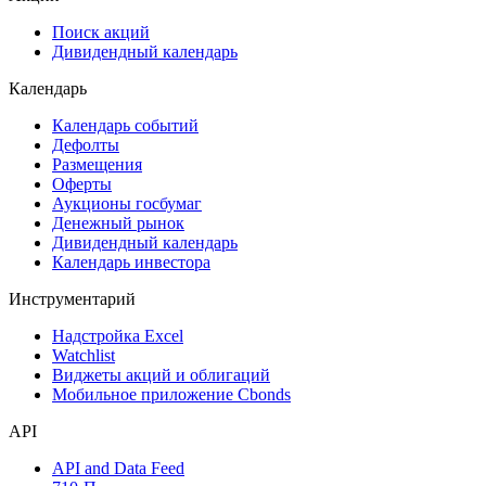
Сукук
Самые популярные облигации на Cbonds.ru
Акции
Поиск акций
Дивидендный календарь
Календарь
Календарь событий
Дефолты
Размещения
Оферты
Аукционы госбумаг
Денежный рынок
Дивидендный календарь
Календарь инвестора
Инструментарий
Надстройка Excel
Watchlist
Виджеты акций и облигаций
Мобильное приложение Cbonds