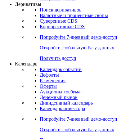
Откройте глобальную базу данных
Получить доступ
Деривативы
Поиск деривативов
Валютные и процентные свопы
Суверенные CDS
Корпоративные CDS
Попробуйте
7-дневный
демо-доступ
Откройте глобальную базу данных
Получить доступ
Календарь
Календарь событий
Дефолты
Размещения
Оферты
Аукционы госбумаг
Денежный рынок
Дивидендный календарь
Календарь инвестора