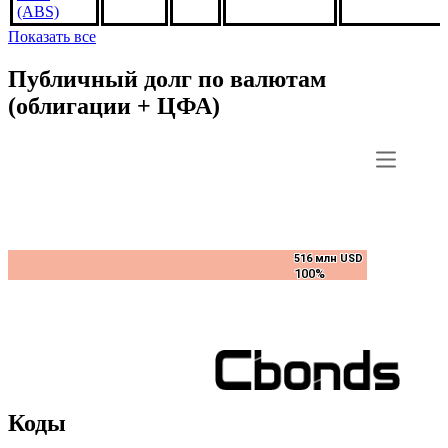
FM7411,
2%
***
***
В обращении
US3140XBGV
1may2051,
USD
(ABS)
Показать все
Публичный долг по валютам
(облигации + ЦФА)
516 млн USD
516 млн USD
100%
100%