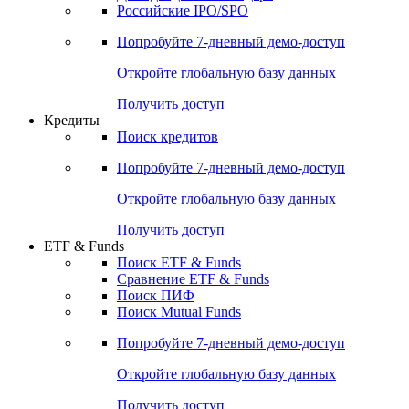
Получить доступ
Акции
Поиск акций
Дивидендный календарь
Российские IPO/SPO
Попробуйте
7-дневный
демо-доступ
Откройте глобальную базу данных
Получить доступ
Кредиты
Поиск кредитов
Попробуйте
7-дневный
демо-доступ
Откройте глобальную базу данных
Получить доступ
ETF & Funds
Поиск ETF & Funds
Сравнение ETF & Funds
Поиск ПИФ
Поиск Mutual Funds
Попробуйте
7-дневный
демо-доступ