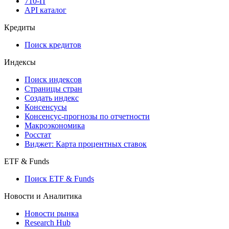
API
API and Data Feed
710-П
API каталог
Кредиты
Поиск кредитов
Индексы
Поиск индексов
Страницы стран
Создать индекс
Консенсусы
Консенсус-прогнозы по отчетности
Макроэкономика
Росстат
Виджет: Карта процентных ставок
ETF & Funds
Поиск ETF & Funds