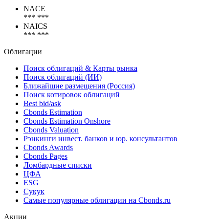
Коды
NACE
*** ***
NAICS
*** ***
Облигации
Поиск облигаций & Карты рынка
Поиск облигаций (ИИ)
Ближайшие размещения (Россия)
Поиск котировок облигаций
Best bid/ask
Cbonds Estimation
Cbonds Estimation Onshore
Cbonds Valuation
Рэнкинги инвест. банков и юр. консультантов
Cbonds Awards
Cbonds Pages
Ломбардные списки
ЦФА
ESG