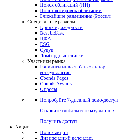
Облигации
Поиски
Поиск облигаций & Карты рынка
Поиск облигаций (ИИ)
Поиск котировок облигаций
Ближайшие размещения (Россия)
Специальные разделы
Кривые доходности
Best bid/ask
ЦФА
ESG
Сукук
Ломбардные списки
Участники рынка
Рэнкинги инвест. банков и юр.
консультантов
Cbonds Pages
Cbonds Awards
Опросы
Попробуйте
7-дневный
демо-доступ
Откройте глобальную базу данных