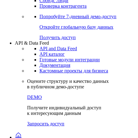
Сохраненные запросы
Виджеты акций и облигаций
Чат
Сбондс Люди
Проверка контрагента
Попробуйте
7-дневный
демо-доступ
Откройте глобальную базу данных
Получить доступ
API & Data Feed
API and Data Feed
API каталог
Готовые модули интеграции
Документация
Кастомные проекты для бизнеса
Оцените структуру и качество данных
в публичном демо-доступе
DEMO
Получите индивидуальный доступ
к интересующим данным