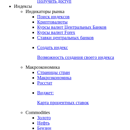
Попробуйте
7-дневный
демо-доступ
Откройте глобальную базу данных
Получить доступ
Индексы
Индикаторы рынка
Поиск индексов
Криптовалюты
Курсы валют Центральных Банков
Курсы валют Forex
Ставки центральных банков
Создать индекс
Возможность создания своего индекса
Макроэкономика
Страницы стран
Макроэкономика
Росстат
Виджет:
Карта процентных ставок