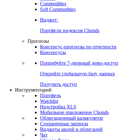
Commodities
Золото
Нефть
Бензин
Commodities
Soft Commodities
Виджет:
Портфели индексов Cbonds
Прогнозы
Консенсус-прогнозы по отчетности
Консенсусы
Попробуйте
7-дневный
демо-доступ
Откройте глобальную базу данных
Получить доступ
Инструментарий
Портфель
Watchlist
Надстройка XLS
Мобильное приложение Cbonds
Облигационный калькулятор