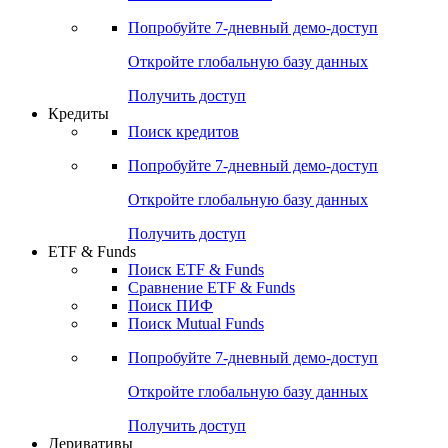
Акции
Поиск акций
Дивидендный календарь
Российские IPO/SPO
Попробуйте
7-дневный
демо-доступ
Откройте глобальную базу данных
Получить доступ
Кредиты
Поиск кредитов
Попробуйте
7-дневный
демо-доступ
Откройте глобальную базу данных
Получить доступ
ETF & Funds
Поиск ETF & Funds
Сравнение ETF & Funds
Поиск ПИФ
Поиск Mutual Funds
Попробуйте
7-дневный
демо-доступ