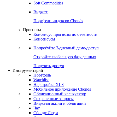
Золото
Нефть
Бензин
Commodities
Soft Commodities
Виджет:
Портфели индексов Cbonds
Прогнозы
Консенсус-прогнозы по отчетности
Консенсусы
Попробуйте
7-дневный
демо-доступ
Откройте глобальную базу данных
Получить доступ
Инструментарий
Портфель
Watchlist
Надстройка XLS
Мобильное приложение Cbonds
Облигационный калькулятор
Сохраненные запросы