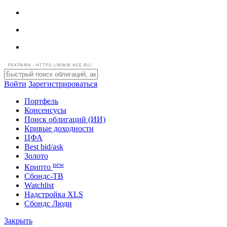
РЕКЛАМА • HTTPS://WWW.HSE.RU/
Войти
Зарегистрироваться
Портфель
Консенсусы
Поиск облигаций (ИИ)
Кривые доходности
ЦФА
Best bid/ask
Золото
new
Крипто
Сбондс-ТВ
Watchlist
Надстройка XLS