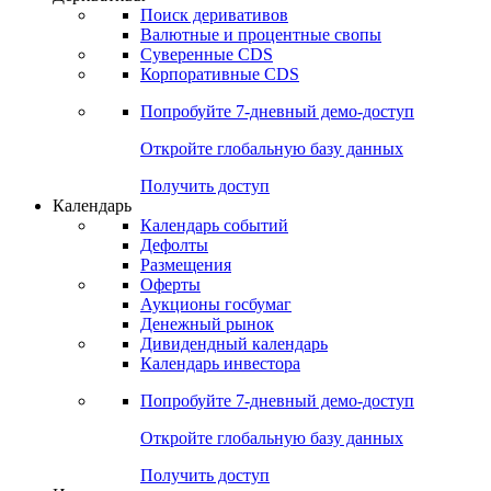
Откройте глобальную базу данных
Получить доступ
Деривативы
Поиск деривативов
Валютные и процентные свопы
Суверенные CDS
Корпоративные CDS
Попробуйте
7-дневный
демо-доступ
Откройте глобальную базу данных
Получить доступ
Календарь
Календарь событий
Дефолты
Размещения
Оферты
Аукционы госбумаг
Денежный рынок
Дивидендный календарь
Календарь инвестора
Попробуйте
7-дневный
демо-доступ