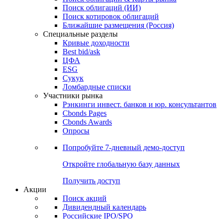
Облигации
Поиски
Поиск облигаций & Карты рынка
Поиск облигаций (ИИ)
Поиск котировок облигаций
Ближайшие размещения (Россия)
Специальные разделы
Кривые доходности
Best bid/ask
ЦФА
ESG
Сукук
Ломбардные списки
Участники рынка
Рэнкинги инвест. банков и юр. консультантов
Cbonds Pages
Cbonds Awards
Опросы
Попробуйте
7-дневный
демо-доступ
Откройте глобальную базу данных
Получить доступ