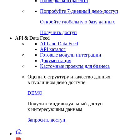
Виджеты акций и облигаций
Чат
Сбондс Люди
Проверка контрагента
Попробуйте
7-дневный
демо-доступ
Откройте глобальную базу данных
Получить доступ
API & Data Feed
API and Data Feed
API каталог
Готовые модули интеграции
Документация
Кастомные проекты для бизнеса
Оцените структуру и качество данных
в публичном демо-доступе
DEMO
Получите индивидуальный доступ
к интересующим данным
Запросить доступ