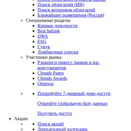
Поиск облигаций (ИИ)
Поиск котировок облигаций
Ближайшие размещения (Россия)
Специальные разделы
Кривые доходности
Best bid/ask
ЦФА
ESG
Сукук
Ломбардные списки
Участники рынка
Рэнкинги инвест. банков и юр.
консультантов
Cbonds Pages
Cbonds Awards
Опросы
Попробуйте
7-дневный
демо-доступ
Откройте глобальную базу данных
Получить доступ
Акции
Поиск акций
Дивидендный календарь