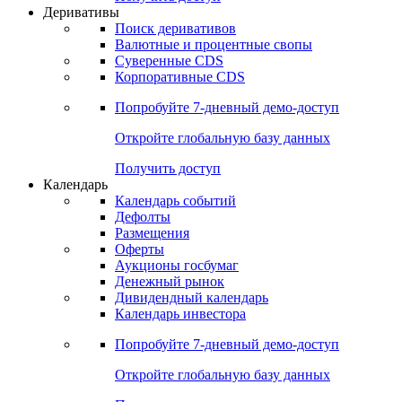
Деривативы
Поиск деривативов
Валютные и процентные свопы
Суверенные CDS
Корпоративные CDS
Попробуйте
7-дневный
демо-доступ
Откройте глобальную базу данных
Получить доступ
Календарь
Календарь событий
Дефолты
Размещения
Оферты
Аукционы госбумаг
Денежный рынок
Дивидендный календарь
Календарь инвестора
Попробуйте
7-дневный
демо-доступ
Откройте глобальную базу данных