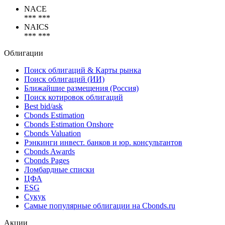
NACE
*** ***
NAICS
*** ***
Облигации
Поиск облигаций & Карты рынка
Поиск облигаций (ИИ)
Ближайшие размещения (Россия)
Поиск котировок облигаций
Best bid/ask
Cbonds Estimation
Cbonds Estimation Onshore
Cbonds Valuation
Рэнкинги инвест. банков и юр. консультантов
Cbonds Awards
Cbonds Pages
Ломбардные списки
ЦФА
ESG
Сукук
Самые популярные облигации на Cbonds.ru
Акции