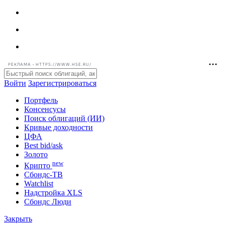
РЕКЛАМА • HTTPS://WWW.HSE.RU/
Войти
Зарегистрироваться
Портфель
Консенсусы
Поиск облигаций (ИИ)
Кривые доходности
ЦФА
Best bid/ask
Золото
new
Крипто
Сбондс-ТВ
Watchlist
Надстройка XLS
Сбондс Люди
Закрыть