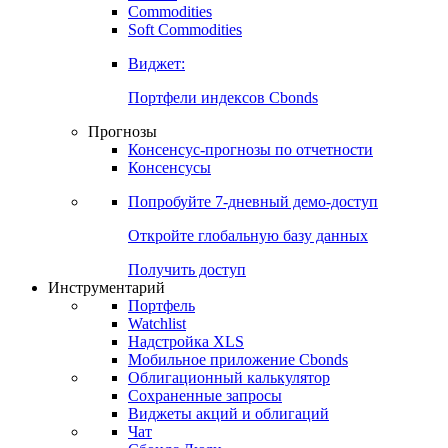
Commodities
Soft Commodities
Виджет:
Портфели индексов Cbonds
Прогнозы
Консенсус-прогнозы по отчетности
Консенсусы
Попробуйте
7-дневный
демо-доступ
Откройте глобальную базу данных
Получить доступ
Инструментарий
Портфель
Watchlist
Надстройка XLS
Мобильное приложение Cbonds
Облигационный калькулятор
Сохраненные запросы
Виджеты акций и облигаций
Чат