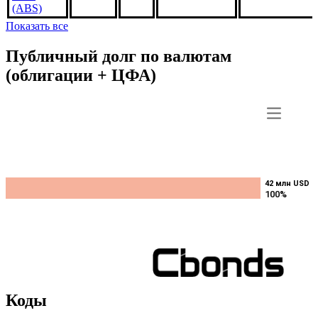
(ABS)
Показать все
Публичный долг по валютам
(облигации + ЦФА)
42 млн USD
42 млн USD
100%
100%
Коды