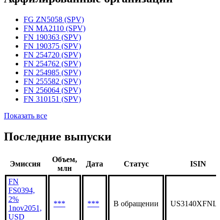
FG ZN5058 (SPV)
FN MA2110 (SPV)
FN 190363 (SPV)
FN 190375 (SPV)
FN 254720 (SPV)
FN 254762 (SPV)
FN 254985 (SPV)
FN 255582 (SPV)
FN 256064 (SPV)
FN 310151 (SPV)
Показать все
Последние выпуски
Объем,
Эмиссия
Дата
Статус
ISIN
млн
FN
FS0394,
2%
***
***
В обращении
US3140XFNL
1nov2051,
USD