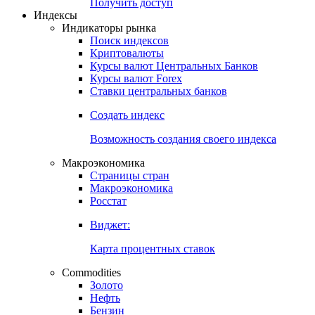
Попробуйте
7-дневный
демо-доступ
Откройте глобальную базу данных
Получить доступ
Индексы
Индикаторы рынка
Поиск индексов
Криптовалюты
Курсы валют Центральных Банков
Курсы валют Forex
Ставки центральных банков
Создать индекс
Возможность создания своего индекса
Макроэкономика
Страницы стран
Макроэкономика
Росстат
Виджет:
Карта процентных ставок