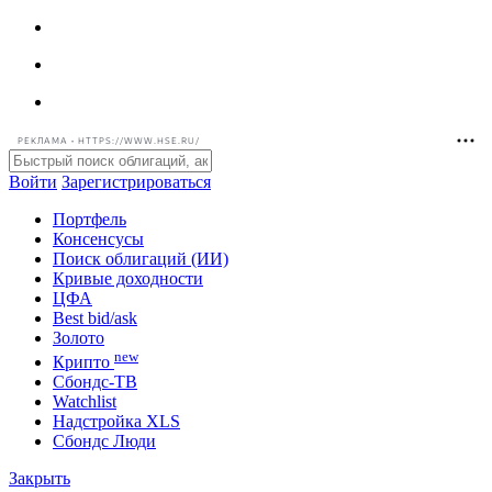
РЕКЛАМА • HTTPS://WWW.HSE.RU/
Войти
Зарегистрироваться
Портфель
Консенсусы
Поиск облигаций (ИИ)
Кривые доходности
ЦФА
Best bid/ask
Золото
new
Крипто
Сбондс-ТВ
Watchlist