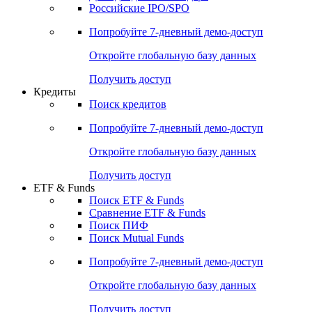
Получить доступ
Акции
Поиск акций
Дивидендный календарь
Российские IPO/SPO
Попробуйте
7-дневный
демо-доступ
Откройте глобальную базу данных
Получить доступ
Кредиты
Поиск кредитов
Попробуйте
7-дневный
демо-доступ
Откройте глобальную базу данных
Получить доступ
ETF & Funds
Поиск ETF & Funds
Сравнение ETF & Funds
Поиск ПИФ
Поиск Mutual Funds
Попробуйте
7-дневный
демо-доступ