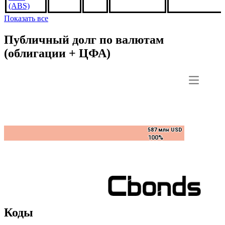
MA4415,
3%
***
***
В обращении
US31418D3Z3
1sep2051,
USD
(ABS)
Показать все
Публичный долг по валютам
(облигации + ЦФА)
587 млн USD
587 млн USD
100%
100%