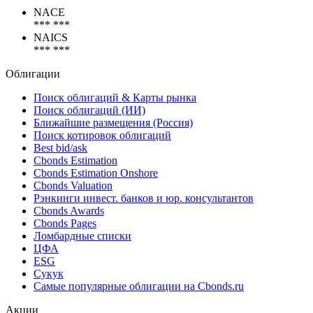
Коды
NACE
*** ***
NAICS
*** ***
Облигации
Поиск облигаций & Карты рынка
Поиск облигаций (ИИ)
Ближайшие размещения (Россия)
Поиск котировок облигаций
Best bid/ask
Cbonds Estimation
Cbonds Estimation Onshore
Cbonds Valuation
Рэнкинги инвест. банков и юр. консультантов
Cbonds Awards
Cbonds Pages
Ломбардные списки
ЦФА
ESG