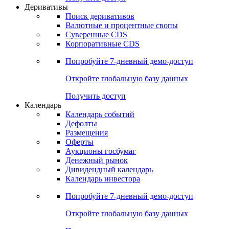
Откройте глобальную базу данных
Получить доступ
Деривативы
Поиск деривативов
Валютные и процентные свопы
Суверенные CDS
Корпоративные CDS
Попробуйте
7-дневный
демо-доступ
Откройте глобальную базу данных
Получить доступ
Календарь
Календарь событий
Дефолты
Размещения
Оферты
Аукционы госбумаг
Денежный рынок
Дивидендный календарь
Календарь инвестора