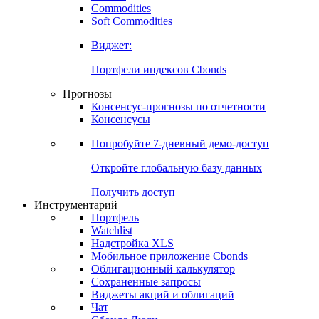
Commodities
Золото
Нефть
Бензин
Commodities
Soft Commodities
Виджет:
Портфели индексов Cbonds
Прогнозы
Консенсус-прогнозы по отчетности
Консенсусы
Попробуйте
7-дневный
демо-доступ
Откройте глобальную базу данных
Получить доступ
Инструментарий
Портфель
Watchlist
Надстройка XLS
Мобильное приложение Cbonds
Облигационный калькулятор