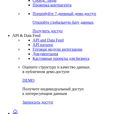
Сохраненные запросы
Виджеты акций и облигаций
Чат
Сбондс Люди
Проверка контрагента
Попробуйте
7-дневный
демо-доступ
Откройте глобальную базу данных
Получить доступ
API & Data Feed
API and Data Feed
API каталог
Готовые модули интеграции
Документация
Кастомные проекты для бизнеса
Оцените структуру и качество данных
в публичном демо-доступе
DEMO
Получите индивидуальный доступ
к интересующим данным