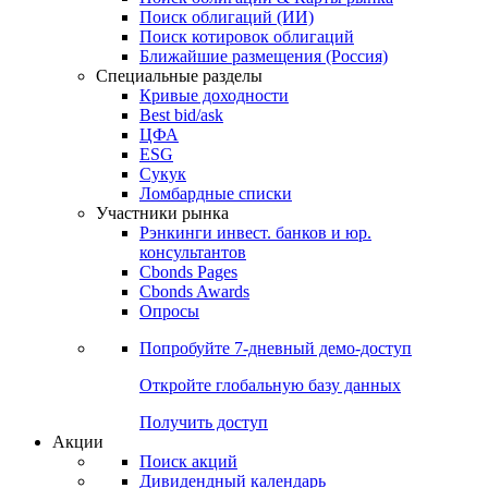
Облигации
Поиски
Поиск облигаций & Карты рынка
Поиск облигаций (ИИ)
Поиск котировок облигаций
Ближайшие размещения (Россия)
Специальные разделы
Кривые доходности
Best bid/ask
ЦФА
ESG
Сукук
Ломбардные списки
Участники рынка
Рэнкинги инвест. банков и юр.
консультантов
Cbonds Pages
Cbonds Awards
Опросы
Попробуйте
7-дневный
демо-доступ
Откройте глобальную базу данных