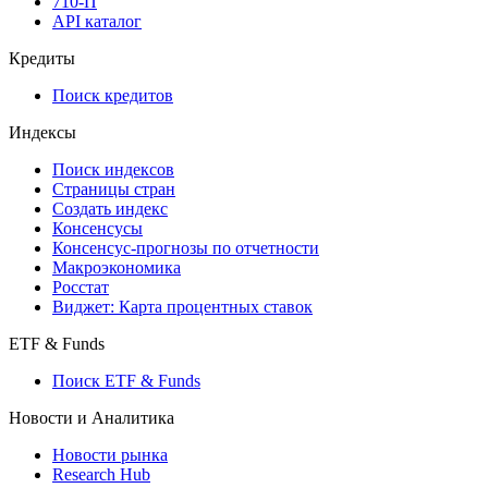
API
API and Data Feed
710-П
API каталог
Кредиты
Поиск кредитов
Индексы
Поиск индексов
Страницы стран
Создать индекс
Консенсусы
Консенсус-прогнозы по отчетности
Макроэкономика
Росстат
Виджет: Карта процентных ставок
ETF & Funds
Поиск ETF & Funds