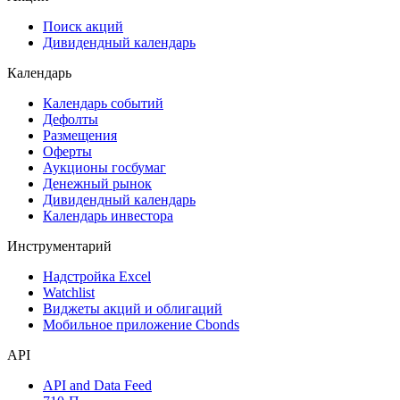
Сукук
Самые популярные облигации на Cbonds.ru
Акции
Поиск акций
Дивидендный календарь
Календарь
Календарь событий
Дефолты
Размещения
Оферты
Аукционы госбумаг
Денежный рынок
Дивидендный календарь
Календарь инвестора
Инструментарий
Надстройка Excel
Watchlist
Виджеты акций и облигаций
Мобильное приложение Cbonds