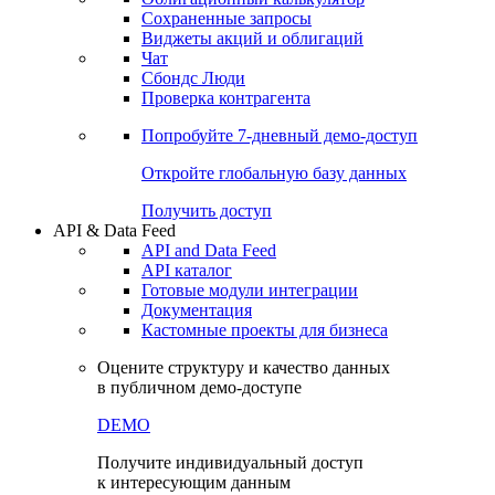
Сохраненные запросы
Виджеты акций и облигаций
Чат
Сбондс Люди
Проверка контрагента
Попробуйте
7-дневный
демо-доступ
Откройте глобальную базу данных
Получить доступ
API & Data Feed
API and Data Feed
API каталог
Готовые модули интеграции
Документация
Кастомные проекты для бизнеса
Оцените структуру и качество данных
в публичном демо-доступе
DEMO
Получите индивидуальный доступ
к интересующим данным