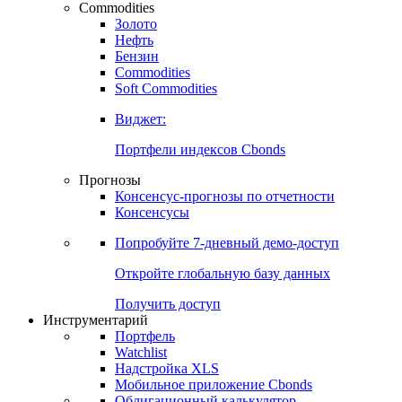
Commodities
Золото
Нефть
Бензин
Commodities
Soft Commodities
Виджет:
Портфели индексов Cbonds
Прогнозы
Консенсус-прогнозы по отчетности
Консенсусы
Попробуйте
7-дневный
демо-доступ
Откройте глобальную базу данных
Получить доступ
Инструментарий
Портфель
Watchlist
Надстройка XLS
Мобильное приложение Cbonds
Облигационный калькулятор