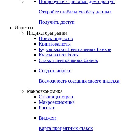
Попробуйте
7-дневный
демо-доступ
Откройте глобальную базу данных
Получить доступ
Индексы
Индикаторы рынка
Поиск индексов
Криптовалюты
Курсы валют Центральных Банков
Курсы валют Forex
Ставки центральных банков
Создать индекс
Возможность создания своего индекса
Макроэкономика
Страницы стран
Макроэкономика
Росстат
Виджет:
Карта процентных ставок