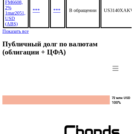
FM6608,
2%
***
***
В обращении
US3140XAKW
1mar2051,
USD
(ABS)
Показать все
Публичный долг по валютам
(облигации + ЦФА)
72 млн USD
72 млн USD
100%
100%