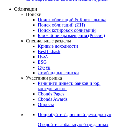
Облигации
Поиски
Поиск облигаций & Карты рынка
Поиск облигаций (ИИ)
Поиск котировок облигаций
Ближайшие размещения (Россия)
Специальные разделы
Кривые доходности
Best bid/ask
ЦФА
ESG
Сукук
Ломбардные списки
Участники рынка
Рэнкинги инвест. банков и юр.
консультантов
Cbonds Pages
Cbonds Awards
Опросы
Попробуйте
7-дневный
демо-доступ
Откройте глобальную базу данных