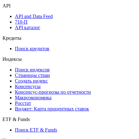
API
API and Data Feed
710-П
API каталог
Кредиты
Поиск кредитов
Индексы
Поиск индексов
Страницы стран
Создать индекс
Консенсусы
Консенсус-прогнозы по отчетности
Макроэкономика
Росстат
Виджет: Карта процентных ставок
ETF & Funds
Поиск ETF & Funds