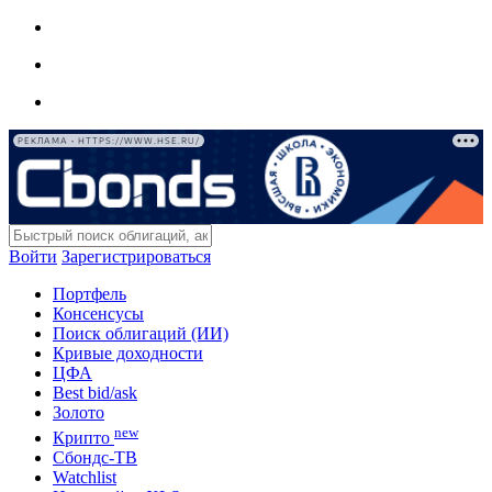
РЕКЛАМА • HTTPS://WWW.HSE.RU/
Войти
Зарегистрироваться
Портфель
Консенсусы
Поиск облигаций (ИИ)
Кривые доходности
ЦФА
Best bid/ask
Золото
new
Крипто
Сбондс-ТВ
Watchlist