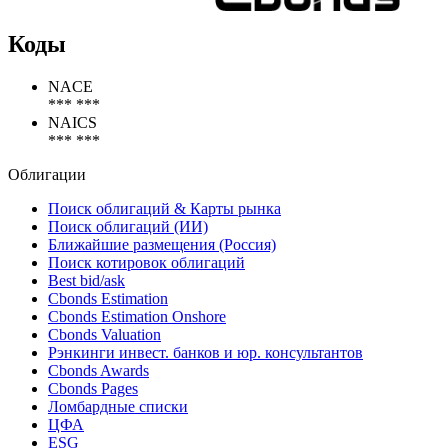
Коды
NACE
*** ***
NAICS
*** ***
Облигации
Поиск облигаций & Карты рынка
Поиск облигаций (ИИ)
Ближайшие размещения (Россия)
Поиск котировок облигаций
Best bid/ask
Cbonds Estimation
Cbonds Estimation Onshore
Cbonds Valuation
Рэнкинги инвест. банков и юр. консультантов
Cbonds Awards
Cbonds Pages
Ломбардные списки
ЦФА
ESG