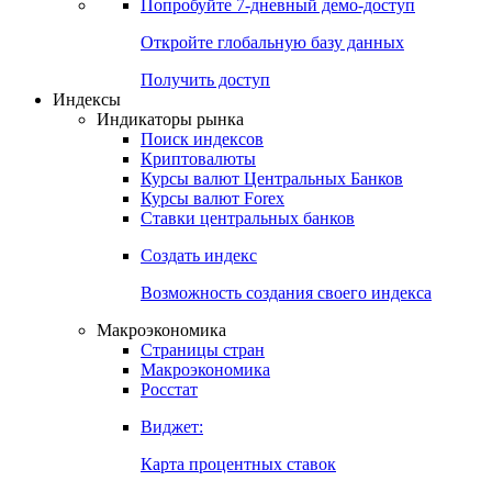
Попробуйте
7-дневный
демо-доступ
Откройте глобальную базу данных
Получить доступ
Индексы
Индикаторы рынка
Поиск индексов
Криптовалюты
Курсы валют Центральных Банков
Курсы валют Forex
Ставки центральных банков
Создать индекс
Возможность создания своего индекса
Макроэкономика
Страницы стран
Макроэкономика
Росстат
Виджет:
Карта процентных ставок