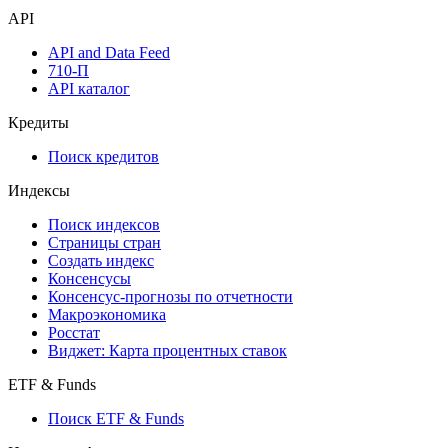
API
API and Data Feed
710-П
API каталог
Кредиты
Поиск кредитов
Индексы
Поиск индексов
Страницы стран
Создать индекс
Консенсусы
Консенсус-прогнозы по отчетности
Макроэкономика
Росстат
Виджет: Карта процентных ставок
ETF & Funds
Поиск ETF & Funds