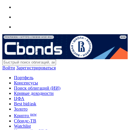
РЕКЛАМА • HTTPS://WWW.HSE.RU/
Войти
Зарегистрироваться
Портфель
Консенсусы
Поиск облигаций (ИИ)
Кривые доходности
ЦФА
Best bid/ask
Золото
new
Крипто
Сбондс-ТВ
Watchlist