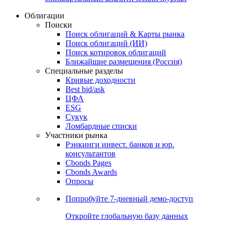
Облигации
Поиски
Поиск облигаций & Карты рынка
Поиск облигаций (ИИ)
Поиск котировок облигаций
Ближайшие размещения (Россия)
Специальные разделы
Кривые доходности
Best bid/ask
ЦФА
ESG
Сукук
Ломбардные списки
Участники рынка
Рэнкинги инвест. банков и юр.
консультантов
Cbonds Pages
Cbonds Awards
Опросы
Попробуйте
7-дневный
демо-доступ
Откройте глобальную базу данных