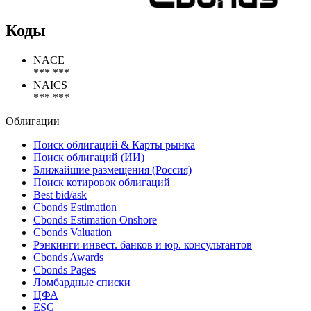
Коды
NACE
*** ***
NAICS
*** ***
Облигации
Поиск облигаций & Карты рынка
Поиск облигаций (ИИ)
Ближайшие размещения (Россия)
Поиск котировок облигаций
Best bid/ask
Cbonds Estimation
Cbonds Estimation Onshore
Cbonds Valuation
Рэнкинги инвест. банков и юр. консультантов
Cbonds Awards
Cbonds Pages
Ломбардные списки
ЦФА
ESG