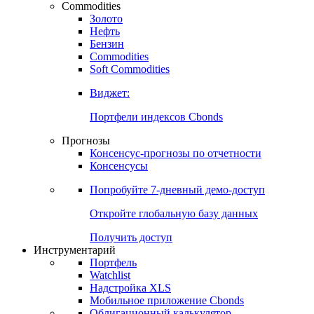
Commodities
Золото
Нефть
Бензин
Commodities
Soft Commodities
Виджет:
Портфели индексов Cbonds
Прогнозы
Консенсус-прогнозы по отчетности
Консенсусы
Попробуйте
7-дневный
демо-доступ
Откройте глобальную базу данных
Получить доступ
Инструментарий
Портфель
Watchlist
Надстройка XLS
Мобильное приложение Cbonds
Облигационный калькулятор