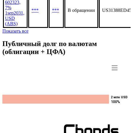
602323,
7%
***
***
В обращении
US31388ED45
1sep2031,
USD
(ABS)
Показать все
Публичный долг по валютам
(облигации + ЦФА)
2 млн USD
2 млн USD
100%
100%