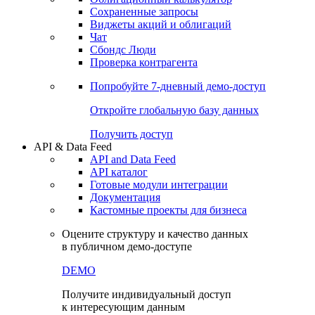
Сохраненные запросы
Виджеты акций и облигаций
Чат
Сбондс Люди
Проверка контрагента
Попробуйте
7-дневный
демо-доступ
Откройте глобальную базу данных
Получить доступ
API & Data Feed
API and Data Feed
API каталог
Готовые модули интеграции
Документация
Кастомные проекты для бизнеса
Оцените структуру и качество данных
в публичном демо-доступе
DEMO
Получите индивидуальный доступ
к интересующим данным