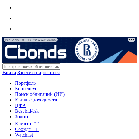
РЕКЛАМА • HTTPS://WWW.HSE.RU/
Войти
Зарегистрироваться
Портфель
Консенсусы
Поиск облигаций (ИИ)
Кривые доходности
ЦФА
Best bid/ask
Золото
new
Крипто
Сбондс-ТВ
Watchlist