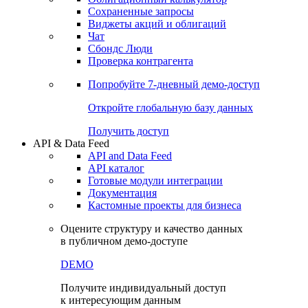
Сохраненные запросы
Виджеты акций и облигаций
Чат
Сбондс Люди
Проверка контрагента
Попробуйте
7-дневный
демо-доступ
Откройте глобальную базу данных
Получить доступ
API & Data Feed
API and Data Feed
API каталог
Готовые модули интеграции
Документация
Кастомные проекты для бизнеса
Оцените структуру и качество данных
в публичном демо-доступе
DEMO
Получите индивидуальный доступ
к интересующим данным