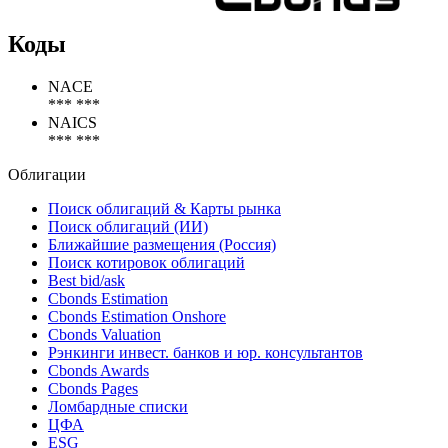
Коды
NACE
*** ***
NAICS
*** ***
Облигации
Поиск облигаций & Карты рынка
Поиск облигаций (ИИ)
Ближайшие размещения (Россия)
Поиск котировок облигаций
Best bid/ask
Cbonds Estimation
Cbonds Estimation Onshore
Cbonds Valuation
Рэнкинги инвест. банков и юр. консультантов
Cbonds Awards
Cbonds Pages
Ломбардные списки
ЦФА
ESG