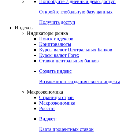
Попробуйте
7-дневный
демо-доступ
Откройте глобальную базу данных
Получить доступ
Индексы
Индикаторы рынка
Поиск индексов
Криптовалюты
Курсы валют Центральных Банков
Курсы валют Forex
Ставки центральных банков
Создать индекс
Возможность создания своего индекса
Макроэкономика
Страницы стран
Макроэкономика
Росстат
Виджет:
Карта процентных ставок