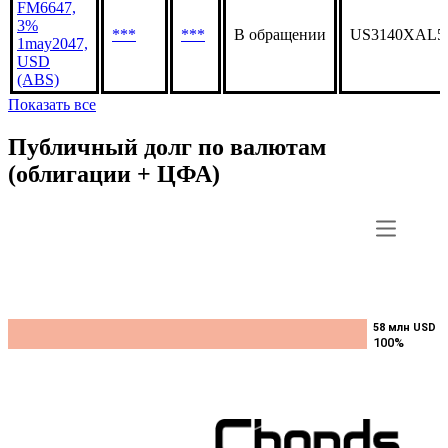
FM6647,
3%
***
***
В обращении
US3140XAL5
1may2047,
USD
(ABS)
Показать все
Публичный долг по валютам
(облигации + ЦФА)
58 млн USD
58 млн USD
100%
100%