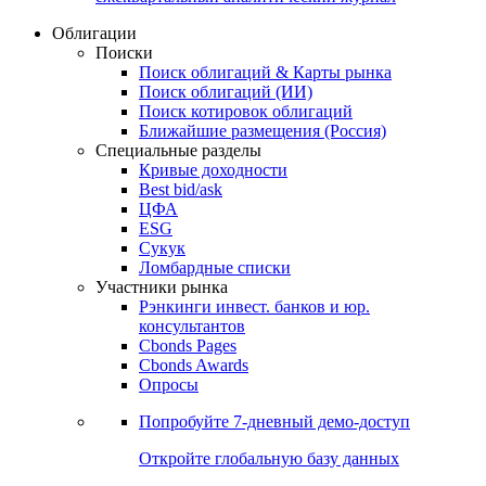
Облигации
Поиски
Поиск облигаций & Карты рынка
Поиск облигаций (ИИ)
Поиск котировок облигаций
Ближайшие размещения (Россия)
Специальные разделы
Кривые доходности
Best bid/ask
ЦФА
ESG
Сукук
Ломбардные списки
Участники рынка
Рэнкинги инвест. банков и юр.
консультантов
Cbonds Pages
Cbonds Awards
Опросы
Попробуйте
7-дневный
демо-доступ
Откройте глобальную базу данных