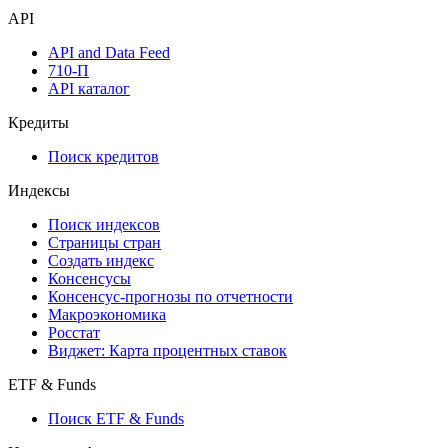
API
API and Data Feed
710-П
API каталог
Кредиты
Поиск кредитов
Индексы
Поиск индексов
Страницы стран
Создать индекс
Консенсусы
Консенсус-прогнозы по отчетности
Макроэкономика
Росстат
Виджет: Карта процентных ставок
ETF & Funds
Поиск ETF & Funds