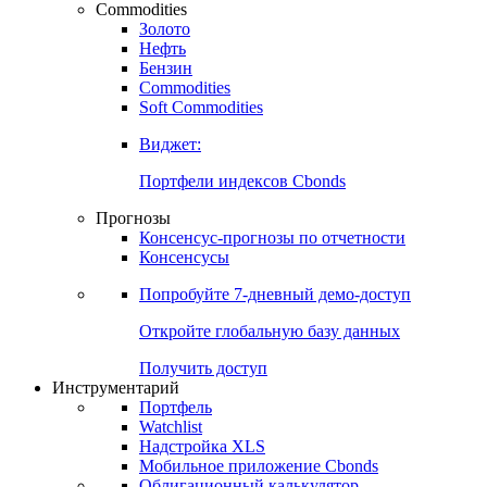
Commodities
Золото
Нефть
Бензин
Commodities
Soft Commodities
Виджет:
Портфели индексов Cbonds
Прогнозы
Консенсус-прогнозы по отчетности
Консенсусы
Попробуйте
7-дневный
демо-доступ
Откройте глобальную базу данных
Получить доступ
Инструментарий
Портфель
Watchlist
Надстройка XLS
Мобильное приложение Cbonds
Облигационный калькулятор