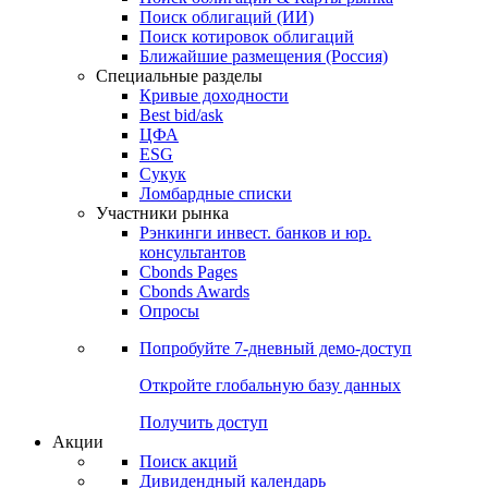
Облигации
Поиски
Поиск облигаций & Карты рынка
Поиск облигаций (ИИ)
Поиск котировок облигаций
Ближайшие размещения (Россия)
Специальные разделы
Кривые доходности
Best bid/ask
ЦФА
ESG
Сукук
Ломбардные списки
Участники рынка
Рэнкинги инвест. банков и юр.
консультантов
Cbonds Pages
Cbonds Awards
Опросы
Попробуйте
7-дневный
демо-доступ
Откройте глобальную базу данных