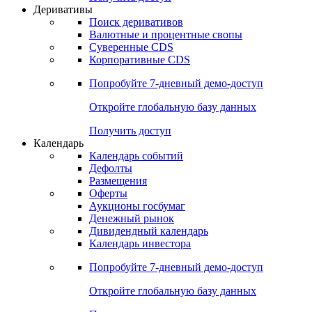
Откройте глобальную базу данных
Получить доступ
Деривативы
Поиск деривативов
Валютные и процентные свопы
Суверенные CDS
Корпоративные CDS
Попробуйте
7-дневный
демо-доступ
Откройте глобальную базу данных
Получить доступ
Календарь
Календарь событий
Дефолты
Размещения
Оферты
Аукционы госбумаг
Денежный рынок
Дивидендный календарь
Календарь инвестора