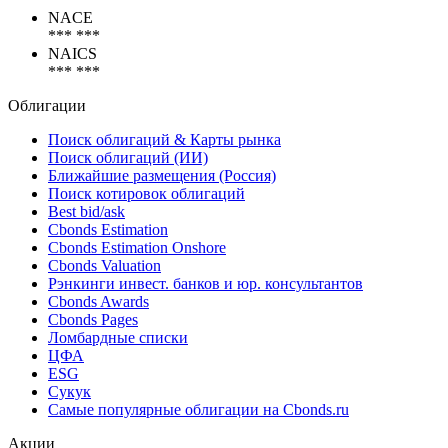
Коды
NACE
*** ***
NAICS
*** ***
Облигации
Поиск облигаций & Карты рынка
Поиск облигаций (ИИ)
Ближайшие размещения (Россия)
Поиск котировок облигаций
Best bid/ask
Cbonds Estimation
Cbonds Estimation Onshore
Cbonds Valuation
Рэнкинги инвест. банков и юр. консультантов
Cbonds Awards
Cbonds Pages
Ломбардные списки
ЦФА
ESG