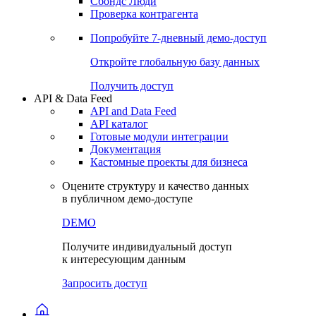
Сохраненные запросы
Виджеты акций и облигаций
Чат
Сбондс Люди
Проверка контрагента
Попробуйте
7-дневный
демо-доступ
Откройте глобальную базу данных
Получить доступ
API & Data Feed
API and Data Feed
API каталог
Готовые модули интеграции
Документация
Кастомные проекты для бизнеса
Оцените структуру и качество данных
в публичном демо-доступе
DEMO
Получите индивидуальный доступ
к интересующим данным