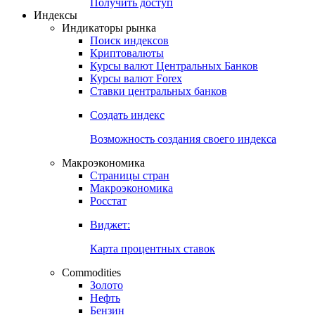
Попробуйте
7-дневный
демо-доступ
Откройте глобальную базу данных
Получить доступ
Индексы
Индикаторы рынка
Поиск индексов
Криптовалюты
Курсы валют Центральных Банков
Курсы валют Forex
Ставки центральных банков
Создать индекс
Возможность создания своего индекса
Макроэкономика
Страницы стран
Макроэкономика
Росстат
Виджет:
Карта процентных ставок