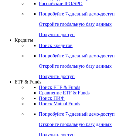
Получить доступ
Акции
Поиск акций
Дивидендный календарь
Российские IPO/SPO
Попробуйте
7-дневный
демо-доступ
Откройте глобальную базу данных
Получить доступ
Кредиты
Поиск кредитов
Попробуйте
7-дневный
демо-доступ
Откройте глобальную базу данных
Получить доступ
ETF & Funds
Поиск ETF & Funds
Сравнение ETF & Funds
Поиск ПИФ
Поиск Mutual Funds
Попробуйте
7-дневный
демо-доступ