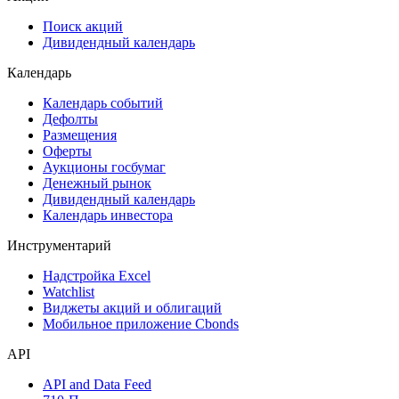
Сукук
Самые популярные облигации на Cbonds.ru
Акции
Поиск акций
Дивидендный календарь
Календарь
Календарь событий
Дефолты
Размещения
Оферты
Аукционы госбумаг
Денежный рынок
Дивидендный календарь
Календарь инвестора
Инструментарий
Надстройка Excel
Watchlist
Виджеты акций и облигаций
Мобильное приложение Cbonds