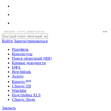
РЕКЛАМА • HTTPS://WWW.HSE.RU/
Войти
Зарегистрироваться
Портфель
Консенсусы
Поиск облигаций (ИИ)
Кривые доходности
ЦФА
Best bid/ask
Золото
new
Крипто
Сбондс-ТВ
Watchlist