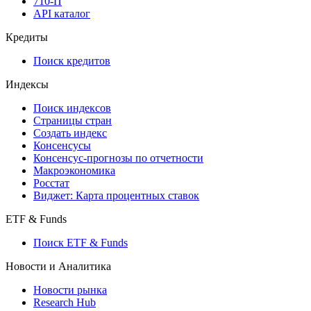
API
API and Data Feed
710-П
API каталог
Кредиты
Поиск кредитов
Индексы
Поиск индексов
Страницы стран
Создать индекс
Консенсусы
Консенсус-прогнозы по отчетности
Макроэкономика
Росстат
Виджет: Карта процентных ставок
ETF & Funds
Поиск ETF & Funds