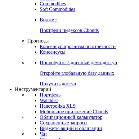
Commodities
Золото
Нефть
Бензин
Commodities
Soft Commodities
Виджет:
Портфели индексов Cbonds
Прогнозы
Консенсус-прогнозы по отчетности
Консенсусы
Попробуйте
7-дневный
демо-доступ
Откройте глобальную базу данных
Получить доступ
Инструментарий
Портфель
Watchlist
Надстройка XLS
Мобильное приложение Cbonds
Облигационный калькулятор