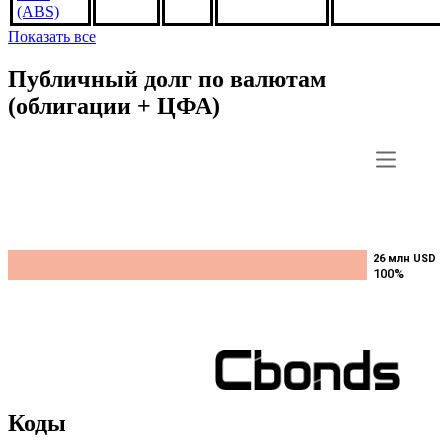
CB5465,
5.5%
***
***
В обращении
US3140QRCB7
1jan2053,
USD
(ABS)
Показать все
Публичный долг по валютам
(облигации + ЦФА)
26 млн USD
26 млн USD
100%
100%