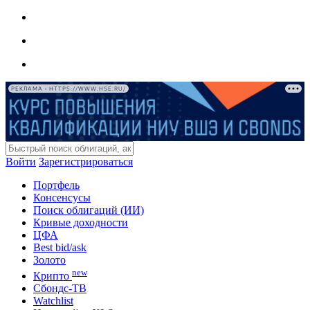
РЕКЛАМА • HTTPS://WWW.HSE.RU/
Войти
Зарегистрироваться
Портфель
Консенсусы
Поиск облигаций (ИИ)
Кривые доходности
ЦФА
Best bid/ask
Золото
new
Крипто
Сбондс-ТВ
Watchlist