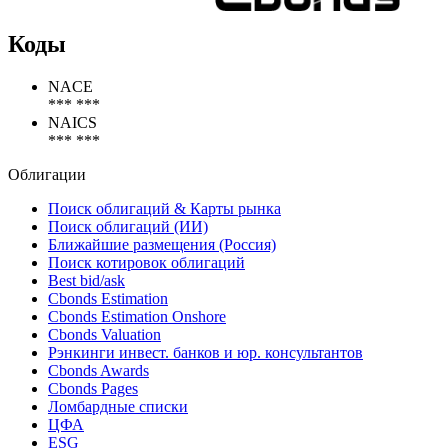
Коды
NACE
*** ***
NAICS
*** ***
Облигации
Поиск облигаций & Карты рынка
Поиск облигаций (ИИ)
Ближайшие размещения (Россия)
Поиск котировок облигаций
Best bid/ask
Cbonds Estimation
Cbonds Estimation Onshore
Cbonds Valuation
Рэнкинги инвест. банков и юр. консультантов
Cbonds Awards
Cbonds Pages
Ломбардные списки
ЦФА
ESG