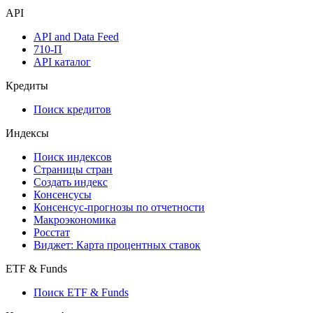
API
API and Data Feed
710-П
API каталог
Кредиты
Поиск кредитов
Индексы
Поиск индексов
Страницы стран
Создать индекс
Консенсусы
Консенсус-прогнозы по отчетности
Макроэкономика
Росстат
Виджет: Карта процентных ставок
ETF & Funds
Поиск ETF & Funds