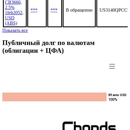
CB3666,
2.5%
***
***
В обращении
US3140QPCC9
1feb2052,
USD
(ABS)
Показать все
Публичный долг по валютам
(облигации + ЦФА)
89 млн USD
89 млн USD
100%
100%