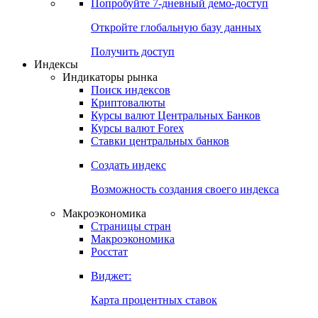
Попробуйте
7-дневный
демо-доступ
Откройте глобальную базу данных
Получить доступ
Индексы
Индикаторы рынка
Поиск индексов
Криптовалюты
Курсы валют Центральных Банков
Курсы валют Forex
Ставки центральных банков
Создать индекс
Возможность создания своего индекса
Макроэкономика
Страницы стран
Макроэкономика
Росстат
Виджет:
Карта процентных ставок