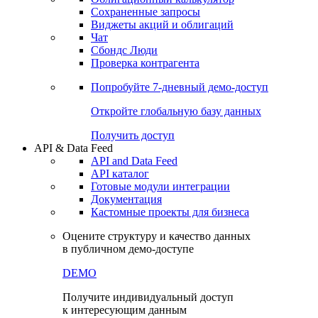
Сохраненные запросы
Виджеты акций и облигаций
Чат
Сбондс Люди
Проверка контрагента
Попробуйте
7-дневный
демо-доступ
Откройте глобальную базу данных
Получить доступ
API & Data Feed
API and Data Feed
API каталог
Готовые модули интеграции
Документация
Кастомные проекты для бизнеса
Оцените структуру и качество данных
в публичном демо-доступе
DEMO
Получите индивидуальный доступ
к интересующим данным