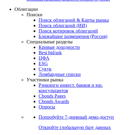
Облигации
Поиски
Поиск облигаций & Карты рынка
Поиск облигаций (ИИ)
Поиск котировок облигаций
Ближайшие размещения (Россия)
Специальные разделы
Кривые доходности
Best bid/ask
ЦФА
ESG
Сукук
Ломбардные списки
Участники рынка
Рэнкинги инвест. банков и юр.
консультантов
Cbonds Pages
Cbonds Awards
Опросы
Попробуйте
7-дневный
демо-доступ
Откройте глобальную базу данных