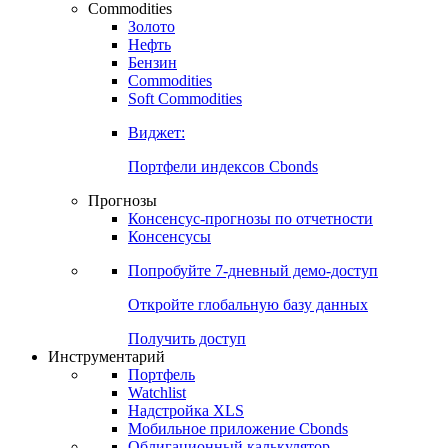
Commodities
Золото
Нефть
Бензин
Commodities
Soft Commodities
Виджет:
Портфели индексов Cbonds
Прогнозы
Консенсус-прогнозы по отчетности
Консенсусы
Попробуйте
7-дневный
демо-доступ
Откройте глобальную базу данных
Получить доступ
Инструментарий
Портфель
Watchlist
Надстройка XLS
Мобильное приложение Cbonds
Облигационный калькулятор