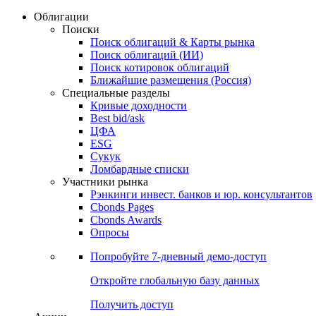
Облигации
Поиски
Поиск облигаций & Карты рынка
Поиск облигаций (ИИ)
Поиск котировок облигаций
Ближайшие размещения (Россия)
Специальные разделы
Кривые доходности
Best bid/ask
ЦФА
ESG
Сукук
Ломбардные списки
Участники рынка
Рэнкинги инвест. банков и юр. консультантов
Cbonds Pages
Cbonds Awards
Опросы
Попробуйте
7-дневный
демо-доступ
Откройте глобальную базу данных
Получить доступ