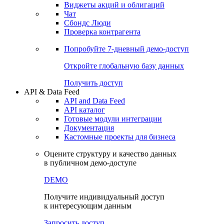
Виджеты акций и облигаций
Чат
Сбондс Люди
Проверка контрагента
Попробуйте
7-дневный
демо-доступ
Откройте глобальную базу данных
Получить доступ
API & Data Feed
API and Data Feed
API каталог
Готовые модули интеграции
Документация
Кастомные проекты для бизнеса
Оцените структуру и качество данных
в публичном демо-доступе
DEMO
Получите индивидуальный доступ
к интересующим данным
Запросить доступ