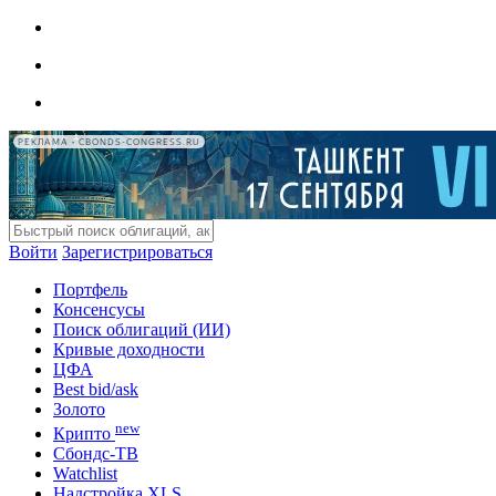
РЕКЛАМА • CBONDS-CONGRESS.RU
Войти
Зарегистрироваться
Портфель
Консенсусы
Поиск облигаций (ИИ)
Кривые доходности
ЦФА
Best bid/ask
Золото
new
Крипто
Сбондс-ТВ
Watchlist
Надстройка XLS