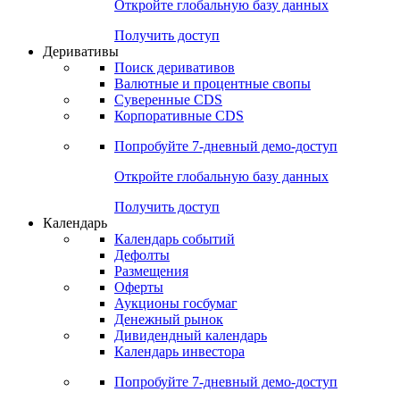
Откройте глобальную базу данных
Получить доступ
Деривативы
Поиск деривативов
Валютные и процентные свопы
Суверенные CDS
Корпоративные CDS
Попробуйте
7-дневный
демо-доступ
Откройте глобальную базу данных
Получить доступ
Календарь
Календарь событий
Дефолты
Размещения
Оферты
Аукционы госбумаг
Денежный рынок
Дивидендный календарь
Календарь инвестора
Попробуйте
7-дневный
демо-доступ