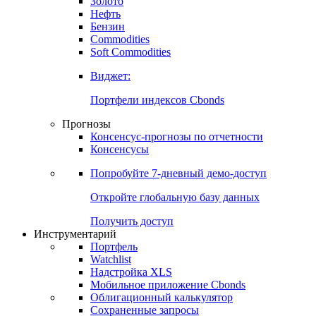
Золото
Нефть
Бензин
Commodities
Soft Commodities
Виджет:
Портфели индексов Cbonds
Прогнозы
Консенсус-прогнозы по отчетности
Консенсусы
Попробуйте
7-дневный
демо-доступ
Откройте глобальную базу данных
Получить доступ
Инструментарий
Портфель
Watchlist
Надстройка XLS
Мобильное приложение Cbonds
Облигационный калькулятор
Сохраненные запросы