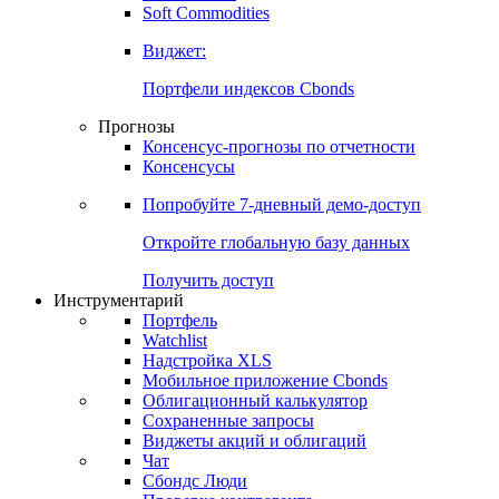
Золото
Нефть
Бензин
Commodities
Soft Commodities
Виджет:
Портфели индексов Cbonds
Прогнозы
Консенсус-прогнозы по отчетности
Консенсусы
Попробуйте
7-дневный
демо-доступ
Откройте глобальную базу данных
Получить доступ
Инструментарий
Портфель
Watchlist
Надстройка XLS
Мобильное приложение Cbonds
Облигационный калькулятор
Сохраненные запросы