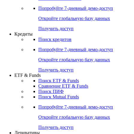
Акции
Поиск акций
Дивидендный календарь
Российские IPO/SPO
Попробуйте
7-дневный
демо-доступ
Откройте глобальную базу данных
Получить доступ
Кредиты
Поиск кредитов
Попробуйте
7-дневный
демо-доступ
Откройте глобальную базу данных
Получить доступ
ETF & Funds
Поиск ETF & Funds
Сравнение ETF & Funds
Поиск ПИФ
Поиск Mutual Funds
Попробуйте
7-дневный
демо-доступ