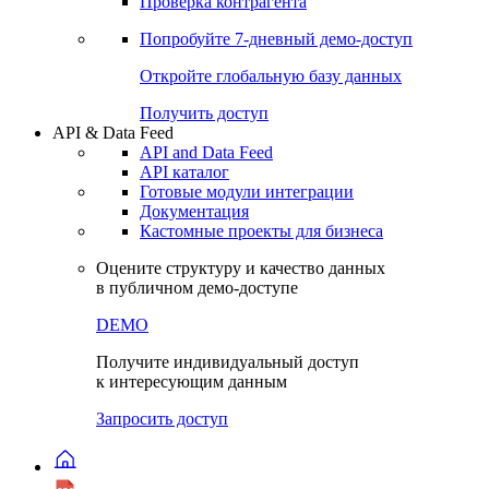
Виджеты акций и облигаций
Чат
Сбондс Люди
Проверка контрагента
Попробуйте
7-дневный
демо-доступ
Откройте глобальную базу данных
Получить доступ
API & Data Feed
API and Data Feed
API каталог
Готовые модули интеграции
Документация
Кастомные проекты для бизнеса
Оцените структуру и качество данных
в публичном демо-доступе
DEMO
Получите индивидуальный доступ
к интересующим данным
Запросить доступ