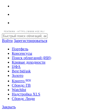
РЕКЛАМА • HTTPS://WWW.HSE.RU/
Войти
Зарегистрироваться
Портфель
Консенсусы
Поиск облигаций (ИИ)
Кривые доходности
ЦФА
Best bid/ask
Золото
new
Крипто
Сбондс-ТВ
Watchlist
Надстройка XLS