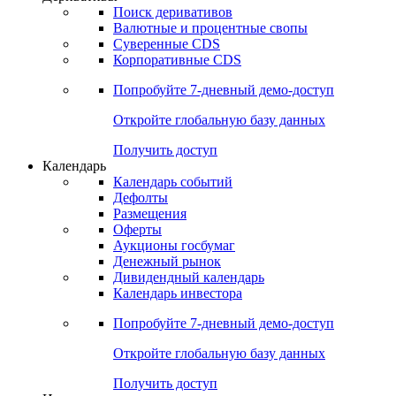
Откройте глобальную базу данных
Получить доступ
Деривативы
Поиск деривативов
Валютные и процентные свопы
Суверенные CDS
Корпоративные CDS
Попробуйте
7-дневный
демо-доступ
Откройте глобальную базу данных
Получить доступ
Календарь
Календарь событий
Дефолты
Размещения
Оферты
Аукционы госбумаг
Денежный рынок
Дивидендный календарь
Календарь инвестора
Попробуйте
7-дневный
демо-доступ