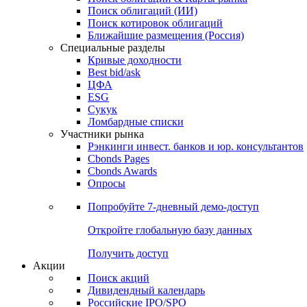
Облигации
Поиски
Поиск облигаций & Карты рынка
Поиск облигаций (ИИ)
Поиск котировок облигаций
Ближайшие размещения (Россия)
Специальные разделы
Кривые доходности
Best bid/ask
ЦФА
ESG
Сукук
Ломбардные списки
Участники рынка
Рэнкинги инвест. банков и юр. консультантов
Cbonds Pages
Cbonds Awards
Опросы
Попробуйте
7-дневный
демо-доступ
Откройте глобальную базу данных
Получить доступ