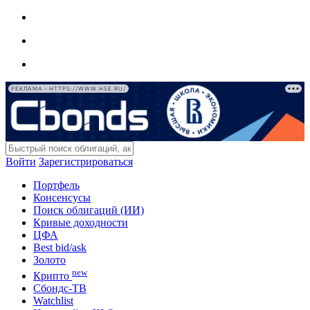
РЕКЛАМА • HTTPS://WWW.HSE.RU/
Войти
Зарегистрироваться
Портфель
Консенсусы
Поиск облигаций (ИИ)
Кривые доходности
ЦФА
Best bid/ask
Золото
new
Крипто
Сбондс-ТВ
Watchlist