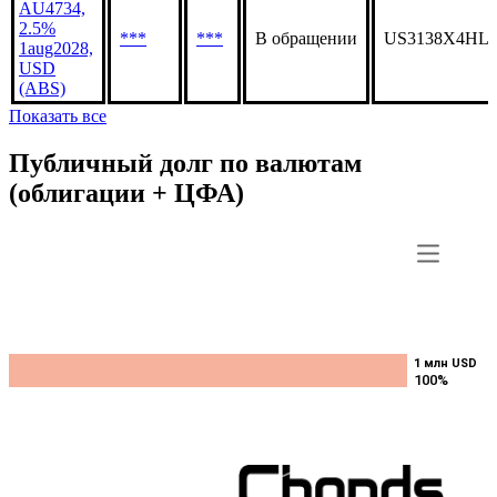
AU4734,
2.5%
***
***
В обращении
US3138X4HL7
1aug2028,
USD
(ABS)
Показать все
Публичный долг по валютам
(облигации + ЦФА)
1 млн USD
1 млн USD
100%
100%