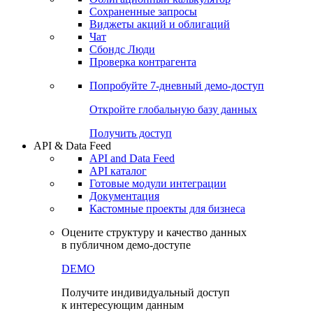
Сохраненные запросы
Виджеты акций и облигаций
Чат
Сбондс Люди
Проверка контрагента
Попробуйте
7-дневный
демо-доступ
Откройте глобальную базу данных
Получить доступ
API & Data Feed
API and Data Feed
API каталог
Готовые модули интеграции
Документация
Кастомные проекты для бизнеса
Оцените структуру и качество данных
в публичном демо-доступе
DEMO
Получите индивидуальный доступ
к интересующим данным