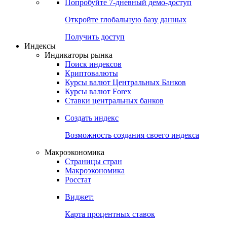
Попробуйте
7-дневный
демо-доступ
Откройте глобальную базу данных
Получить доступ
Индексы
Индикаторы рынка
Поиск индексов
Криптовалюты
Курсы валют Центральных Банков
Курсы валют Forex
Ставки центральных банков
Создать индекс
Возможность создания своего индекса
Макроэкономика
Страницы стран
Макроэкономика
Росстат
Виджет:
Карта процентных ставок