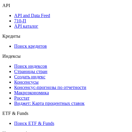
API
API and Data Feed
710-П
API каталог
Кредиты
Поиск кредитов
Индексы
Поиск индексов
Страницы стран
Создать индекс
Консенсусы
Консенсус-прогнозы по отчетности
Макроэкономика
Росстат
Виджет: Карта процентных ставок
ETF & Funds
Поиск ETF & Funds