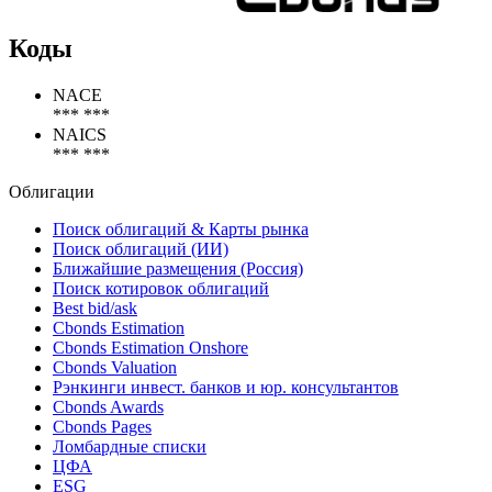
Коды
NACE
*** ***
NAICS
*** ***
Облигации
Поиск облигаций & Карты рынка
Поиск облигаций (ИИ)
Ближайшие размещения (Россия)
Поиск котировок облигаций
Best bid/ask
Cbonds Estimation
Cbonds Estimation Onshore
Cbonds Valuation
Рэнкинги инвест. банков и юр. консультантов
Cbonds Awards
Cbonds Pages
Ломбардные списки
ЦФА
ESG