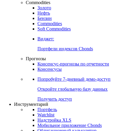
Commodities
Золото
Нефть
Бензин
Commodities
Soft Commodities
Виджет:
Портфели индексов Cbonds
Прогнозы
Консенсус-прогнозы по отчетности
Консенсусы
Попробуйте
7-дневный
демо-доступ
Откройте глобальную базу данных
Получить доступ
Инструментарий
Портфель
Watchlist
Надстройка XLS
Мобильное приложение Cbonds
Облигационный калькулятор