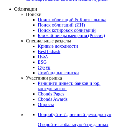
Облигации
Поиски
Поиск облигаций & Карты рынка
Поиск облигаций (ИИ)
Поиск котировок облигаций
Ближайшие размещения (Россия)
Специальные разделы
Кривые доходности
Best bid/ask
ЦФА
ESG
Сукук
Ломбардные списки
Участники рынка
Рэнкинги инвест. банков и юр.
консультантов
Cbonds Pages
Cbonds Awards
Опросы
Попробуйте
7-дневный
демо-доступ
Откройте глобальную базу данных