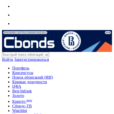
РЕКЛАМА • HTTPS://WWW.HSE.RU/
Войти
Зарегистрироваться
Портфель
Консенсусы
Поиск облигаций (ИИ)
Кривые доходности
ЦФА
Best bid/ask
Золото
new
Крипто
Сбондс-ТВ
Watchlist