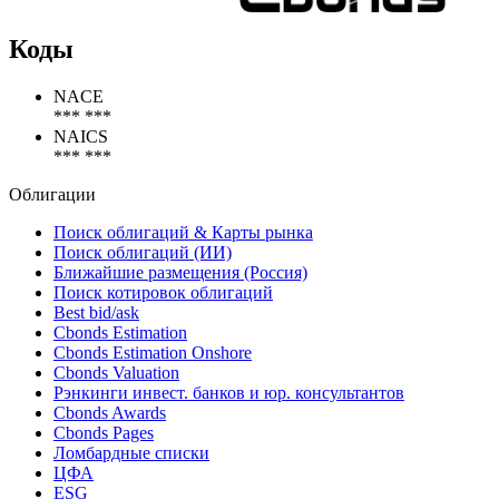
Коды
NACE
*** ***
NAICS
*** ***
Облигации
Поиск облигаций & Карты рынка
Поиск облигаций (ИИ)
Ближайшие размещения (Россия)
Поиск котировок облигаций
Best bid/ask
Cbonds Estimation
Cbonds Estimation Onshore
Cbonds Valuation
Рэнкинги инвест. банков и юр. консультантов
Cbonds Awards
Cbonds Pages
Ломбардные списки
ЦФА
ESG