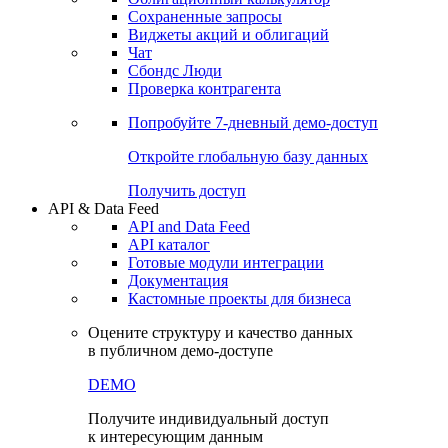
Сохраненные запросы
Виджеты акций и облигаций
Чат
Сбондс Люди
Проверка контрагента
Попробуйте
7-дневный
демо-доступ
Откройте глобальную базу данных
Получить доступ
API & Data Feed
API and Data Feed
API каталог
Готовые модули интеграции
Документация
Кастомные проекты для бизнеса
Оцените структуру и качество данных
в публичном демо-доступе
DEMO
Получите индивидуальный доступ
к интересующим данным