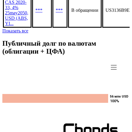
CAS 2020-
33, 4%
***
***
В обращении
US3136B9E8
25may2050,
USD (ABS,
YI...
Показать все
Публичный долг по валютам
(облигации + ЦФА)
56 млн USD
56 млн USD
100%
100%