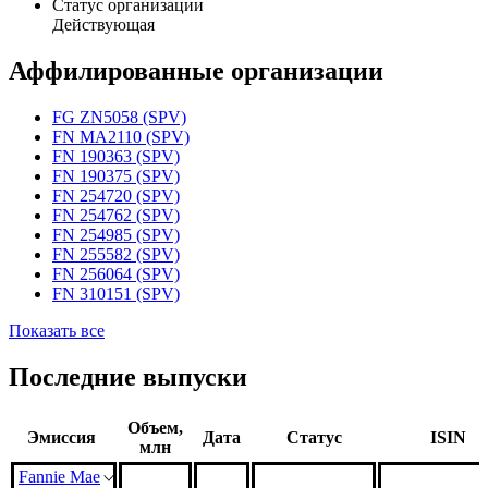
Статус организации
Действующая
Аффилированные организации
FG ZN5058 (SPV)
FN MA2110 (SPV)
FN 190363 (SPV)
FN 190375 (SPV)
FN 254720 (SPV)
FN 254762 (SPV)
FN 254985 (SPV)
FN 255582 (SPV)
FN 256064 (SPV)
FN 310151 (SPV)
Показать все
Последние выпуски
Объем,
Эмиссия
Дата
Статус
ISIN
млн
Fannie Mae