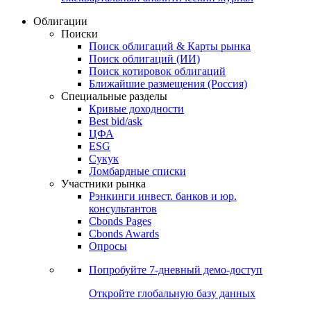
Облигации
Поиски
Поиск облигаций & Карты рынка
Поиск облигаций (ИИ)
Поиск котировок облигаций
Ближайшие размещения (Россия)
Специальные разделы
Кривые доходности
Best bid/ask
ЦФА
ESG
Сукук
Ломбардные списки
Участники рынка
Рэнкинги инвест. банков и юр.
консультантов
Cbonds Pages
Cbonds Awards
Опросы
Попробуйте
7-дневный
демо-доступ
Откройте глобальную базу данных