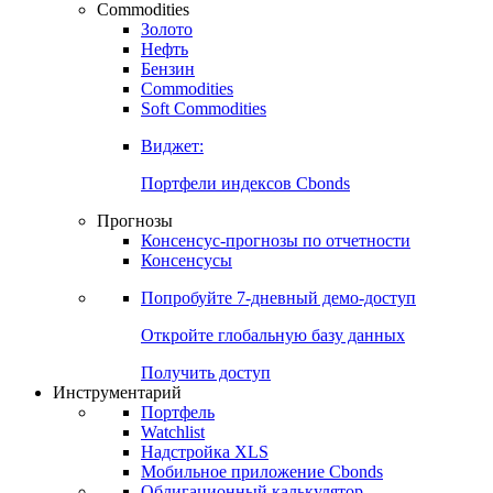
Commodities
Золото
Нефть
Бензин
Commodities
Soft Commodities
Виджет:
Портфели индексов Cbonds
Прогнозы
Консенсус-прогнозы по отчетности
Консенсусы
Попробуйте
7-дневный
демо-доступ
Откройте глобальную базу данных
Получить доступ
Инструментарий
Портфель
Watchlist
Надстройка XLS
Мобильное приложение Cbonds
Облигационный калькулятор