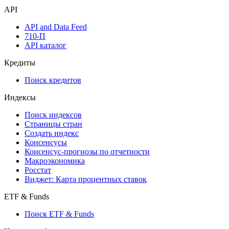
API
API and Data Feed
710-П
API каталог
Кредиты
Поиск кредитов
Индексы
Поиск индексов
Страницы стран
Создать индекс
Консенсусы
Консенсус-прогнозы по отчетности
Макроэкономика
Росстат
Виджет: Карта процентных ставок
ETF & Funds
Поиск ETF & Funds