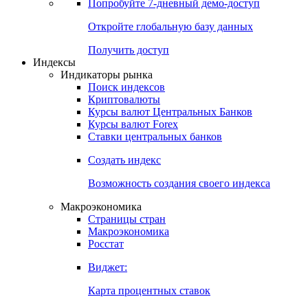
Попробуйте
7-дневный
демо-доступ
Откройте глобальную базу данных
Получить доступ
Индексы
Индикаторы рынка
Поиск индексов
Криптовалюты
Курсы валют Центральных Банков
Курсы валют Forex
Ставки центральных банков
Создать индекс
Возможность создания своего индекса
Макроэкономика
Страницы стран
Макроэкономика
Росстат
Виджет:
Карта процентных ставок