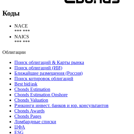
Коды
NACE
*** ***
NAICS
*** ***
Облигации
Поиск облигаций & Карты рынка
Поиск облигаций (ИИ)
Ближайшие размещения (Россия)
Поиск котировок облигаций
Best bid/ask
Cbonds Estimation
Cbonds Estimation Onshore
Cbonds Valuation
Рэнкинги инвест. банков и юр. консультантов
Cbonds Awards
Cbonds Pages
Ломбардные списки
ЦФА
ESG