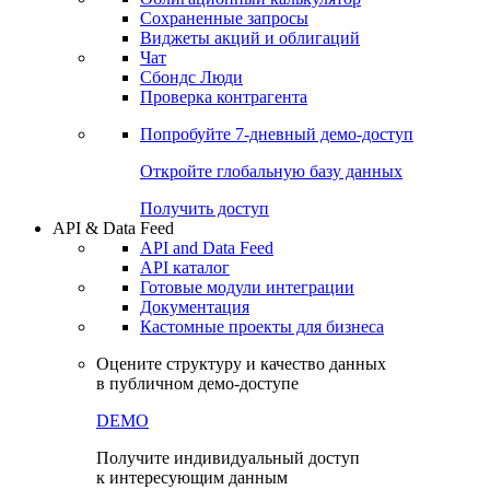
Сохраненные запросы
Виджеты акций и облигаций
Чат
Сбондс Люди
Проверка контрагента
Попробуйте
7-дневный
демо-доступ
Откройте глобальную базу данных
Получить доступ
API & Data Feed
API and Data Feed
API каталог
Готовые модули интеграции
Документация
Кастомные проекты для бизнеса
Оцените структуру и качество данных
в публичном демо-доступе
DEMO
Получите индивидуальный доступ
к интересующим данным