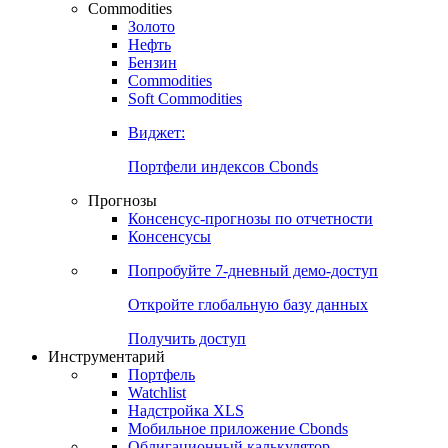
Commodities
Золото
Нефть
Бензин
Commodities
Soft Commodities
Виджет:
Портфели индексов Cbonds
Прогнозы
Консенсус-прогнозы по отчетности
Консенсусы
Попробуйте
7-дневный
демо-доступ
Откройте глобальную базу данных
Получить доступ
Инструментарий
Портфель
Watchlist
Надстройка XLS
Мобильное приложение Cbonds
Облигационный калькулятор