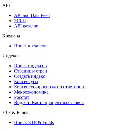
API
API and Data Feed
710-П
API каталог
Кредиты
Поиск кредитов
Индексы
Поиск индексов
Страницы стран
Создать индекс
Консенсусы
Консенсус-прогнозы по отчетности
Макроэкономика
Росстат
Виджет: Карта процентных ставок
ETF & Funds
Поиск ETF & Funds