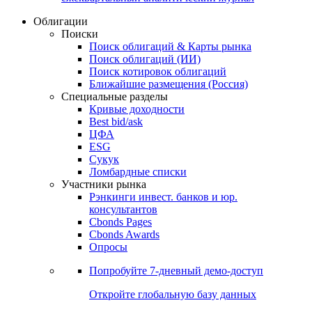
Облигации
Поиски
Поиск облигаций & Карты рынка
Поиск облигаций (ИИ)
Поиск котировок облигаций
Ближайшие размещения (Россия)
Специальные разделы
Кривые доходности
Best bid/ask
ЦФА
ESG
Сукук
Ломбардные списки
Участники рынка
Рэнкинги инвест. банков и юр.
консультантов
Cbonds Pages
Cbonds Awards
Опросы
Попробуйте
7-дневный
демо-доступ
Откройте глобальную базу данных