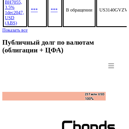
BH7055,
3.5%
***
***
В обращении
US3140GVZV
1dec2047,
USD
(ABS)
Показать все
Публичный долг по валютам
(облигации + ЦФА)
237 млн USD
237 млн USD
100%
100%