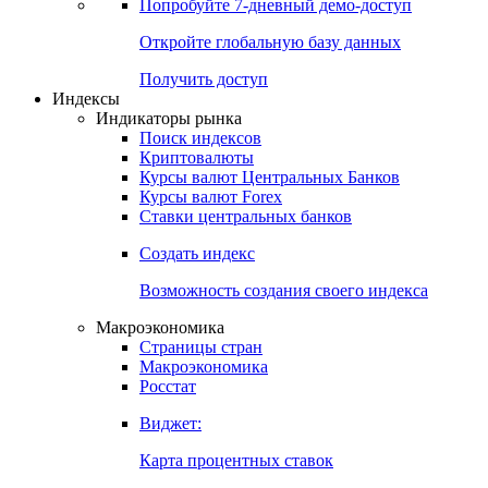
Попробуйте
7-дневный
демо-доступ
Откройте глобальную базу данных
Получить доступ
Индексы
Индикаторы рынка
Поиск индексов
Криптовалюты
Курсы валют Центральных Банков
Курсы валют Forex
Ставки центральных банков
Создать индекс
Возможность создания своего индекса
Макроэкономика
Страницы стран
Макроэкономика
Росстат
Виджет:
Карта процентных ставок