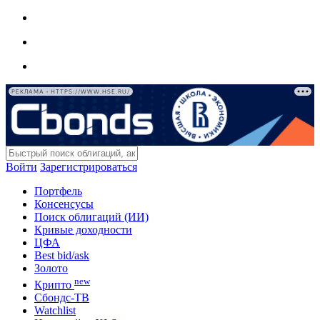
РЕКЛАМА • HTTPS://WWW.HSE.RU/
Войти
Зарегистрироваться
Портфель
Консенсусы
Поиск облигаций (ИИ)
Кривые доходности
ЦФА
Best bid/ask
Золото
new
Крипто
Сбондс-ТВ
Watchlist