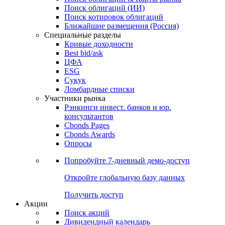
Поиск облигаций (ИИ)
Поиск котировок облигаций
Ближайшие размещения (Россия)
Специальные разделы
Кривые доходности
Best bid/ask
ЦФА
ESG
Сукук
Ломбардные списки
Участники рынка
Рэнкинги инвест. банков и юр.
консультантов
Cbonds Pages
Cbonds Awards
Опросы
Попробуйте
7-дневный
демо-доступ
Откройте глобальную базу данных
Получить доступ
Акции
Поиск акций
Дивидендный календарь