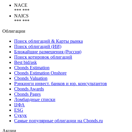
NACE
*** ***
NAICS
*** ***
Облигации
Поиск облигаций & Карты рынка
Поиск облигаций (ИИ)
Ближайшие размещения (Россия)
Поиск котировок облигаций
Best bid/ask
Cbonds Estimation
Cbonds Estimation Onshore
Cbonds Valuation
Рэнкинги инвест. банков и юр. консультантов
Cbonds Awards
Cbonds Pages
Ломбардные списки
ЦФА
ESG
Сукук
Самые популярные облигации на Cbonds.ru
Акции