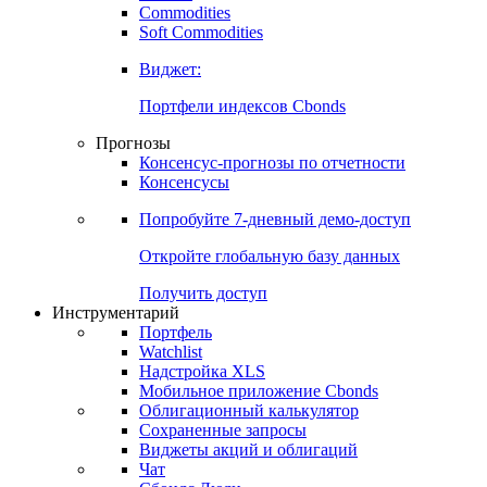
Commodities
Soft Commodities
Виджет:
Портфели индексов Cbonds
Прогнозы
Консенсус-прогнозы по отчетности
Консенсусы
Попробуйте
7-дневный
демо-доступ
Откройте глобальную базу данных
Получить доступ
Инструментарий
Портфель
Watchlist
Надстройка XLS
Мобильное приложение Cbonds
Облигационный калькулятор
Сохраненные запросы
Виджеты акций и облигаций
Чат