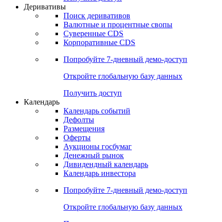
Деривативы
Поиск деривативов
Валютные и процентные свопы
Суверенные CDS
Корпоративные CDS
Попробуйте
7-дневный
демо-доступ
Откройте глобальную базу данных
Получить доступ
Календарь
Календарь событий
Дефолты
Размещения
Оферты
Аукционы госбумаг
Денежный рынок
Дивидендный календарь
Календарь инвестора
Попробуйте
7-дневный
демо-доступ
Откройте глобальную базу данных