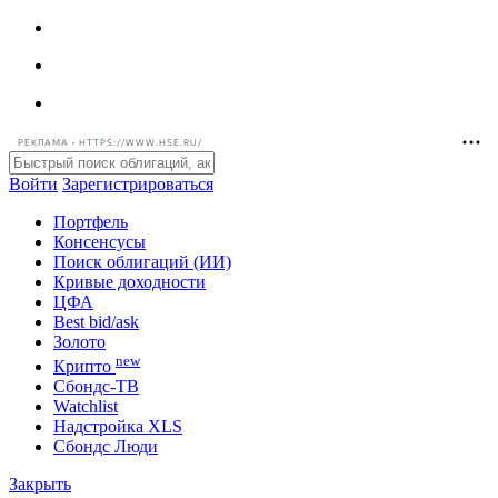
РЕКЛАМА • HTTPS://WWW.HSE.RU/
Войти
Зарегистрироваться
Портфель
Консенсусы
Поиск облигаций (ИИ)
Кривые доходности
ЦФА
Best bid/ask
Золото
new
Крипто
Сбондс-ТВ
Watchlist
Надстройка XLS
Сбондс Люди
Закрыть