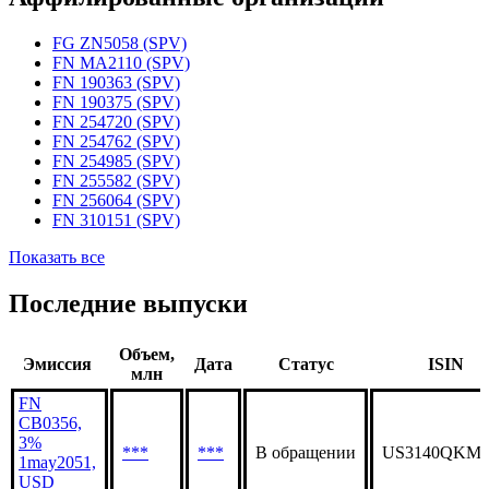
FG ZN5058 (SPV)
FN MA2110 (SPV)
FN 190363 (SPV)
FN 190375 (SPV)
FN 254720 (SPV)
FN 254762 (SPV)
FN 254985 (SPV)
FN 255582 (SPV)
FN 256064 (SPV)
FN 310151 (SPV)
Показать все
Последние выпуски
Объем,
Эмиссия
Дата
Статус
ISIN
млн
FN
CB0356,
3%
***
***
В обращении
US3140QKME
1may2051,
USD