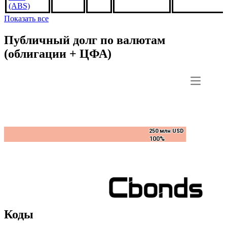
(ABS)
Показать все
Публичный долг по валютам
(облигации + ЦФА)
250 млн USD
250 млн USD
100%
100%
Коды