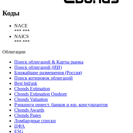
Коды
NACE
*** ***
NAICS
*** ***
Облигации
Поиск облигаций & Карты рынка
Поиск облигаций (ИИ)
Ближайшие размещения (Россия)
Поиск котировок облигаций
Best bid/ask
Cbonds Estimation
Cbonds Estimation Onshore
Cbonds Valuation
Рэнкинги инвест. банков и юр. консультантов
Cbonds Awards
Cbonds Pages
Ломбардные списки
ЦФА
ESG