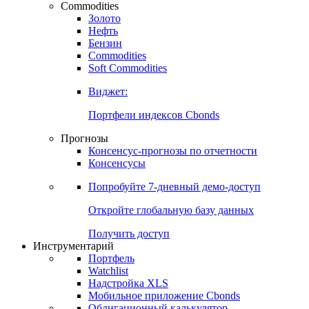
Commodities
Золото
Нефть
Бензин
Commodities
Soft Commodities
Виджет:
Портфели индексов Cbonds
Прогнозы
Консенсус-прогнозы по отчетности
Консенсусы
Попробуйте
7-дневный
демо-доступ
Откройте глобальную базу данных
Получить доступ
Инструментарий
Портфель
Watchlist
Надстройка XLS
Мобильное приложение Cbonds
Облигационный калькулятор