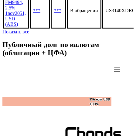
FM9494,
2.5%
***
***
В обращении
US3140XDRQ
1nov2051,
USD
(ABS)
Показать все
Публичный долг по валютам
(облигации + ЦФА)
116 млн USD
116 млн USD
100%
100%