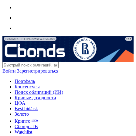
РЕКЛАМА • HTTPS://WWW.HSE.RU/
Войти
Зарегистрироваться
Портфель
Консенсусы
Поиск облигаций (ИИ)
Кривые доходности
ЦФА
Best bid/ask
Золото
new
Крипто
Сбондс-ТВ
Watchlist