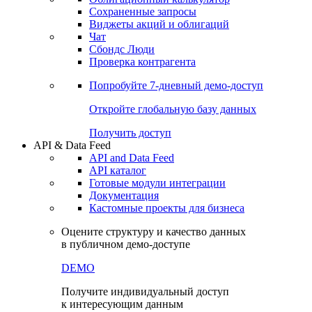
Сохраненные запросы
Виджеты акций и облигаций
Чат
Сбондс Люди
Проверка контрагента
Попробуйте
7-дневный
демо-доступ
Откройте глобальную базу данных
Получить доступ
API & Data Feed
API and Data Feed
API каталог
Готовые модули интеграции
Документация
Кастомные проекты для бизнеса
Оцените структуру и качество данных
в публичном демо-доступе
DEMO
Получите индивидуальный доступ
к интересующим данным