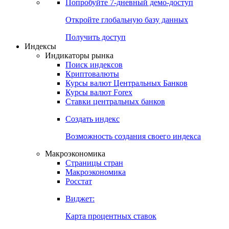
Попробуйте
7-дневный
демо-доступ
Откройте глобальную базу данных
Получить доступ
Индексы
Индикаторы рынка
Поиск индексов
Криптовалюты
Курсы валют Центральных Банков
Курсы валют Forex
Ставки центральных банков
Создать индекс
Возможность создания своего индекса
Макроэкономика
Страницы стран
Макроэкономика
Росстат
Виджет:
Карта процентных ставок