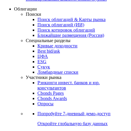
Облигации
Поиски
Поиск облигаций & Карты рынка
Поиск облигаций (ИИ)
Поиск котировок облигаций
Ближайшие размещения (Россия)
Специальные разделы
Кривые доходности
Best bid/ask
ЦФА
ESG
Сукук
Ломбардные списки
Участники рынка
Рэнкинги инвест. банков и юр.
консультантов
Cbonds Pages
Cbonds Awards
Опросы
Попробуйте
7-дневный
демо-доступ
Откройте глобальную базу данных