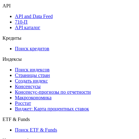
API
API and Data Feed
710-П
API каталог
Кредиты
Поиск кредитов
Индексы
Поиск индексов
Страницы стран
Создать индекс
Консенсусы
Консенсус-прогнозы по отчетности
Макроэкономика
Росстат
Виджет: Карта процентных ставок
ETF & Funds
Поиск ETF & Funds