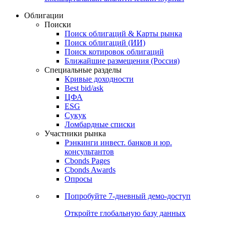
Облигации
Поиски
Поиск облигаций & Карты рынка
Поиск облигаций (ИИ)
Поиск котировок облигаций
Ближайшие размещения (Россия)
Специальные разделы
Кривые доходности
Best bid/ask
ЦФА
ESG
Сукук
Ломбардные списки
Участники рынка
Рэнкинги инвест. банков и юр.
консультантов
Cbonds Pages
Cbonds Awards
Опросы
Попробуйте
7-дневный
демо-доступ
Откройте глобальную базу данных