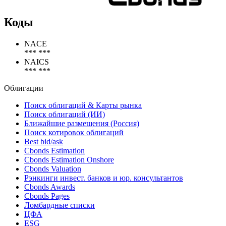
Коды
NACE
*** ***
NAICS
*** ***
Облигации
Поиск облигаций & Карты рынка
Поиск облигаций (ИИ)
Ближайшие размещения (Россия)
Поиск котировок облигаций
Best bid/ask
Cbonds Estimation
Cbonds Estimation Onshore
Cbonds Valuation
Рэнкинги инвест. банков и юр. консультантов
Cbonds Awards
Cbonds Pages
Ломбардные списки
ЦФА
ESG