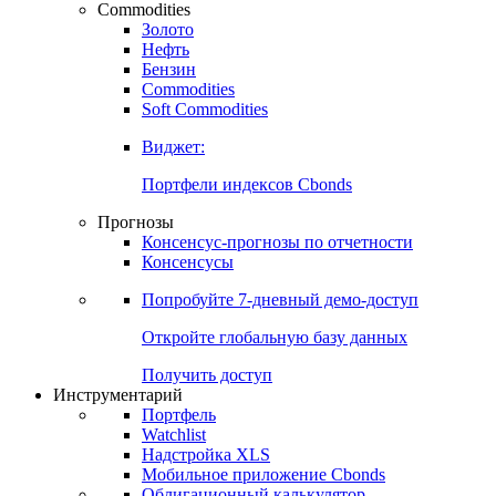
Commodities
Золото
Нефть
Бензин
Commodities
Soft Commodities
Виджет:
Портфели индексов Cbonds
Прогнозы
Консенсус-прогнозы по отчетности
Консенсусы
Попробуйте
7-дневный
демо-доступ
Откройте глобальную базу данных
Получить доступ
Инструментарий
Портфель
Watchlist
Надстройка XLS
Мобильное приложение Cbonds
Облигационный калькулятор