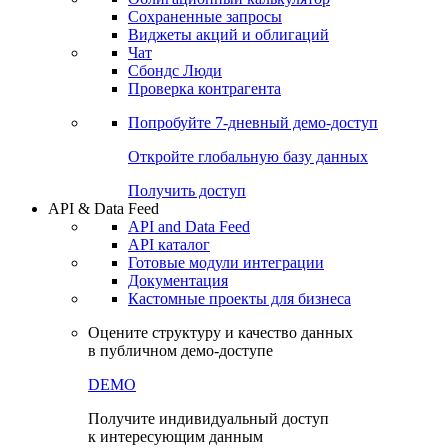
Сохраненные запросы
Виджеты акций и облигаций
Чат
Сбондс Люди
Проверка контрагента
Попробуйте
7-дневный
демо-доступ
Откройте глобальную базу данных
Получить доступ
API & Data Feed
API and Data Feed
API каталог
Готовые модули интеграции
Документация
Кастомные проекты для бизнеса
Оцените структуру и качество данных
в публичном демо-доступе
DEMO
Получите индивидуальный доступ
к интересующим данным