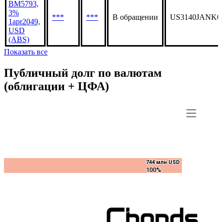
BM5793,
3%
***
***
В обращении
US3140JANK0
1apr2049,
USD
(ABS)
Показать все
Публичный долг по валютам
(облигации + ЦФА)
744 млн USD
744 млн USD
100%
100%