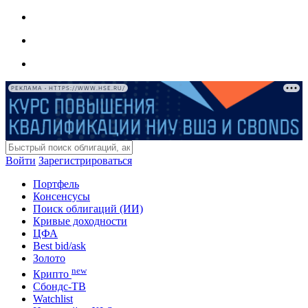
РЕКЛАМА • HTTPS://WWW.HSE.RU/
Войти
Зарегистрироваться
Портфель
Консенсусы
Поиск облигаций (ИИ)
Кривые доходности
ЦФА
Best bid/ask
Золото
new
Крипто
Сбондс-ТВ
Watchlist