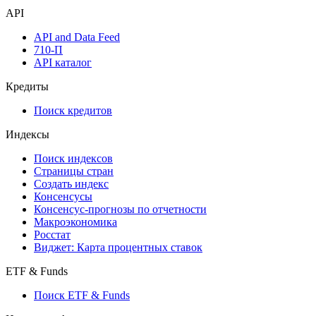
API
API and Data Feed
710-П
API каталог
Кредиты
Поиск кредитов
Индексы
Поиск индексов
Страницы стран
Создать индекс
Консенсусы
Консенсус-прогнозы по отчетности
Макроэкономика
Росстат
Виджет: Карта процентных ставок
ETF & Funds
Поиск ETF & Funds