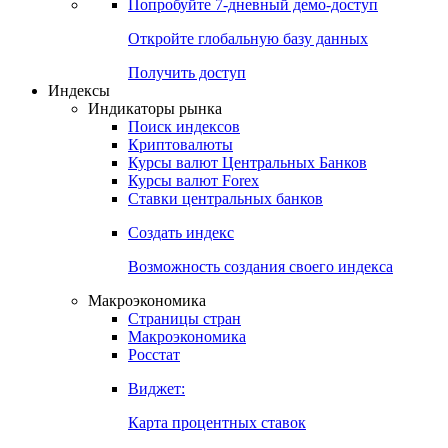
Попробуйте
7-дневный
демо-доступ
Откройте глобальную базу данных
Получить доступ
Индексы
Индикаторы рынка
Поиск индексов
Криптовалюты
Курсы валют Центральных Банков
Курсы валют Forex
Ставки центральных банков
Создать индекс
Возможность создания своего индекса
Макроэкономика
Страницы стран
Макроэкономика
Росстат
Виджет:
Карта процентных ставок