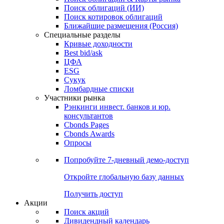
Облигации
Поиски
Поиск облигаций & Карты рынка
Поиск облигаций (ИИ)
Поиск котировок облигаций
Ближайшие размещения (Россия)
Специальные разделы
Кривые доходности
Best bid/ask
ЦФА
ESG
Сукук
Ломбардные списки
Участники рынка
Рэнкинги инвест. банков и юр.
консультантов
Cbonds Pages
Cbonds Awards
Опросы
Попробуйте
7-дневный
демо-доступ
Откройте глобальную базу данных