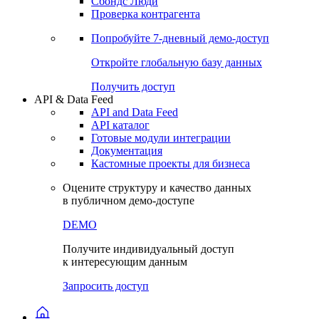
Сохраненные запросы
Виджеты акций и облигаций
Чат
Сбондс Люди
Проверка контрагента
Попробуйте
7-дневный
демо-доступ
Откройте глобальную базу данных
Получить доступ
API & Data Feed
API and Data Feed
API каталог
Готовые модули интеграции
Документация
Кастомные проекты для бизнеса
Оцените структуру и качество данных
в публичном демо-доступе
DEMO
Получите индивидуальный доступ
к интересующим данным