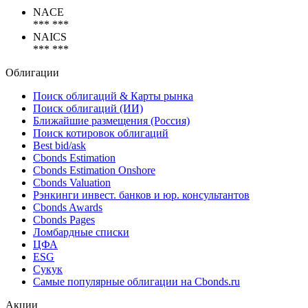
Коды
NACE
*** ***
NAICS
*** ***
Облигации
Поиск облигаций & Карты рынка
Поиск облигаций (ИИ)
Ближайшие размещения (Россия)
Поиск котировок облигаций
Best bid/ask
Cbonds Estimation
Cbonds Estimation Onshore
Cbonds Valuation
Рэнкинги инвест. банков и юр. консультантов
Cbonds Awards
Cbonds Pages
Ломбардные списки
ЦФА
ESG