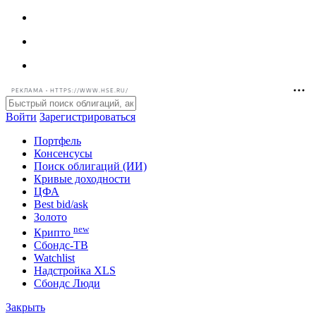
РЕКЛАМА • HTTPS://WWW.HSE.RU/
Войти
Зарегистрироваться
Портфель
Консенсусы
Поиск облигаций (ИИ)
Кривые доходности
ЦФА
Best bid/ask
Золото
new
Крипто
Сбондс-ТВ
Watchlist