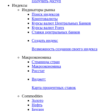
Попробуйте
7-дневный
демо-доступ
Откройте глобальную базу данных
Получить доступ
Индексы
Индикаторы рынка
Поиск индексов
Криптовалюты
Курсы валют Центральных Банков
Курсы валют Forex
Ставки центральных банков
Создать индекс
Возможность создания своего индекса
Макроэкономика
Страницы стран
Макроэкономика
Росстат
Виджет:
Карта процентных ставок