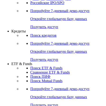
Получить доступ
Акции
Поиск акций
Дивидендный календарь
Российские IPO/SPO
Попробуйте
7-дневный
демо-доступ
Откройте глобальную базу данных
Получить доступ
Кредиты
Поиск кредитов
Попробуйте
7-дневный
демо-доступ
Откройте глобальную базу данных
Получить доступ
ETF & Funds
Поиск ETF & Funds
Сравнение ETF & Funds
Поиск ПИФ
Поиск Mutual Funds
Попробуйте
7-дневный
демо-доступ