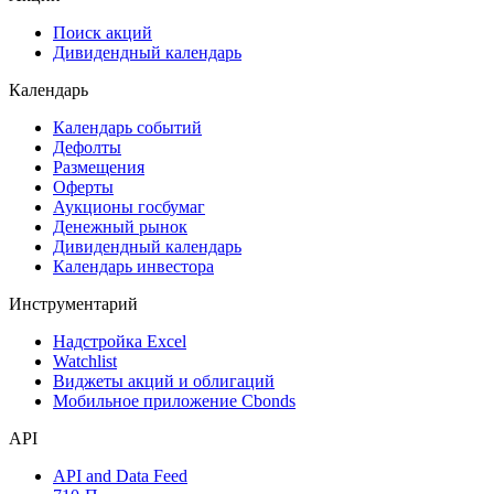
Сукук
Самые популярные облигации на Cbonds.ru
Акции
Поиск акций
Дивидендный календарь
Календарь
Календарь событий
Дефолты
Размещения
Оферты
Аукционы госбумаг
Денежный рынок
Дивидендный календарь
Календарь инвестора
Инструментарий
Надстройка Excel
Watchlist
Виджеты акций и облигаций
Мобильное приложение Cbonds