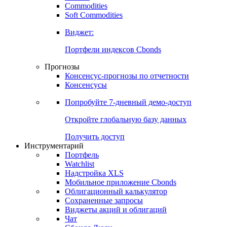
Commodities
Золото
Нефть
Бензин
Commodities
Soft Commodities
Виджет:
Портфели индексов Cbonds
Прогнозы
Консенсус-прогнозы по отчетности
Консенсусы
Попробуйте
7-дневный
демо-доступ
Откройте глобальную базу данных
Получить доступ
Инструментарий
Портфель
Watchlist
Надстройка XLS
Мобильное приложение Cbonds
Облигационный калькулятор