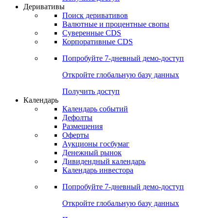
Откройте глобальную базу данных
Получить доступ
Деривативы
Поиск деривативов
Валютные и процентные свопы
Суверенные CDS
Корпоративные CDS
Попробуйте
7-дневный
демо-доступ
Откройте глобальную базу данных
Получить доступ
Календарь
Календарь событий
Дефолты
Размещения
Оферты
Аукционы госбумаг
Денежный рынок
Дивидендный календарь
Календарь инвестора