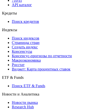
API
API and Data Feed
710-П
API каталог
Кредиты
Поиск кредитов
Индексы
Поиск индексов
Страницы стран
Создать индекс
Консенсусы
Консенсус-прогнозы по отчетности
Макроэкономика
Росстат
Виджет: Карта процентных ставок
ETF & Funds
Поиск ETF & Funds