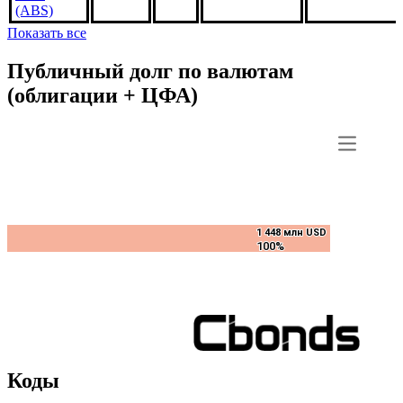
BN6595,
3.5%
***
***
В обращении
US3140JPKH
1may2049,
USD
(ABS)
Показать все
Публичный долг по валютам
(облигации + ЦФА)
1 448 млн USD
1 448 млн USD
100%
100%