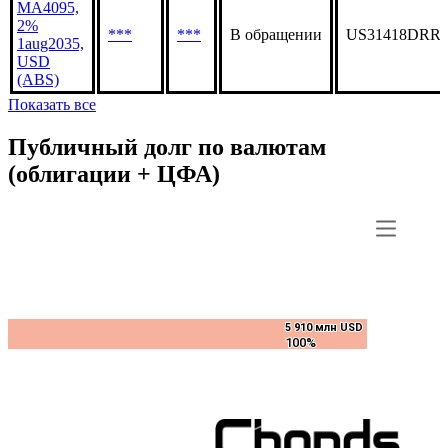
MA4095,
2%
***
***
В обращении
US31418DRR5
1aug2035,
USD
(ABS)
Показать все
Публичный долг по валютам
(облигации + ЦФА)
5 910 млн USD
5 910 млн USD
100%
100%