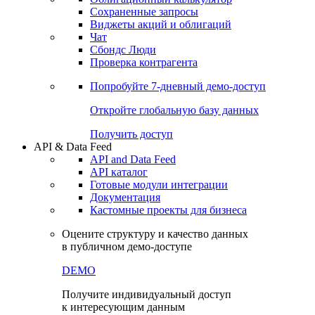
Сохраненные запросы
Виджеты акций и облигаций
Чат
Сбондс Люди
Проверка контрагента
Попробуйте
7-дневный
демо-доступ
Откройте глобальную базу данных
Получить доступ
API & Data Feed
API and Data Feed
API каталог
Готовые модули интеграции
Документация
Кастомные проекты для бизнеса
Оцените структуру и качество данных
в публичном демо-доступе
DEMO
Получите индивидуальный доступ
к интересующим данным