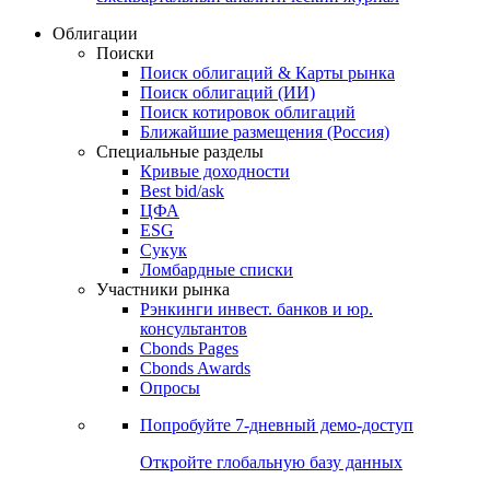
Облигации
Поиски
Поиск облигаций & Карты рынка
Поиск облигаций (ИИ)
Поиск котировок облигаций
Ближайшие размещения (Россия)
Специальные разделы
Кривые доходности
Best bid/ask
ЦФА
ESG
Сукук
Ломбардные списки
Участники рынка
Рэнкинги инвест. банков и юр.
консультантов
Cbonds Pages
Cbonds Awards
Опросы
Попробуйте
7-дневный
демо-доступ
Откройте глобальную базу данных