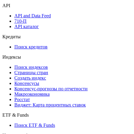
API
API and Data Feed
710-П
API каталог
Кредиты
Поиск кредитов
Индексы
Поиск индексов
Страницы стран
Создать индекс
Консенсусы
Консенсус-прогнозы по отчетности
Макроэкономика
Росстат
Виджет: Карта процентных ставок
ETF & Funds
Поиск ETF & Funds