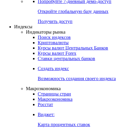
Попробуйте
7-дневный
демо-доступ
Откройте глобальную базу данных
Получить доступ
Индексы
Индикаторы рынка
Поиск индексов
Криптовалюты
Курсы валют Центральных Банков
Курсы валют Forex
Ставки центральных банков
Создать индекс
Возможность создания своего индекса
Макроэкономика
Страницы стран
Макроэкономика
Росстат
Виджет:
Карта процентных ставок