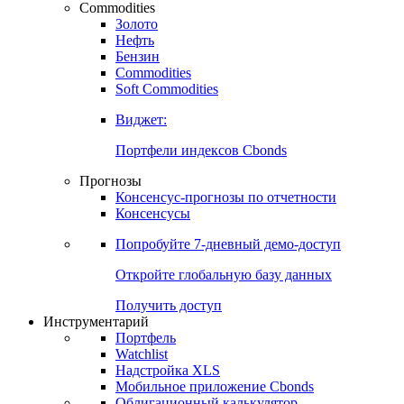
Commodities
Золото
Нефть
Бензин
Commodities
Soft Commodities
Виджет:
Портфели индексов Cbonds
Прогнозы
Консенсус-прогнозы по отчетности
Консенсусы
Попробуйте
7-дневный
демо-доступ
Откройте глобальную базу данных
Получить доступ
Инструментарий
Портфель
Watchlist
Надстройка XLS
Мобильное приложение Cbonds
Облигационный калькулятор