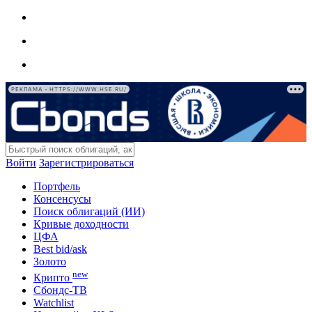
РЕКЛАМА • HTTPS://WWW.HSE.RU/
Войти
Зарегистрироваться
Портфель
Консенсусы
Поиск облигаций (ИИ)
Кривые доходности
ЦФА
Best bid/ask
Золото
new
Крипто
Сбондс-ТВ
Watchlist