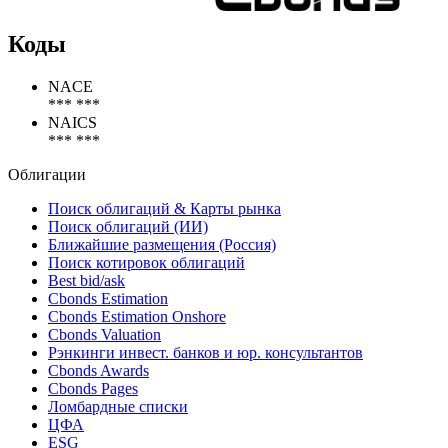
Коды
NACE
*** ***
NAICS
*** ***
Облигации
Поиск облигаций & Карты рынка
Поиск облигаций (ИИ)
Ближайшие размещения (Россия)
Поиск котировок облигаций
Best bid/ask
Cbonds Estimation
Cbonds Estimation Onshore
Cbonds Valuation
Рэнкинги инвест. банков и юр. консультантов
Cbonds Awards
Cbonds Pages
Ломбардные списки
ЦФА
ESG