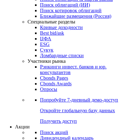
Облигации
Поиски
Поиск облигаций & Карты рынка
Поиск облигаций (ИИ)
Поиск котировок облигаций
Ближайшие размещения (Россия)
Специальные разделы
Кривые доходности
Best bid/ask
ЦФА
ESG
Сукук
Ломбардные списки
Участники рынка
Рэнкинги инвест. банков и юр.
консультантов
Cbonds Pages
Cbonds Awards
Опросы
Попробуйте
7-дневный
демо-доступ
Откройте глобальную базу данных