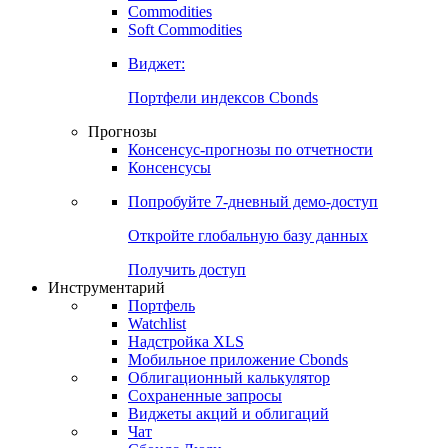
Commodities
Золото
Нефть
Бензин
Commodities
Soft Commodities
Виджет:
Портфели индексов Cbonds
Прогнозы
Консенсус-прогнозы по отчетности
Консенсусы
Попробуйте
7-дневный
демо-доступ
Откройте глобальную базу данных
Получить доступ
Инструментарий
Портфель
Watchlist
Надстройка XLS
Мобильное приложение Cbonds
Облигационный калькулятор