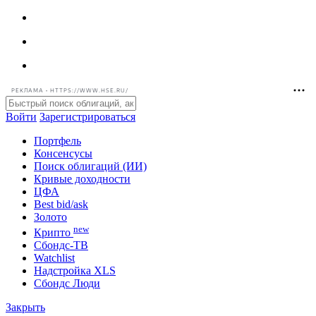
РЕКЛАМА • HTTPS://WWW.HSE.RU/
Войти
Зарегистрироваться
Портфель
Консенсусы
Поиск облигаций (ИИ)
Кривые доходности
ЦФА
Best bid/ask
Золото
new
Крипто
Сбондс-ТВ
Watchlist