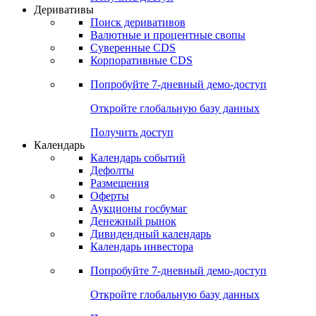
Откройте глобальную базу данных
Получить доступ
Деривативы
Поиск деривативов
Валютные и процентные свопы
Суверенные CDS
Корпоративные CDS
Попробуйте
7-дневный
демо-доступ
Откройте глобальную базу данных
Получить доступ
Календарь
Календарь событий
Дефолты
Размещения
Оферты
Аукционы госбумаг
Денежный рынок
Дивидендный календарь
Календарь инвестора