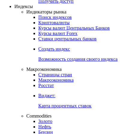
Попробуйте
7-дневный
демо-доступ
Откройте глобальную базу данных
Получить доступ
Индексы
Индикаторы рынка
Поиск индексов
Криптовалюты
Курсы валют Центральных Банков
Курсы валют Forex
Ставки центральных банков
Создать индекс
Возможность создания своего индекса
Макроэкономика
Страницы стран
Макроэкономика
Росстат
Виджет:
Карта процентных ставок