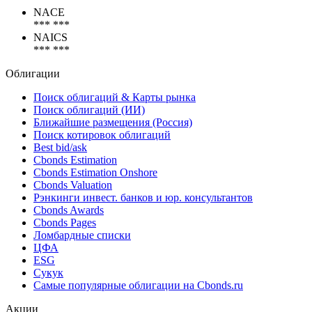
Коды
NACE
*** ***
NAICS
*** ***
Облигации
Поиск облигаций & Карты рынка
Поиск облигаций (ИИ)
Ближайшие размещения (Россия)
Поиск котировок облигаций
Best bid/ask
Cbonds Estimation
Cbonds Estimation Onshore
Cbonds Valuation
Рэнкинги инвест. банков и юр. консультантов
Cbonds Awards
Cbonds Pages
Ломбардные списки
ЦФА
ESG