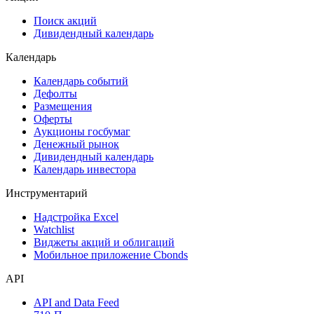
Сукук
Самые популярные облигации на Cbonds.ru
Акции
Поиск акций
Дивидендный календарь
Календарь
Календарь событий
Дефолты
Размещения
Оферты
Аукционы госбумаг
Денежный рынок
Дивидендный календарь
Календарь инвестора
Инструментарий
Надстройка Excel
Watchlist
Виджеты акций и облигаций
Мобильное приложение Cbonds