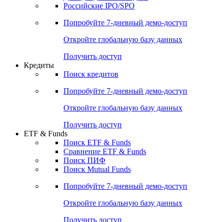
Получить доступ
Акции
Поиск акций
Дивидендный календарь
Российские IPO/SPO
Попробуйте
7-дневный
демо-доступ
Откройте глобальную базу данных
Получить доступ
Кредиты
Поиск кредитов
Попробуйте
7-дневный
демо-доступ
Откройте глобальную базу данных
Получить доступ
ETF & Funds
Поиск ETF & Funds
Сравнение ETF & Funds
Поиск ПИФ
Поиск Mutual Funds
Попробуйте
7-дневный
демо-доступ