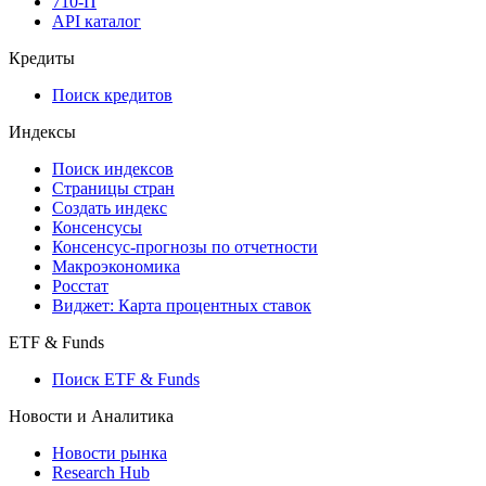
API
API and Data Feed
710-П
API каталог
Кредиты
Поиск кредитов
Индексы
Поиск индексов
Страницы стран
Создать индекс
Консенсусы
Консенсус-прогнозы по отчетности
Макроэкономика
Росстат
Виджет: Карта процентных ставок
ETF & Funds
Поиск ETF & Funds