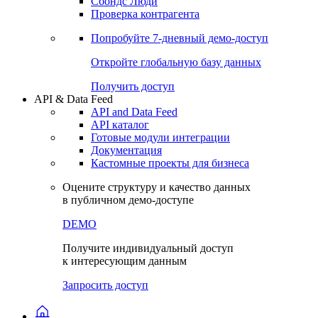
Сохраненные запросы
Виджеты акций и облигаций
Чат
Сбондс Люди
Проверка контрагента
Попробуйте
7-дневный
демо-доступ
Откройте глобальную базу данных
Получить доступ
API & Data Feed
API and Data Feed
API каталог
Готовые модули интеграции
Документация
Кастомные проекты для бизнеса
Оцените структуру и качество данных
в публичном демо-доступе
DEMO
Получите индивидуальный доступ
к интересующим данным