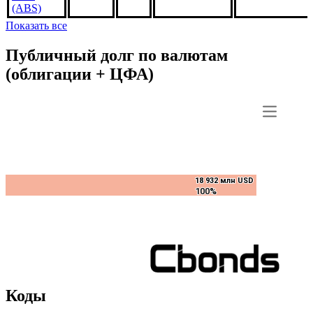
MA4096,
2.5%
***
***
В обращении
US31418DRS3
1aug2050,
USD
(ABS)
Показать все
Публичный долг по валютам
(облигации + ЦФА)
18 932 млн USD
18 932 млн USD
100%
100%