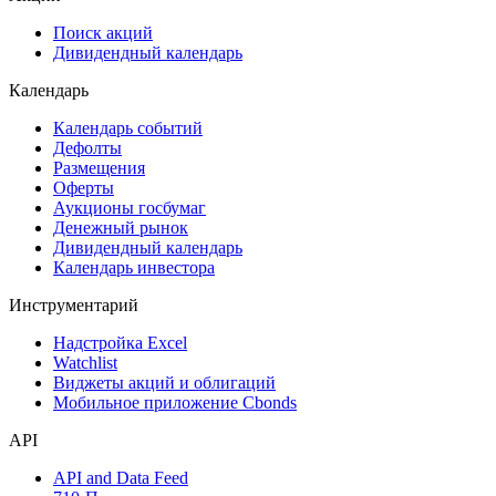
Сукук
Самые популярные облигации на Cbonds.ru
Акции
Поиск акций
Дивидендный календарь
Календарь
Календарь событий
Дефолты
Размещения
Оферты
Аукционы госбумаг
Денежный рынок
Дивидендный календарь
Календарь инвестора
Инструментарий
Надстройка Excel
Watchlist
Виджеты акций и облигаций
Мобильное приложение Cbonds