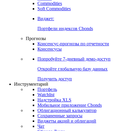
Commodities
Золото
Нефть
Бензин
Commodities
Soft Commodities
Виджет:
Портфели индексов Cbonds
Прогнозы
Консенсус-прогнозы по отчетности
Консенсусы
Попробуйте
7-дневный
демо-доступ
Откройте глобальную базу данных
Получить доступ
Инструментарий
Портфель
Watchlist
Надстройка XLS
Мобильное приложение Cbonds
Облигационный калькулятор