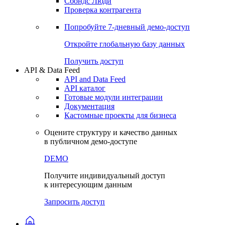
Сохраненные запросы
Виджеты акций и облигаций
Чат
Сбондс Люди
Проверка контрагента
Попробуйте
7-дневный
демо-доступ
Откройте глобальную базу данных
Получить доступ
API & Data Feed
API and Data Feed
API каталог
Готовые модули интеграции
Документация
Кастомные проекты для бизнеса
Оцените структуру и качество данных
в публичном демо-доступе
DEMO
Получите индивидуальный доступ
к интересующим данным