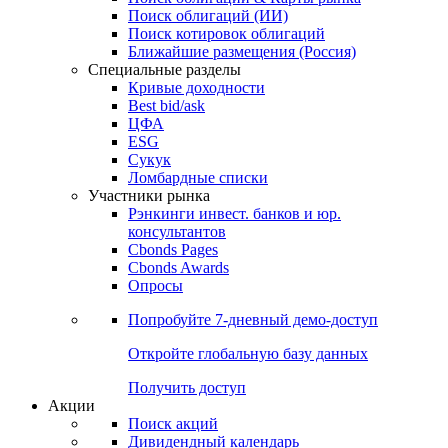
Облигации
Поиски
Поиск облигаций & Карты рынка
Поиск облигаций (ИИ)
Поиск котировок облигаций
Ближайшие размещения (Россия)
Специальные разделы
Кривые доходности
Best bid/ask
ЦФА
ESG
Сукук
Ломбардные списки
Участники рынка
Рэнкинги инвест. банков и юр.
консультантов
Cbonds Pages
Cbonds Awards
Опросы
Попробуйте
7-дневный
демо-доступ
Откройте глобальную базу данных