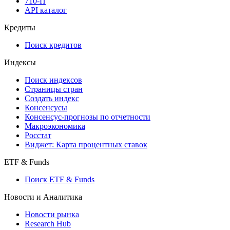
API
API and Data Feed
710-П
API каталог
Кредиты
Поиск кредитов
Индексы
Поиск индексов
Страницы стран
Создать индекс
Консенсусы
Консенсус-прогнозы по отчетности
Макроэкономика
Росстат
Виджет: Карта процентных ставок
ETF & Funds
Поиск ETF & Funds