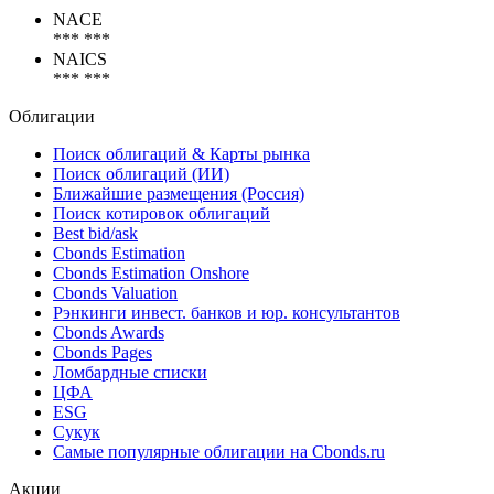
Коды
NACE
*** ***
NAICS
*** ***
Облигации
Поиск облигаций & Карты рынка
Поиск облигаций (ИИ)
Ближайшие размещения (Россия)
Поиск котировок облигаций
Best bid/ask
Cbonds Estimation
Cbonds Estimation Onshore
Cbonds Valuation
Рэнкинги инвест. банков и юр. консультантов
Cbonds Awards
Cbonds Pages
Ломбардные списки
ЦФА
ESG