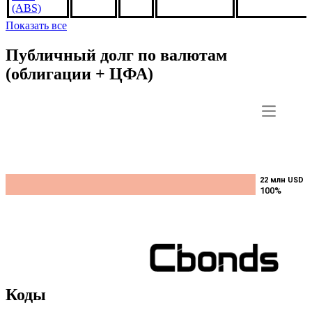
FS5098,
3%
***
***
В обращении
US3140XLUY
1may2052,
USD
(ABS)
Показать все
Публичный долг по валютам
(облигации + ЦФА)
22 млн USD
22 млн USD
100%
100%