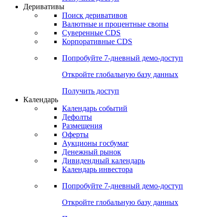
Откройте глобальную базу данных
Получить доступ
Деривативы
Поиск деривативов
Валютные и процентные свопы
Суверенные CDS
Корпоративные CDS
Попробуйте
7-дневный
демо-доступ
Откройте глобальную базу данных
Получить доступ
Календарь
Календарь событий
Дефолты
Размещения
Оферты
Аукционы госбумаг
Денежный рынок
Дивидендный календарь
Календарь инвестора