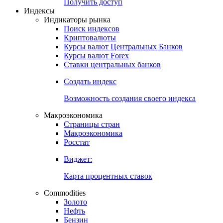
Попробуйте
7-дневный
демо-доступ
Откройте глобальную базу данных
Получить доступ
Индексы
Индикаторы рынка
Поиск индексов
Криптовалюты
Курсы валют Центральных Банков
Курсы валют Forex
Ставки центральных банков
Создать индекс
Возможность создания своего индекса
Макроэкономика
Страницы стран
Макроэкономика
Росстат
Виджет:
Карта процентных ставок