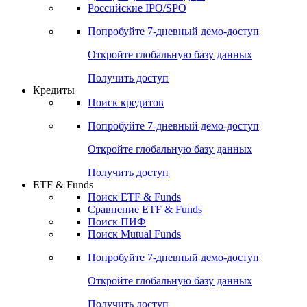
Получить доступ
Акции
Поиск акций
Дивидендный календарь
Российские IPO/SPO
Попробуйте
7-дневный
демо-доступ
Откройте глобальную базу данных
Получить доступ
Кредиты
Поиск кредитов
Попробуйте
7-дневный
демо-доступ
Откройте глобальную базу данных
Получить доступ
ETF & Funds
Поиск ETF & Funds
Сравнение ETF & Funds
Поиск ПИФ
Поиск Mutual Funds
Попробуйте
7-дневный
демо-доступ