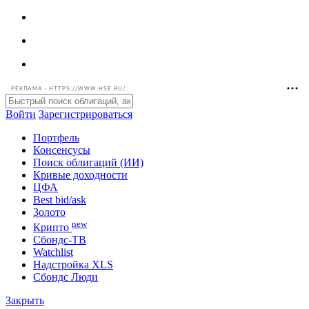
РЕКЛАМА • HTTPS://WWW.HSE.RU/
Войти
Зарегистрироваться
Портфель
Консенсусы
Поиск облигаций (ИИ)
Кривые доходности
ЦФА
Best bid/ask
Золото
new
Крипто
Сбондс-ТВ
Watchlist