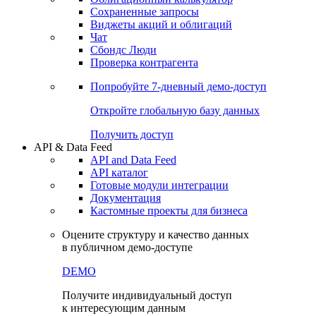
Сохраненные запросы
Виджеты акций и облигаций
Чат
Сбондс Люди
Проверка контрагента
Попробуйте
7-дневный
демо-доступ
Откройте глобальную базу данных
Получить доступ
API & Data Feed
API and Data Feed
API каталог
Готовые модули интеграции
Документация
Кастомные проекты для бизнеса
Оцените структуру и качество данных
в публичном демо-доступе
DEMO
Получите индивидуальный доступ
к интересующим данным