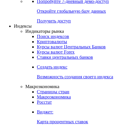
Попробуйте
7-дневный
демо-доступ
Откройте глобальную базу данных
Получить доступ
Индексы
Индикаторы рынка
Поиск индексов
Криптовалюты
Курсы валют Центральных Банков
Курсы валют Forex
Ставки центральных банков
Создать индекс
Возможность создания своего индекса
Макроэкономика
Страницы стран
Макроэкономика
Росстат
Виджет:
Карта процентных ставок