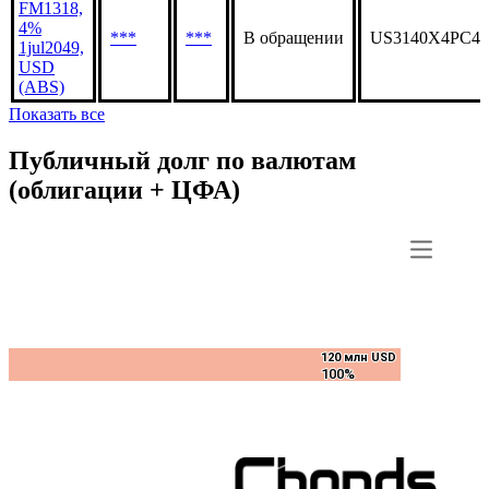
FM1318,
4%
***
***
В обращении
US3140X4PC45
1jul2049,
USD
(ABS)
Показать все
Публичный долг по валютам
(облигации + ЦФА)
120 млн USD
120 млн USD
100%
100%