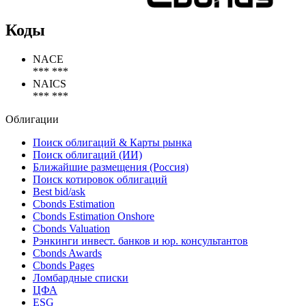
Коды
NACE
*** ***
NAICS
*** ***
Облигации
Поиск облигаций & Карты рынка
Поиск облигаций (ИИ)
Ближайшие размещения (Россия)
Поиск котировок облигаций
Best bid/ask
Cbonds Estimation
Cbonds Estimation Onshore
Cbonds Valuation
Рэнкинги инвест. банков и юр. консультантов
Cbonds Awards
Cbonds Pages
Ломбардные списки
ЦФА
ESG