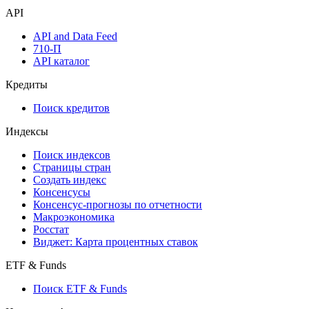
API
API and Data Feed
710-П
API каталог
Кредиты
Поиск кредитов
Индексы
Поиск индексов
Страницы стран
Создать индекс
Консенсусы
Консенсус-прогнозы по отчетности
Макроэкономика
Росстат
Виджет: Карта процентных ставок
ETF & Funds
Поиск ETF & Funds