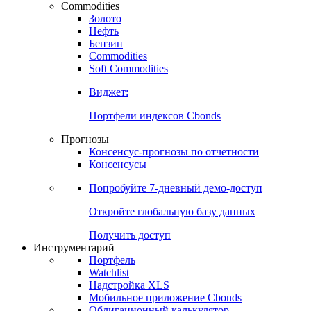
Commodities
Золото
Нефть
Бензин
Commodities
Soft Commodities
Виджет:
Портфели индексов Cbonds
Прогнозы
Консенсус-прогнозы по отчетности
Консенсусы
Попробуйте
7-дневный
демо-доступ
Откройте глобальную базу данных
Получить доступ
Инструментарий
Портфель
Watchlist
Надстройка XLS
Мобильное приложение Cbonds
Облигационный калькулятор