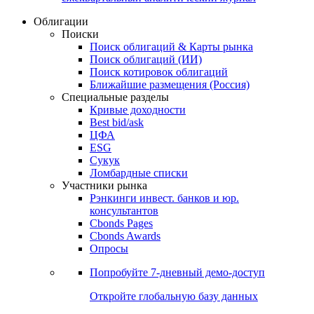
Облигации
Поиски
Поиск облигаций & Карты рынка
Поиск облигаций (ИИ)
Поиск котировок облигаций
Ближайшие размещения (Россия)
Специальные разделы
Кривые доходности
Best bid/ask
ЦФА
ESG
Сукук
Ломбардные списки
Участники рынка
Рэнкинги инвест. банков и юр.
консультантов
Cbonds Pages
Cbonds Awards
Опросы
Попробуйте
7-дневный
демо-доступ
Откройте глобальную базу данных