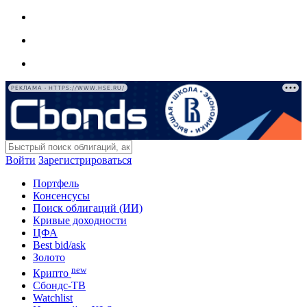
РЕКЛАМА • HTTPS://WWW.HSE.RU/
Войти
Зарегистрироваться
Портфель
Консенсусы
Поиск облигаций (ИИ)
Кривые доходности
ЦФА
Best bid/ask
Золото
new
Крипто
Сбондс-ТВ
Watchlist