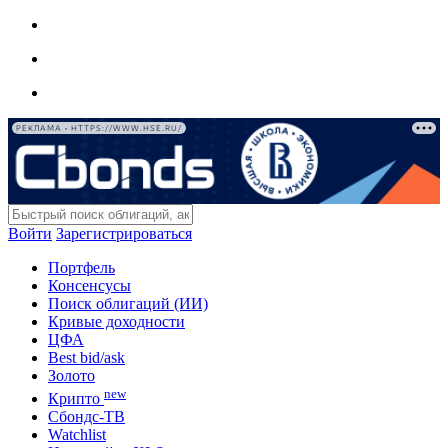
РЕКЛАМА • HTTPS://WWW.HSE.RU/
Войти
Зарегистрироваться
Портфель
Консенсусы
Поиск облигаций (ИИ)
Кривые доходности
ЦФА
Best bid/ask
Золото
new
Крипто
Сбондс-ТВ
Watchlist