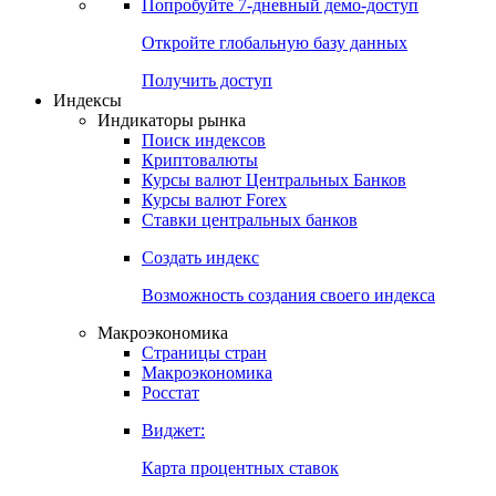
Попробуйте
7-дневный
демо-доступ
Откройте глобальную базу данных
Получить доступ
Индексы
Индикаторы рынка
Поиск индексов
Криптовалюты
Курсы валют Центральных Банков
Курсы валют Forex
Ставки центральных банков
Создать индекс
Возможность создания своего индекса
Макроэкономика
Страницы стран
Макроэкономика
Росстат
Виджет:
Карта процентных ставок