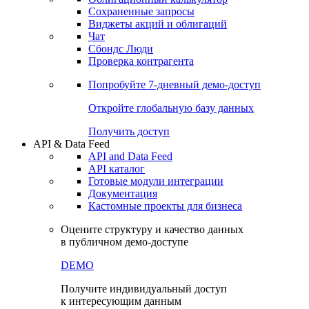
Сохраненные запросы
Виджеты акций и облигаций
Чат
Сбондс Люди
Проверка контрагента
Попробуйте
7-дневный
демо-доступ
Откройте глобальную базу данных
Получить доступ
API & Data Feed
API and Data Feed
API каталог
Готовые модули интеграции
Документация
Кастомные проекты для бизнеса
Оцените структуру и качество данных
в публичном демо-доступе
DEMO
Получите индивидуальный доступ
к интересующим данным