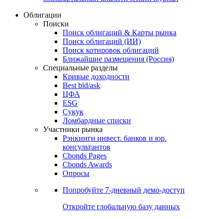
Облигации
Поиски
Поиск облигаций & Карты рынка
Поиск облигаций (ИИ)
Поиск котировок облигаций
Ближайшие размещения (Россия)
Специальные разделы
Кривые доходности
Best bid/ask
ЦФА
ESG
Сукук
Ломбардные списки
Участники рынка
Рэнкинги инвест. банков и юр.
консультантов
Cbonds Pages
Cbonds Awards
Опросы
Попробуйте
7-дневный
демо-доступ
Откройте глобальную базу данных