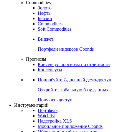
Commodities
Золото
Нефть
Бензин
Commodities
Soft Commodities
Виджет:
Портфели индексов Cbonds
Прогнозы
Консенсус-прогнозы по отчетности
Консенсусы
Попробуйте
7-дневный
демо-доступ
Откройте глобальную базу данных
Получить доступ
Инструментарий
Портфель
Watchlist
Надстройка XLS
Мобильное приложение Cbonds
Облигационный калькулятор