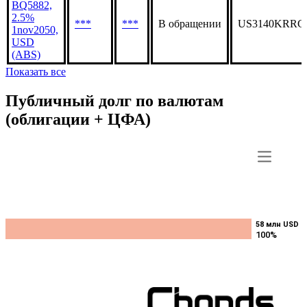
BQ5882,
2.5%
***
***
В обращении
US3140KRRC
1nov2050,
USD
(ABS)
Показать все
Публичный долг по валютам
(облигации + ЦФА)
58 млн USD
58 млн USD
100%
100%