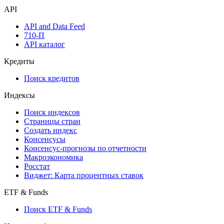
API
API and Data Feed
710-П
API каталог
Кредиты
Поиск кредитов
Индексы
Поиск индексов
Страницы стран
Создать индекс
Консенсусы
Консенсус-прогнозы по отчетности
Макроэкономика
Росстат
Виджет: Карта процентных ставок
ETF & Funds
Поиск ETF & Funds