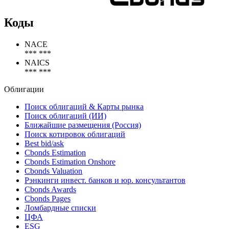
Коды
NACE
*** ***
NAICS
*** ***
Облигации
Поиск облигаций & Карты рынка
Поиск облигаций (ИИ)
Ближайшие размещения (Россия)
Поиск котировок облигаций
Best bid/ask
Cbonds Estimation
Cbonds Estimation Onshore
Cbonds Valuation
Рэнкинги инвест. банков и юр. консультантов
Cbonds Awards
Cbonds Pages
Ломбардные списки
ЦФА
ESG