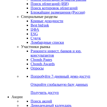
Поиск облигаций (ИИ)
Поиск котировок облигаций
Ближайшие размещения (Россия)
Специальные разделы
Кривые доходности
Best bid/ask
ЦФА
ESG
Сукук
Ломбардные списки
Участники рынка
Рэнкинги инвест. банков и юр.
консультантов
Cbonds Pages
Cbonds Awards
Опросы
Попробуйте
7-дневный
демо-доступ
Откройте глобальную базу данных
Получить доступ
Акции
Поиск акций
Дивидендный календарь