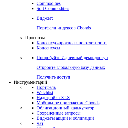
Commodities
Soft Commodities
Виджет:
Портфели индексов Cbonds
Прогнозы
Консенсус-прогнозы по отчетности
Консенсусы
Попробуйте
7-дневный
демо-доступ
Откройте глобальную базу данных
Получить доступ
Инструментарий
Портфель
Watchlist
Надстройка XLS
Мобильное приложение Cbonds
Облигационный калькулятор
Сохраненные запросы
Виджеты акций и облигаций
Чат