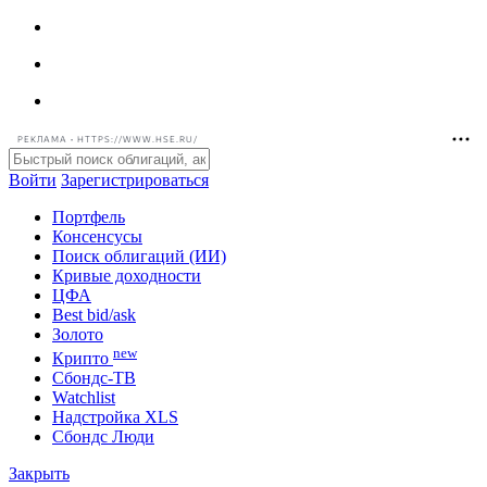
РЕКЛАМА • HTTPS://WWW.HSE.RU/
Войти
Зарегистрироваться
Портфель
Консенсусы
Поиск облигаций (ИИ)
Кривые доходности
ЦФА
Best bid/ask
Золото
new
Крипто
Сбондс-ТВ
Watchlist
Надстройка XLS
Сбондс Люди
Закрыть