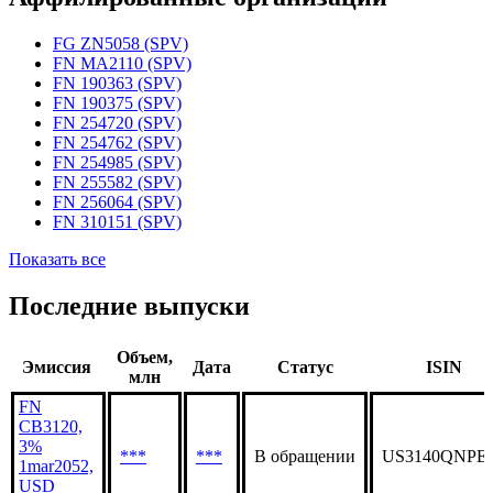
FG ZN5058 (SPV)
FN MA2110 (SPV)
FN 190363 (SPV)
FN 190375 (SPV)
FN 254720 (SPV)
FN 254762 (SPV)
FN 254985 (SPV)
FN 255582 (SPV)
FN 256064 (SPV)
FN 310151 (SPV)
Показать все
Последние выпуски
Объем,
Эмиссия
Дата
Статус
ISIN
млн
FN
CB3120,
3%
***
***
В обращении
US3140QNPE
1mar2052,
USD