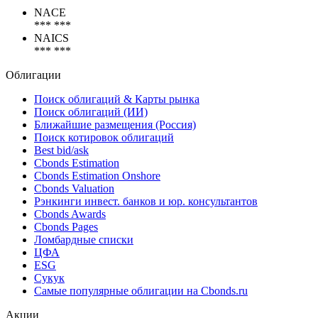
NACE
*** ***
NAICS
*** ***
Облигации
Поиск облигаций & Карты рынка
Поиск облигаций (ИИ)
Ближайшие размещения (Россия)
Поиск котировок облигаций
Best bid/ask
Cbonds Estimation
Cbonds Estimation Onshore
Cbonds Valuation
Рэнкинги инвест. банков и юр. консультантов
Cbonds Awards
Cbonds Pages
Ломбардные списки
ЦФА
ESG
Сукук
Самые популярные облигации на Cbonds.ru
Акции