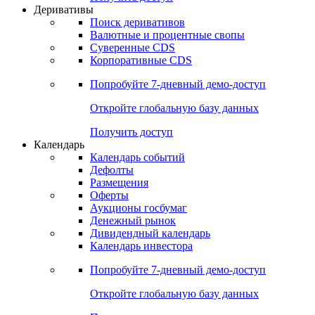
Деривативы
Поиск деривативов
Валютные и процентные свопы
Суверенные CDS
Корпоративные CDS
Попробуйте
7-дневный
демо-доступ
Откройте глобальную базу данных
Получить доступ
Календарь
Календарь событий
Дефолты
Размещения
Оферты
Аукционы госбумаг
Денежный рынок
Дивидендный календарь
Календарь инвестора
Попробуйте
7-дневный
демо-доступ
Откройте глобальную базу данных