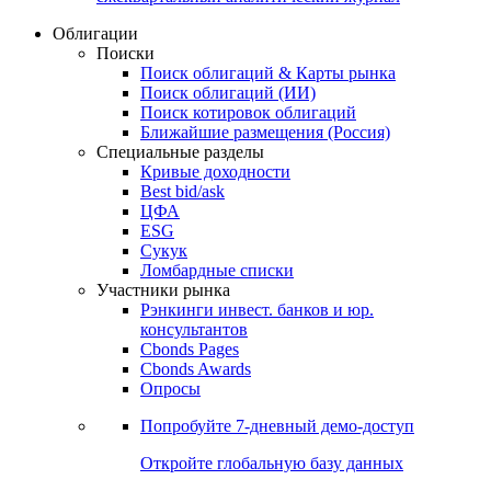
Облигации
Поиски
Поиск облигаций & Карты рынка
Поиск облигаций (ИИ)
Поиск котировок облигаций
Ближайшие размещения (Россия)
Специальные разделы
Кривые доходности
Best bid/ask
ЦФА
ESG
Сукук
Ломбардные списки
Участники рынка
Рэнкинги инвест. банков и юр.
консультантов
Cbonds Pages
Cbonds Awards
Опросы
Попробуйте
7-дневный
демо-доступ
Откройте глобальную базу данных