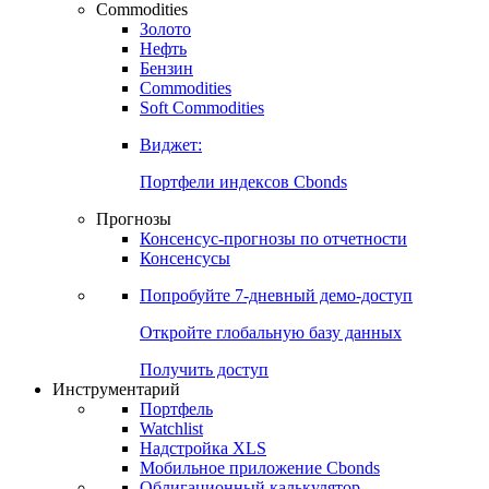
Commodities
Золото
Нефть
Бензин
Commodities
Soft Commodities
Виджет:
Портфели индексов Cbonds
Прогнозы
Консенсус-прогнозы по отчетности
Консенсусы
Попробуйте
7-дневный
демо-доступ
Откройте глобальную базу данных
Получить доступ
Инструментарий
Портфель
Watchlist
Надстройка XLS
Мобильное приложение Cbonds
Облигационный калькулятор