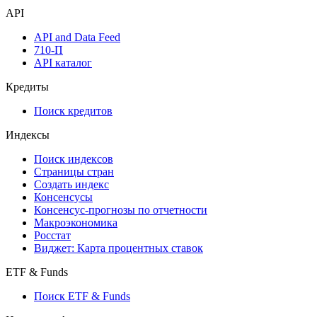
API
API and Data Feed
710-П
API каталог
Кредиты
Поиск кредитов
Индексы
Поиск индексов
Страницы стран
Создать индекс
Консенсусы
Консенсус-прогнозы по отчетности
Макроэкономика
Росстат
Виджет: Карта процентных ставок
ETF & Funds
Поиск ETF & Funds