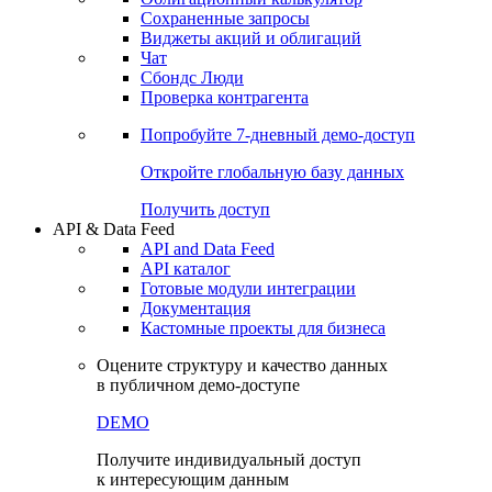
Сохраненные запросы
Виджеты акций и облигаций
Чат
Сбондс Люди
Проверка контрагента
Попробуйте
7-дневный
демо-доступ
Откройте глобальную базу данных
Получить доступ
API & Data Feed
API and Data Feed
API каталог
Готовые модули интеграции
Документация
Кастомные проекты для бизнеса
Оцените структуру и качество данных
в публичном демо-доступе
DEMO
Получите индивидуальный доступ
к интересующим данным