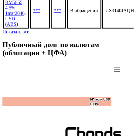
BM5855,
4.5%
***
***
В обращении
US3140JAQH
1mar2046,
USD
(ABS)
Показать все
Публичный долг по валютам
(облигации + ЦФА)
141 млн USD
141 млн USD
100%
100%