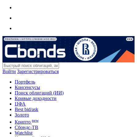
РЕКЛАМА • HTTPS://WWW.HSE.RU/
Войти
Зарегистрироваться
Портфель
Консенсусы
Поиск облигаций (ИИ)
Кривые доходности
ЦФА
Best bid/ask
Золото
new
Крипто
Сбондс-ТВ
Watchlist