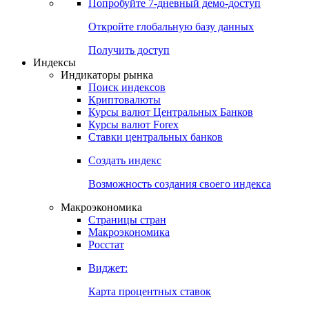
Попробуйте
7-дневный
демо-доступ
Откройте глобальную базу данных
Получить доступ
Индексы
Индикаторы рынка
Поиск индексов
Криптовалюты
Курсы валют Центральных Банков
Курсы валют Forex
Ставки центральных банков
Создать индекс
Возможность создания своего индекса
Макроэкономика
Страницы стран
Макроэкономика
Росстат
Виджет:
Карта процентных ставок