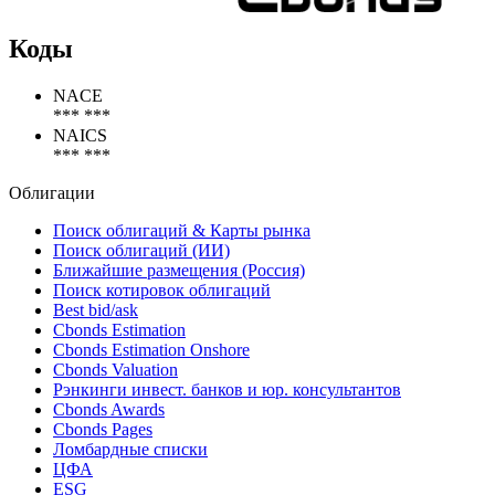
Коды
NACE
*** ***
NAICS
*** ***
Облигации
Поиск облигаций & Карты рынка
Поиск облигаций (ИИ)
Ближайшие размещения (Россия)
Поиск котировок облигаций
Best bid/ask
Cbonds Estimation
Cbonds Estimation Onshore
Cbonds Valuation
Рэнкинги инвест. банков и юр. консультантов
Cbonds Awards
Cbonds Pages
Ломбардные списки
ЦФА
ESG