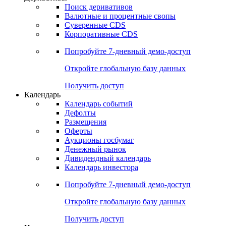
Откройте глобальную базу данных
Получить доступ
Деривативы
Поиск деривативов
Валютные и процентные свопы
Суверенные CDS
Корпоративные CDS
Попробуйте
7-дневный
демо-доступ
Откройте глобальную базу данных
Получить доступ
Календарь
Календарь событий
Дефолты
Размещения
Оферты
Аукционы госбумаг
Денежный рынок
Дивидендный календарь
Календарь инвестора
Попробуйте
7-дневный
демо-доступ