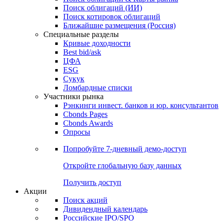
Облигации
Поиски
Поиск облигаций & Карты рынка
Поиск облигаций (ИИ)
Поиск котировок облигаций
Ближайшие размещения (Россия)
Специальные разделы
Кривые доходности
Best bid/ask
ЦФА
ESG
Сукук
Ломбардные списки
Участники рынка
Рэнкинги инвест. банков и юр. консультантов
Cbonds Pages
Cbonds Awards
Опросы
Попробуйте
7-дневный
демо-доступ
Откройте глобальную базу данных
Получить доступ