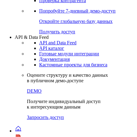
Виджеты акций и облигаций
Чат
Сбондс Люди
Проверка контрагента
Попробуйте
7-дневный
демо-доступ
Откройте глобальную базу данных
Получить доступ
API & Data Feed
API and Data Feed
API каталог
Готовые модули интеграции
Документация
Кастомные проекты для бизнеса
Оцените структуру и качество данных
в публичном демо-доступе
DEMO
Получите индивидуальный доступ
к интересующим данным
Запросить доступ