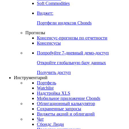
Золото
Нефть
Бензин
Commodities
Soft Commodities
Виджет:
Портфели индексов Cbonds
Прогнозы
Консенсус-прогнозы по отчетности
Консенсусы
Попробуйте
7-дневный
демо-доступ
Откройте глобальную базу данных
Получить доступ
Инструментарий
Портфель
Watchlist
Надстройка XLS
Мобильное приложение Cbonds
Облигационный калькулятор
Сохраненные запросы