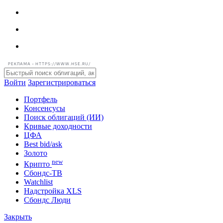
РЕКЛАМА • HTTPS://WWW.HSE.RU/
Войти
Зарегистрироваться
Портфель
Консенсусы
Поиск облигаций (ИИ)
Кривые доходности
ЦФА
Best bid/ask
Золото
new
Крипто
Сбондс-ТВ
Watchlist
Надстройка XLS