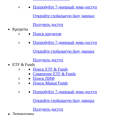
Акции
Поиск акций
Дивидендный календарь
Российские IPO/SPO
Попробуйте
7-дневный
демо-доступ
Откройте глобальную базу данных
Получить доступ
Кредиты
Поиск кредитов
Попробуйте
7-дневный
демо-доступ
Откройте глобальную базу данных
Получить доступ
ETF & Funds
Поиск ETF & Funds
Сравнение ETF & Funds
Поиск ПИФ
Поиск Mutual Funds
Попробуйте
7-дневный
демо-доступ