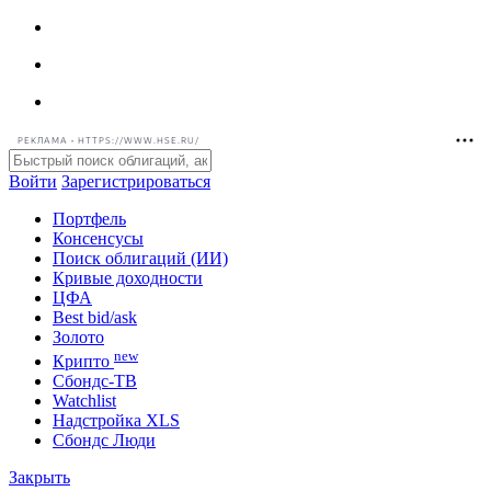
РЕКЛАМА • HTTPS://WWW.HSE.RU/
Войти
Зарегистрироваться
Портфель
Консенсусы
Поиск облигаций (ИИ)
Кривые доходности
ЦФА
Best bid/ask
Золото
new
Крипто
Сбондс-ТВ
Watchlist