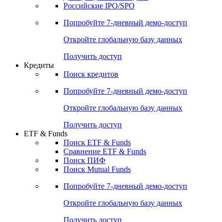
Получить доступ
Акции
Поиск акций
Дивидендный календарь
Российские IPO/SPO
Попробуйте
7-дневный
демо-доступ
Откройте глобальную базу данных
Получить доступ
Кредиты
Поиск кредитов
Попробуйте
7-дневный
демо-доступ
Откройте глобальную базу данных
Получить доступ
ETF & Funds
Поиск ETF & Funds
Сравнение ETF & Funds
Поиск ПИФ
Поиск Mutual Funds
Попробуйте
7-дневный
демо-доступ