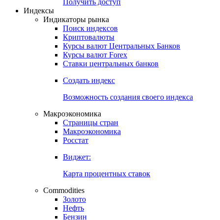
Попробуйте
7-дневный
демо-доступ
Откройте глобальную базу данных
Получить доступ
Индексы
Индикаторы рынка
Поиск индексов
Криптовалюты
Курсы валют Центральных Банков
Курсы валют Forex
Ставки центральных банков
Создать индекс
Возможность создания своего индекса
Макроэкономика
Страницы стран
Макроэкономика
Росстат
Виджет:
Карта процентных ставок