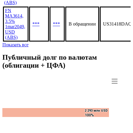
MA3614,
5%
***
***
В обращении
US31418DA85
1apr2049,
USD
(ABS)
FN
MA3614,
3.5%
***
***
В обращении
US31418DAQ
1mar2049,
USD
(ABS)
Показать все
Публичный долг по валютам
(облигации + ЦФА)
2 293 млн USD
2 293 млн USD