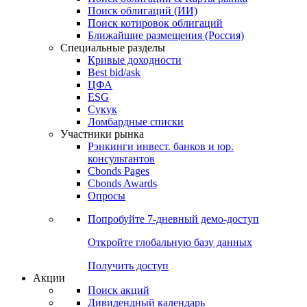
Облигации
Поиски
Поиск облигаций & Карты рынка
Поиск облигаций (ИИ)
Поиск котировок облигаций
Ближайшие размещения (Россия)
Специальные разделы
Кривые доходности
Best bid/ask
ЦФА
ESG
Сукук
Ломбардные списки
Участники рынка
Рэнкинги инвест. банков и юр.
консультантов
Cbonds Pages
Cbonds Awards
Опросы
Попробуйте
7-дневный
демо-доступ
Откройте глобальную базу данных