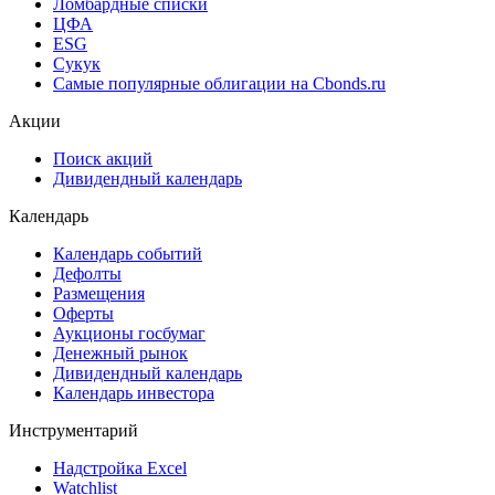
Cbonds Valuation
Рэнкинги инвест. банков и юр. консультантов
Cbonds Awards
Cbonds Pages
Ломбардные списки
ЦФА
ESG
Сукук
Самые популярные облигации на Cbonds.ru
Акции
Поиск акций
Дивидендный календарь
Календарь
Календарь событий
Дефолты
Размещения
Оферты
Аукционы госбумаг
Денежный рынок
Дивидендный календарь
Календарь инвестора