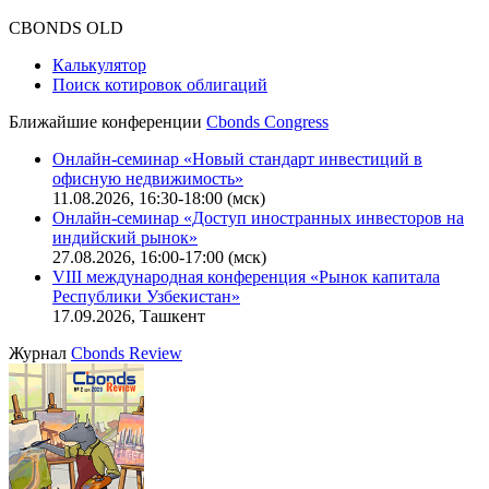
Оферта для физических лиц
|
Скачать в pdf
Оферта для юридических лиц
|
Скачать в pdf
Политика обработки персональных данных (pdf)
IT-аккредитация
CBONDS OLD
Калькулятор
Поиск котировок облигаций
Ближайшие конференции
Cbonds Congress
Онлайн-семинар «Новый стандарт инвестиций в
офисную недвижимость»
11.08.2026, 16:30-18:00 (мск)
Онлайн-семинар «Доступ иностранных инвесторов на
индийский рынок»
27.08.2026, 16:00-17:00 (мск)
VIII международная конференция «Рынок капитала
Республики Узбекистан»
17.09.2026, Ташкент
Журнал
Cbonds Review