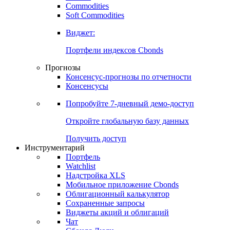
Commodities
Золото
Нефть
Бензин
Commodities
Soft Commodities
Виджет:
Портфели индексов Cbonds
Прогнозы
Консенсус-прогнозы по отчетности
Консенсусы
Попробуйте
7-дневный
демо-доступ
Откройте глобальную базу данных
Получить доступ
Инструментарий
Портфель
Watchlist
Надстройка XLS
Мобильное приложение Cbonds
Облигационный калькулятор