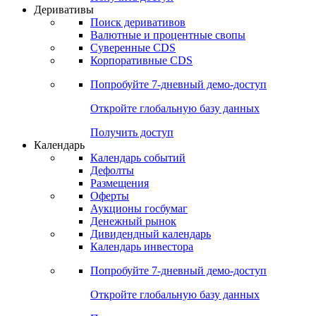
Откройте глобальную базу данных
Получить доступ
Деривативы
Поиск деривативов
Валютные и процентные свопы
Суверенные CDS
Корпоративные CDS
Попробуйте
7-дневный
демо-доступ
Откройте глобальную базу данных
Получить доступ
Календарь
Календарь событий
Дефолты
Размещения
Оферты
Аукционы госбумаг
Денежный рынок
Дивидендный календарь
Календарь инвестора