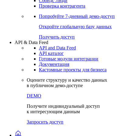
Сохраненные запросы
Виджеты акций и облигаций
Чат
Сбондс Люди
Проверка контрагента
Попробуйте
7-дневный
демо-доступ
Откройте глобальную базу данных
Получить доступ
API & Data Feed
API and Data Feed
API каталог
Готовые модули интеграции
Документация
Кастомные проекты для бизнеса
Оцените структуру и качество данных
в публичном демо-доступе
DEMO
Получите индивидуальный доступ
к интересующим данным