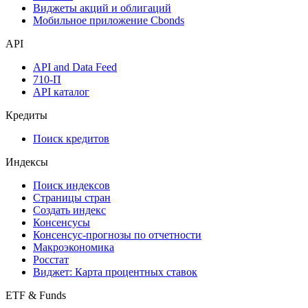
Инструментарий
Надстройка Excel
Watchlist
Виджеты акций и облигаций
Мобильное приложение Cbonds
API
API and Data Feed
710-П
API каталог
Кредиты
Поиск кредитов
Индексы
Поиск индексов
Страницы стран
Создать индекс
Консенсусы
Консенсус-прогнозы по отчетности
Макроэкономика
Росстат