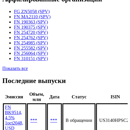
FG ZN5058 (SPV)
FN MA2110 (SPV)
FN 190363 (SPV)
FN 190375 (SPV)
FN 254720 (SPV)
FN 254762 (SPV)
FN 254985 (SPV)
FN 255582 (SPV)
FN 256064 (SPV)
FN 310151 (SPV)
Показать все
Последние выпуски
Объем,
Эмиссия
Дата
Статус
ISIN
млн
FN
BK9514,
4.5%
***
***
В обращении
US3140HPSC2
1oct2048,
USD