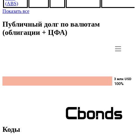
(ABS)
Показать все
Публичный долг по валютам
(облигации + ЦФА)
3 млн USD
3 млн USD
100%
100%
Коды