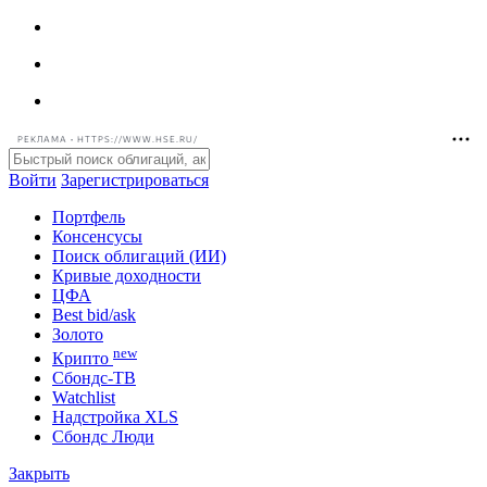
РЕКЛАМА • HTTPS://WWW.HSE.RU/
Войти
Зарегистрироваться
Портфель
Консенсусы
Поиск облигаций (ИИ)
Кривые доходности
ЦФА
Best bid/ask
Золото
new
Крипто
Сбондс-ТВ
Watchlist
Надстройка XLS
Сбондс Люди
Закрыть