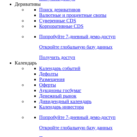
Деривативы
Поиск деривативов
Валютные и процентные свопы
Суверенные CDS
Корпоративные CDS
Попробуйте
7-дневный
демо-доступ
Откройте глобальную базу данных
Получить доступ
Календарь
Календарь событий
Дефолты
Размещения
Оферты
Аукционы госбумаг
Денежный рынок
Дивидендный календарь
Календарь инвестора
Попробуйте
7-дневный
демо-доступ
Откройте глобальную базу данных