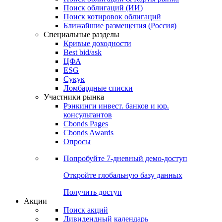
Поиск облигаций (ИИ)
Поиск котировок облигаций
Ближайшие размещения (Россия)
Специальные разделы
Кривые доходности
Best bid/ask
ЦФА
ESG
Сукук
Ломбардные списки
Участники рынка
Рэнкинги инвест. банков и юр.
консультантов
Cbonds Pages
Cbonds Awards
Опросы
Попробуйте
7-дневный
демо-доступ
Откройте глобальную базу данных
Получить доступ
Акции
Поиск акций
Дивидендный календарь