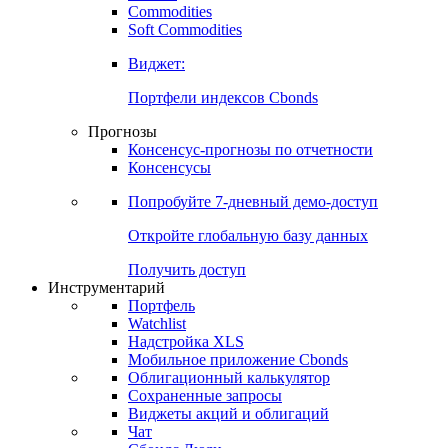
Commodities
Soft Commodities
Виджет:
Портфели индексов Cbonds
Прогнозы
Консенсус-прогнозы по отчетности
Консенсусы
Попробуйте
7-дневный
демо-доступ
Откройте глобальную базу данных
Получить доступ
Инструментарий
Портфель
Watchlist
Надстройка XLS
Мобильное приложение Cbonds
Облигационный калькулятор
Сохраненные запросы
Виджеты акций и облигаций
Чат