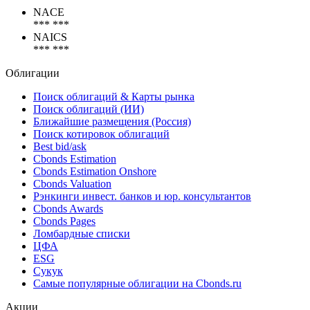
NACE
*** ***
NAICS
*** ***
Облигации
Поиск облигаций & Карты рынка
Поиск облигаций (ИИ)
Ближайшие размещения (Россия)
Поиск котировок облигаций
Best bid/ask
Cbonds Estimation
Cbonds Estimation Onshore
Cbonds Valuation
Рэнкинги инвест. банков и юр. консультантов
Cbonds Awards
Cbonds Pages
Ломбардные списки
ЦФА
ESG
Сукук
Самые популярные облигации на Cbonds.ru
Акции