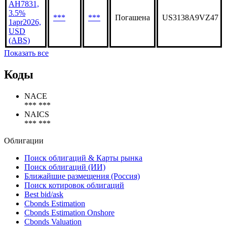
AH7831,
3.5%
***
***
Погашена
US3138A9VZ47
1apr2026,
USD
(ABS)
Показать все
Коды
NACE
*** ***
NAICS
*** ***
Облигации
Поиск облигаций & Карты рынка
Поиск облигаций (ИИ)
Ближайшие размещения (Россия)
Поиск котировок облигаций
Best bid/ask
Cbonds Estimation
Cbonds Estimation Onshore
Cbonds Valuation