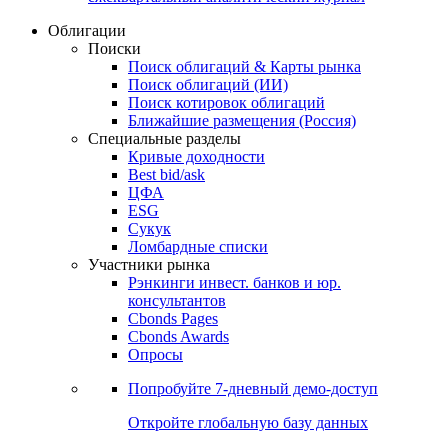
Облигации
Поиски
Поиск облигаций & Карты рынка
Поиск облигаций (ИИ)
Поиск котировок облигаций
Ближайшие размещения (Россия)
Специальные разделы
Кривые доходности
Best bid/ask
ЦФА
ESG
Сукук
Ломбардные списки
Участники рынка
Рэнкинги инвест. банков и юр.
консультантов
Cbonds Pages
Cbonds Awards
Опросы
Попробуйте
7-дневный
демо-доступ
Откройте глобальную базу данных