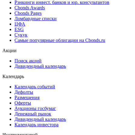
Рэнкинги инвест. банков и юр. консультантов
Cbonds Awards
Cbonds Pages
Ломбардные списки
ЦФА
ESG
Сукук
Самые популярные облигации на Cbonds.ru
Акции
Поиск акций
Дивидендный календарь
Календарь
Календарь событий
Дефолты
Размещения
Оферты
Аукционы госбумаг
Денежный рынок
Дивидендный календарь
Календарь инвестора
Инструментарий