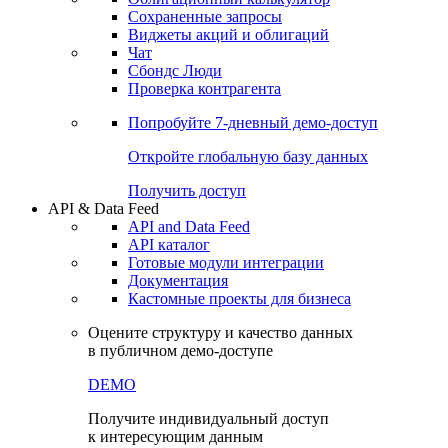
Сохраненные запросы
Виджеты акций и облигаций
Чат
Сбондс Люди
Проверка контрагента
Попробуйте
7-дневный
демо-доступ
Откройте глобальную базу данных
Получить доступ
API & Data Feed
API and Data Feed
API каталог
Готовые модули интеграции
Документация
Кастомные проекты для бизнеса
Оцените структуру и качество данных
в публичном демо-доступе
DEMO
Получите индивидуальный доступ
к интересующим данным