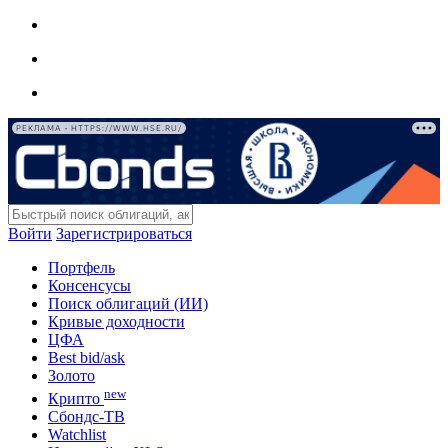
РЕКЛАМА • HTTPS://WWW.HSE.RU/
Войти
Зарегистрироваться
Портфель
Консенсусы
Поиск облигаций (ИИ)
Кривые доходности
ЦФА
Best bid/ask
Золото
new
Крипто
Сбондс-ТВ
Watchlist