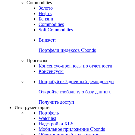
Commodities
Золото
Нефть
Бензин
Commodities
Soft Commodities
Виджет:
Портфели индексов Cbonds
Прогнозы
Консенсус-прогнозы по отчетности
Консенсусы
Попробуйте
7-дневный
демо-доступ
Откройте глобальную базу данных
Получить доступ
Инструментарий
Портфель
Watchlist
Надстройка XLS
Мобильное приложение Cbonds
Облигационный калькулятор