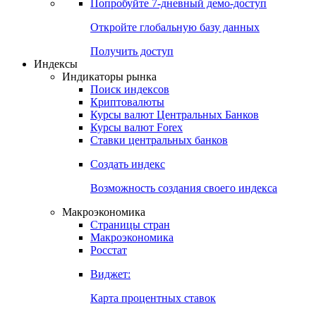
Попробуйте
7-дневный
демо-доступ
Откройте глобальную базу данных
Получить доступ
Индексы
Индикаторы рынка
Поиск индексов
Криптовалюты
Курсы валют Центральных Банков
Курсы валют Forex
Ставки центральных банков
Создать индекс
Возможность создания своего индекса
Макроэкономика
Страницы стран
Макроэкономика
Росстат
Виджет:
Карта процентных ставок