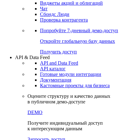
Виджеты акций и облигаций
Чат
Сбондс Люди
Проверка контрагента
Попробуйте
7-дневный
демо-доступ
Откройте глобальную базу данных
Получить доступ
API & Data Feed
API and Data Feed
API каталог
Готовые модули интеграции
Документация
Кастомные проекты для бизнеса
Оцените структуру и качество данных
в публичном демо-доступе
DEMO
Получите индивидуальный доступ
к интересующим данным
Запросить доступ