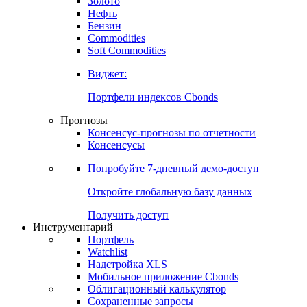
Золото
Нефть
Бензин
Commodities
Soft Commodities
Виджет:
Портфели индексов Cbonds
Прогнозы
Консенсус-прогнозы по отчетности
Консенсусы
Попробуйте
7-дневный
демо-доступ
Откройте глобальную базу данных
Получить доступ
Инструментарий
Портфель
Watchlist
Надстройка XLS
Мобильное приложение Cbonds
Облигационный калькулятор
Сохраненные запросы