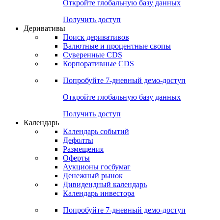
Откройте глобальную базу данных
Получить доступ
Деривативы
Поиск деривативов
Валютные и процентные свопы
Суверенные CDS
Корпоративные CDS
Попробуйте
7-дневный
демо-доступ
Откройте глобальную базу данных
Получить доступ
Календарь
Календарь событий
Дефолты
Размещения
Оферты
Аукционы госбумаг
Денежный рынок
Дивидендный календарь
Календарь инвестора
Попробуйте
7-дневный
демо-доступ