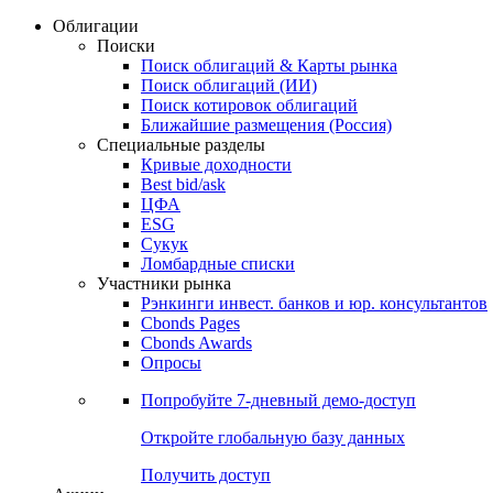
Облигации
Поиски
Поиск облигаций & Карты рынка
Поиск облигаций (ИИ)
Поиск котировок облигаций
Ближайшие размещения (Россия)
Специальные разделы
Кривые доходности
Best bid/ask
ЦФА
ESG
Сукук
Ломбардные списки
Участники рынка
Рэнкинги инвест. банков и юр. консультантов
Cbonds Pages
Cbonds Awards
Опросы
Попробуйте
7-дневный
демо-доступ
Откройте глобальную базу данных
Получить доступ