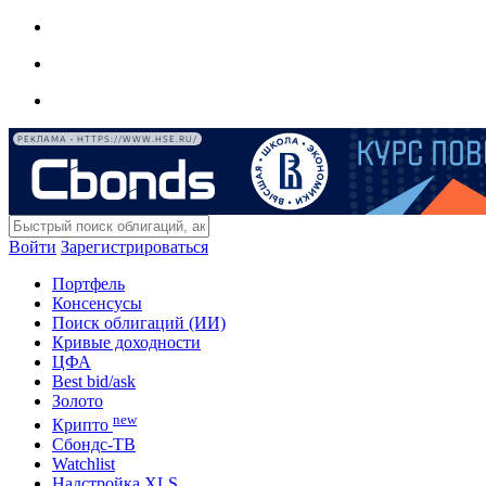
РЕКЛАМА • HTTPS://WWW.HSE.RU/
Войти
Зарегистрироваться
Портфель
Консенсусы
Поиск облигаций (ИИ)
Кривые доходности
ЦФА
Best bid/ask
Золото
new
Крипто
Сбондс-ТВ
Watchlist
Надстройка XLS