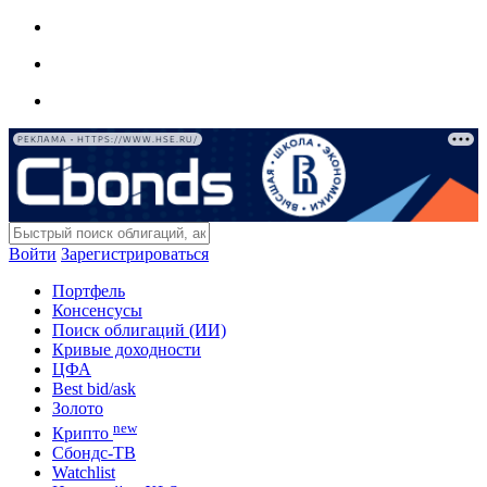
РЕКЛАМА • HTTPS://WWW.HSE.RU/
Войти
Зарегистрироваться
Портфель
Консенсусы
Поиск облигаций (ИИ)
Кривые доходности
ЦФА
Best bid/ask
Золото
new
Крипто
Сбондс-ТВ
Watchlist