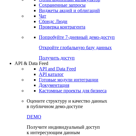
Сохраненные запросы
Виджеты акций и облигаций
Чат
Сбондс Люди
Проверка контрагента
Попробуйте
7-дневный
демо-доступ
Откройте глобальную базу данных
Получить доступ
API & Data Feed
API and Data Feed
API каталог
Готовые модули интеграции
Документация
Кастомные проекты для бизнеса
Оцените структуру и качество данных
в публичном демо-доступе
DEMO
Получите индивидуальный доступ
к интересующим данным