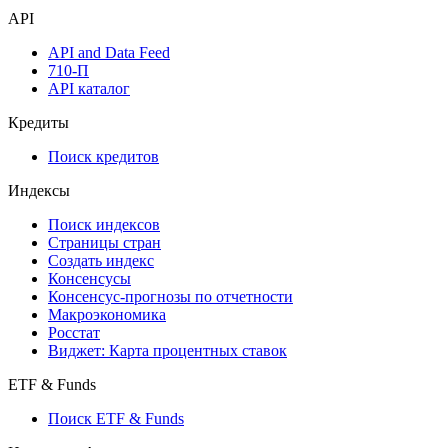
API
API and Data Feed
710-П
API каталог
Кредиты
Поиск кредитов
Индексы
Поиск индексов
Страницы стран
Создать индекс
Консенсусы
Консенсус-прогнозы по отчетности
Макроэкономика
Росстат
Виджет: Карта процентных ставок
ETF & Funds
Поиск ETF & Funds