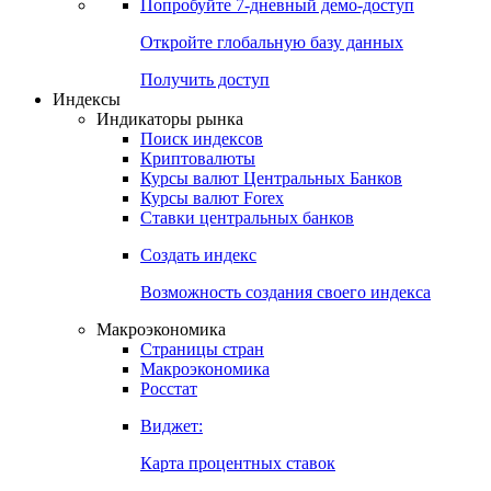
Попробуйте
7-дневный
демо-доступ
Откройте глобальную базу данных
Получить доступ
Индексы
Индикаторы рынка
Поиск индексов
Криптовалюты
Курсы валют Центральных Банков
Курсы валют Forex
Ставки центральных банков
Создать индекс
Возможность создания своего индекса
Макроэкономика
Страницы стран
Макроэкономика
Росстат
Виджет:
Карта процентных ставок