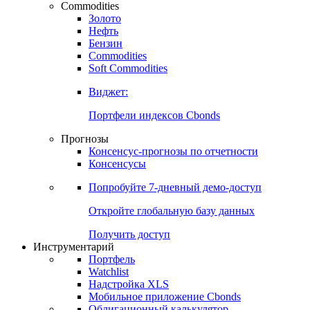
Commodities
Золото
Нефть
Бензин
Commodities
Soft Commodities
Виджет:
Портфели индексов Cbonds
Прогнозы
Консенсус-прогнозы по отчетности
Консенсусы
Попробуйте
7-дневный
демо-доступ
Откройте глобальную базу данных
Получить доступ
Инструментарий
Портфель
Watchlist
Надстройка XLS
Мобильное приложение Cbonds
Облигационный калькулятор