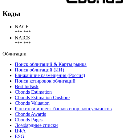
Коды
NACE
*** ***
NAICS
*** ***
Облигации
Поиск облигаций & Карты рынка
Поиск облигаций (ИИ)
Ближайшие размещения (Россия)
Поиск котировок облигаций
Best bid/ask
Cbonds Estimation
Cbonds Estimation Onshore
Cbonds Valuation
Рэнкинги инвест. банков и юр. консультантов
Cbonds Awards
Cbonds Pages
Ломбардные списки
ЦФА
ESG