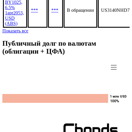
BY1025,
6.5%
***
***
В обращении
US3140NHD70
1apr2053,
USD
(ABS)
Показать все
Публичный долг по валютам
(облигации + ЦФА)
1 млн USD
1 млн USD
100%
100%