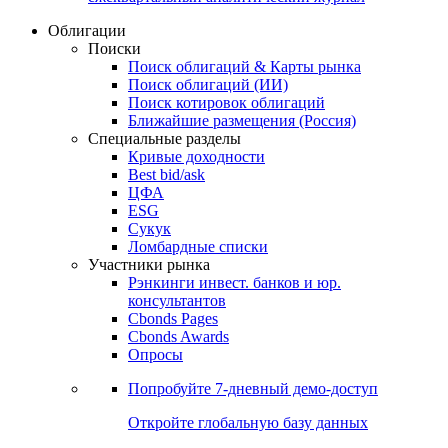
Облигации
Поиски
Поиск облигаций & Карты рынка
Поиск облигаций (ИИ)
Поиск котировок облигаций
Ближайшие размещения (Россия)
Специальные разделы
Кривые доходности
Best bid/ask
ЦФА
ESG
Сукук
Ломбардные списки
Участники рынка
Рэнкинги инвест. банков и юр.
консультантов
Cbonds Pages
Cbonds Awards
Опросы
Попробуйте
7-дневный
демо-доступ
Откройте глобальную базу данных