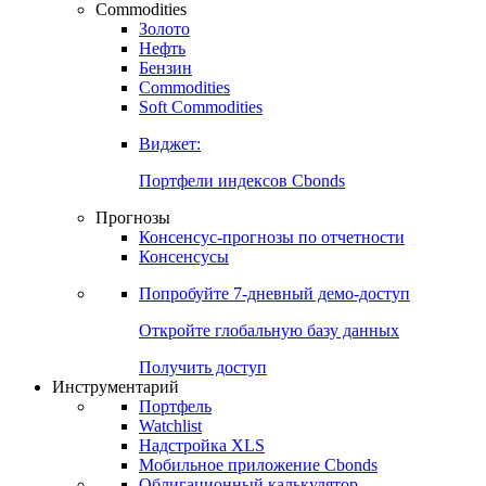
Commodities
Золото
Нефть
Бензин
Commodities
Soft Commodities
Виджет:
Портфели индексов Cbonds
Прогнозы
Консенсус-прогнозы по отчетности
Консенсусы
Попробуйте
7-дневный
демо-доступ
Откройте глобальную базу данных
Получить доступ
Инструментарий
Портфель
Watchlist
Надстройка XLS
Мобильное приложение Cbonds
Облигационный калькулятор