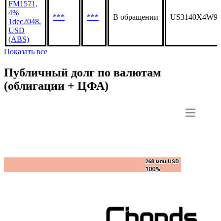
FM1571,
4%
***
***
В обращении
US3140X4W93
1dec2048,
USD
(ABS)
Показать все
Публичный долг по валютам
(облигации + ЦФА)
268 млн USD
268 млн USD
100%
100%