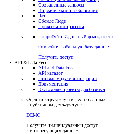
Сохраненные запросы
Виджеты акций и облигаций
Чат
Сбондс Люди
Проверка контрагента
Попробуйте
7-дневный
демо-доступ
Откройте глобальную базу данных
Получить доступ
API & Data Feed
API and Data Feed
API каталог
Готовые модули интеграции
Документация
Кастомные проекты для бизнеса
Оцените структуру и качество данных
в публичном демо-доступе
DEMO
Получите индивидуальный доступ
к интересующим данным