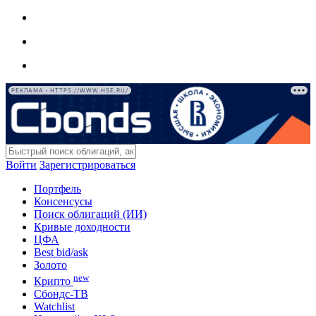
РЕКЛАМА • HTTPS://WWW.HSE.RU/
Войти
Зарегистрироваться
Портфель
Консенсусы
Поиск облигаций (ИИ)
Кривые доходности
ЦФА
Best bid/ask
Золото
new
Крипто
Сбондс-ТВ
Watchlist