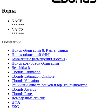
Коды
NACE
*** ***
NAICS
*** ***
Облигации
Поиск облигаций & Карты рынка
Поиск облигаций (ИИ)
Ближайшие размещения (Россия)
Поиск котировок облигаций
Best bid/ask
Cbonds Estimation
Cbonds Estimation Onshore
Cbonds Valuation
Рэнкинги инвест. банков и юр. консультантов
Cbonds Awards
Cbonds Pages
Ломбардные списки
ЦФА
ESG