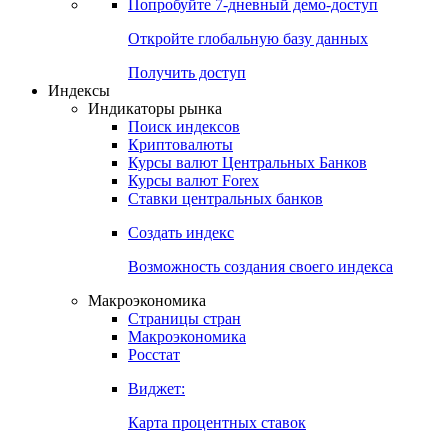
Попробуйте
7-дневный
демо-доступ
Откройте глобальную базу данных
Получить доступ
Индексы
Индикаторы рынка
Поиск индексов
Криптовалюты
Курсы валют Центральных Банков
Курсы валют Forex
Ставки центральных банков
Создать индекс
Возможность создания своего индекса
Макроэкономика
Страницы стран
Макроэкономика
Росстат
Виджет:
Карта процентных ставок