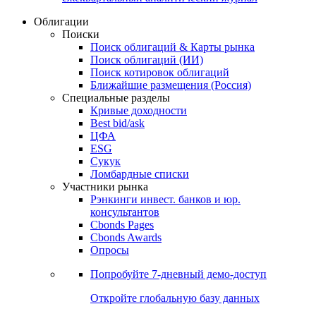
Облигации
Поиски
Поиск облигаций & Карты рынка
Поиск облигаций (ИИ)
Поиск котировок облигаций
Ближайшие размещения (Россия)
Специальные разделы
Кривые доходности
Best bid/ask
ЦФА
ESG
Сукук
Ломбардные списки
Участники рынка
Рэнкинги инвест. банков и юр.
консультантов
Cbonds Pages
Cbonds Awards
Опросы
Попробуйте
7-дневный
демо-доступ
Откройте глобальную базу данных