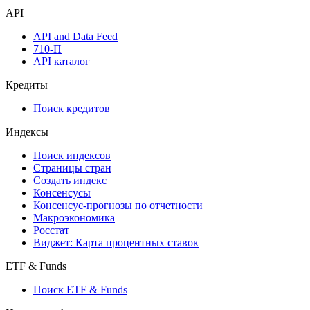
API
API and Data Feed
710-П
API каталог
Кредиты
Поиск кредитов
Индексы
Поиск индексов
Страницы стран
Создать индекс
Консенсусы
Консенсус-прогнозы по отчетности
Макроэкономика
Росстат
Виджет: Карта процентных ставок
ETF & Funds
Поиск ETF & Funds