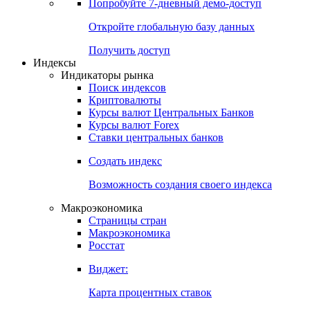
Попробуйте
7-дневный
демо-доступ
Откройте глобальную базу данных
Получить доступ
Индексы
Индикаторы рынка
Поиск индексов
Криптовалюты
Курсы валют Центральных Банков
Курсы валют Forex
Ставки центральных банков
Создать индекс
Возможность создания своего индекса
Макроэкономика
Страницы стран
Макроэкономика
Росстат
Виджет:
Карта процентных ставок