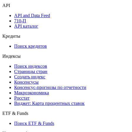
API
API and Data Feed
710-П
API каталог
Кредиты
Поиск кредитов
Индексы
Поиск индексов
Страницы стран
Создать индекс
Консенсусы
Консенсус-прогнозы по отчетности
Макроэкономика
Росстат
Виджет: Карта процентных ставок
ETF & Funds
Поиск ETF & Funds