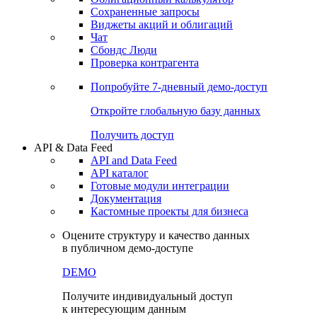
Сохраненные запросы
Виджеты акций и облигаций
Чат
Сбондс Люди
Проверка контрагента
Попробуйте
7-дневный
демо-доступ
Откройте глобальную базу данных
Получить доступ
API & Data Feed
API and Data Feed
API каталог
Готовые модули интеграции
Документация
Кастомные проекты для бизнеса
Оцените структуру и качество данных
в публичном демо-доступе
DEMO
Получите индивидуальный доступ
к интересующим данным