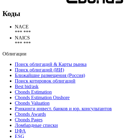
Коды
NACE
*** ***
NAICS
*** ***
Облигации
Поиск облигаций & Карты рынка
Поиск облигаций (ИИ)
Ближайшие размещения (Россия)
Поиск котировок облигаций
Best bid/ask
Cbonds Estimation
Cbonds Estimation Onshore
Cbonds Valuation
Рэнкинги инвест. банков и юр. консультантов
Cbonds Awards
Cbonds Pages
Ломбардные списки
ЦФА
ESG