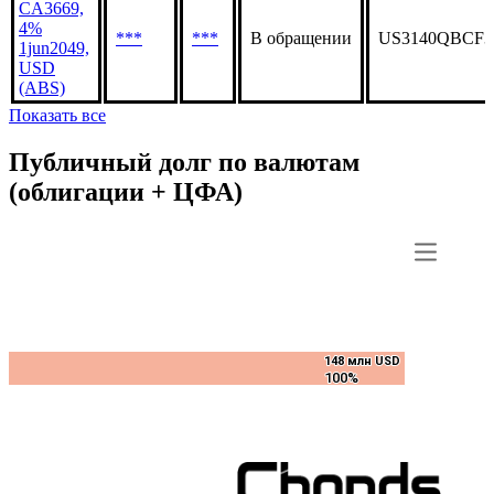
CA3669,
4%
***
***
В обращении
US3140QBCF3
1jun2049,
USD
(ABS)
Показать все
Публичный долг по валютам
(облигации + ЦФА)
148 млн USD
148 млн USD
100%
100%