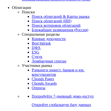
Облигации
Поиски
Поиск облигаций & Карты рынка
Поиск облигаций (ИИ)
Поиск котировок облигаций
Ближайшие размещения (Россия)
Специальные разделы
Кривые доходности
Best bid/ask
ЦФА
ESG
Сукук
Ломбардные списки
Участники рынка
Рэнкинги инвест. банков и юр.
консультантов
Cbonds Pages
Cbonds Awards
Опросы
Попробуйте
7-дневный
демо-доступ
Откройте глобальную базу данных