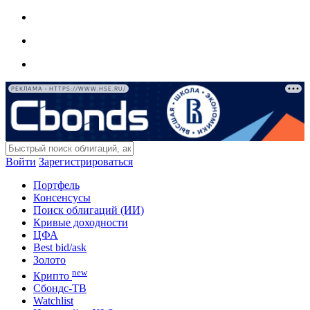
РЕКЛАМА • HTTPS://WWW.HSE.RU/
Войти
Зарегистрироваться
Портфель
Консенсусы
Поиск облигаций (ИИ)
Кривые доходности
ЦФА
Best bid/ask
Золото
new
Крипто
Сбондс-ТВ
Watchlist