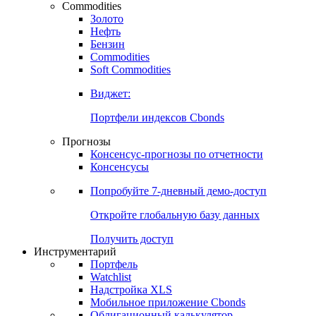
Commodities
Золото
Нефть
Бензин
Commodities
Soft Commodities
Виджет:
Портфели индексов Cbonds
Прогнозы
Консенсус-прогнозы по отчетности
Консенсусы
Попробуйте
7-дневный
демо-доступ
Откройте глобальную базу данных
Получить доступ
Инструментарий
Портфель
Watchlist
Надстройка XLS
Мобильное приложение Cbonds
Облигационный калькулятор