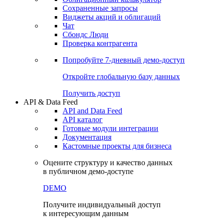
Сохраненные запросы
Виджеты акций и облигаций
Чат
Сбондс Люди
Проверка контрагента
Попробуйте
7-дневный
демо-доступ
Откройте глобальную базу данных
Получить доступ
API & Data Feed
API and Data Feed
API каталог
Готовые модули интеграции
Документация
Кастомные проекты для бизнеса
Оцените структуру и качество данных
в публичном демо-доступе
DEMO
Получите индивидуальный доступ
к интересующим данным