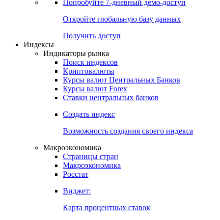
Попробуйте
7-дневный
демо-доступ
Откройте глобальную базу данных
Получить доступ
Индексы
Индикаторы рынка
Поиск индексов
Криптовалюты
Курсы валют Центральных Банков
Курсы валют Forex
Ставки центральных банков
Создать индекс
Возможность создания своего индекса
Макроэкономика
Страницы стран
Макроэкономика
Росстат
Виджет:
Карта процентных ставок