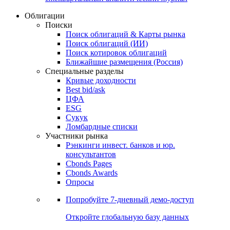
Облигации
Поиски
Поиск облигаций & Карты рынка
Поиск облигаций (ИИ)
Поиск котировок облигаций
Ближайшие размещения (Россия)
Специальные разделы
Кривые доходности
Best bid/ask
ЦФА
ESG
Сукук
Ломбардные списки
Участники рынка
Рэнкинги инвест. банков и юр.
консультантов
Cbonds Pages
Cbonds Awards
Опросы
Попробуйте
7-дневный
демо-доступ
Откройте глобальную базу данных