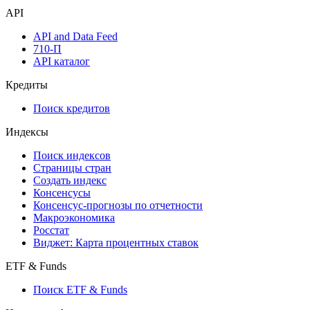
API
API and Data Feed
710-П
API каталог
Кредиты
Поиск кредитов
Индексы
Поиск индексов
Страницы стран
Создать индекс
Консенсусы
Консенсус-прогнозы по отчетности
Макроэкономика
Росстат
Виджет: Карта процентных ставок
ETF & Funds
Поиск ETF & Funds