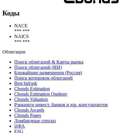
Коды
NACE
*** ***
NAICS
*** ***
Облигации
Поиск облигаций & Карты рынка
Поиск облигаций (ИИ)
Ближайшие размещения (Россия)
Поиск котировок облигаций
Best bid/ask
Cbonds Estimation
Cbonds Estimation Onshore
Cbonds Valuation
Рэнкинги инвест. банков и юр. консультантов
Cbonds Awards
Cbonds Pages
Ломбардные списки
ЦФА
ESG