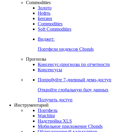
Commodities
Золото
Нефть
Бензин
Commodities
Soft Commodities
Виджет:
Портфели индексов Cbonds
Прогнозы
Консенсус-прогнозы по отчетности
Консенсусы
Попробуйте
7-дневный
демо-доступ
Откройте глобальную базу данных
Получить доступ
Инструментарий
Портфель
Watchlist
Надстройка XLS
Мобильное приложение Cbonds
Облигационный калькулятор