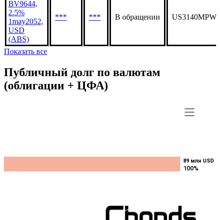
BV9644,
2.5%
***
***
В обращении
US3140MPWE
1may2052,
USD
(ABS)
Показать все
Публичный долг по валютам
(облигации + ЦФА)
89 млн USD
89 млн USD
100%
100%