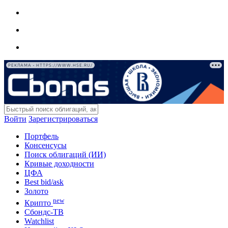
РЕКЛАМА • HTTPS://WWW.HSE.RU/
Войти
Зарегистрироваться
Портфель
Консенсусы
Поиск облигаций (ИИ)
Кривые доходности
ЦФА
Best bid/ask
Золото
new
Крипто
Сбондс-ТВ
Watchlist