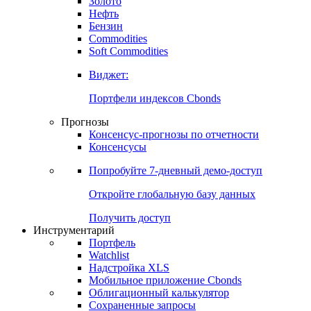
Золото
Нефть
Бензин
Commodities
Soft Commodities
Виджет:
Портфели индексов Cbonds
Прогнозы
Консенсус-прогнозы по отчетности
Консенсусы
Попробуйте
7-дневный
демо-доступ
Откройте глобальную базу данных
Получить доступ
Инструментарий
Портфель
Watchlist
Надстройка XLS
Мобильное приложение Cbonds
Облигационный калькулятор
Сохраненные запросы