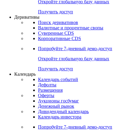
Откройте глобальную базу данных
Получить доступ
Деривативы
Поиск деривативов
Валютные и процентные свопы
Суверенные CDS
Корпоративные CDS
Попробуйте
7-дневный
демо-доступ
Откройте глобальную базу данных
Получить доступ
Календарь
Календарь событий
Дефолты
Размещения
Оферты
Аукционы госбумаг
Денежный рынок
Дивидендный календарь
Календарь инвестора
Попробуйте
7-дневный
демо-доступ