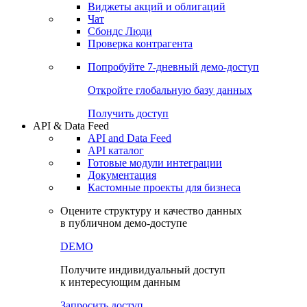
Виджеты акций и облигаций
Чат
Сбондс Люди
Проверка контрагента
Попробуйте
7-дневный
демо-доступ
Откройте глобальную базу данных
Получить доступ
API & Data Feed
API and Data Feed
API каталог
Готовые модули интеграции
Документация
Кастомные проекты для бизнеса
Оцените структуру и качество данных
в публичном демо-доступе
DEMO
Получите индивидуальный доступ
к интересующим данным
Запросить доступ