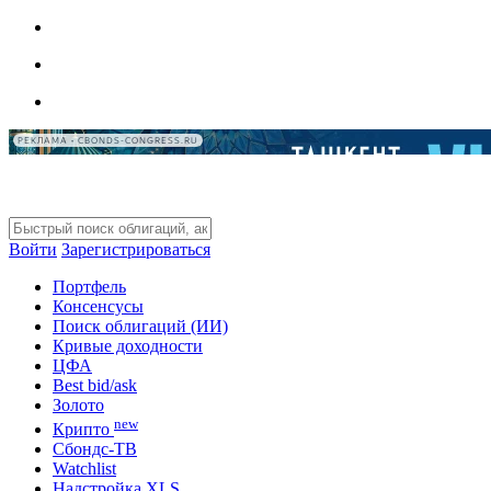
РЕКЛАМА • CBONDS-CONGRESS.RU
Войти
Зарегистрироваться
Портфель
Консенсусы
Поиск облигаций (ИИ)
Кривые доходности
ЦФА
Best bid/ask
Золото
new
Крипто
Сбондс-ТВ
Watchlist
Надстройка XLS