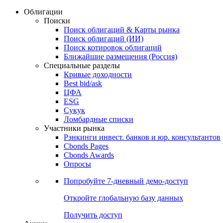
Облигации
Поиски
Поиск облигаций & Карты рынка
Поиск облигаций (ИИ)
Поиск котировок облигаций
Ближайшие размещения (Россия)
Специальные разделы
Кривые доходности
Best bid/ask
ЦФА
ESG
Сукук
Ломбардные списки
Участники рынка
Рэнкинги инвест. банков и юр. консультантов
Cbonds Pages
Cbonds Awards
Опросы
Попробуйте
7-дневный
демо-доступ
Откройте глобальную базу данных
Получить доступ