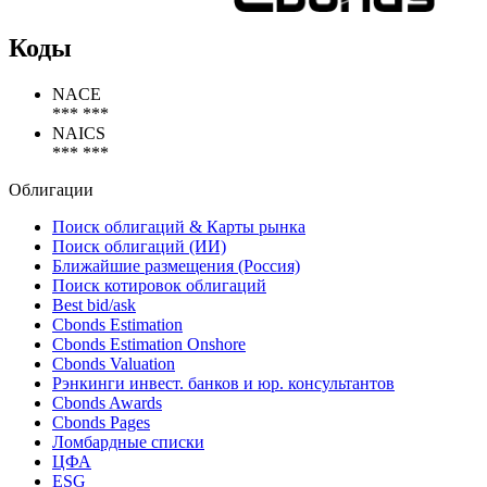
Коды
NACE
*** ***
NAICS
*** ***
Облигации
Поиск облигаций & Карты рынка
Поиск облигаций (ИИ)
Ближайшие размещения (Россия)
Поиск котировок облигаций
Best bid/ask
Cbonds Estimation
Cbonds Estimation Onshore
Cbonds Valuation
Рэнкинги инвест. банков и юр. консультантов
Cbonds Awards
Cbonds Pages
Ломбардные списки
ЦФА
ESG