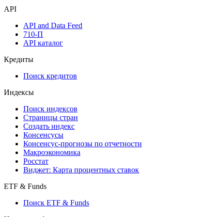
API
API and Data Feed
710-П
API каталог
Кредиты
Поиск кредитов
Индексы
Поиск индексов
Страницы стран
Создать индекс
Консенсусы
Консенсус-прогнозы по отчетности
Макроэкономика
Росстат
Виджет: Карта процентных ставок
ETF & Funds
Поиск ETF & Funds