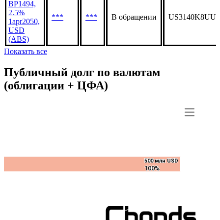
BP1494,
2.5%
***
***
В обращении
US3140K8UU3
1apr2050,
USD
(ABS)
Показать все
Публичный долг по валютам
(облигации + ЦФА)
500 млн USD
500 млн USD
100%
100%