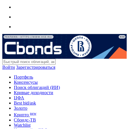
РЕКЛАМА • HTTPS://WWW.HSE.RU/
Войти
Зарегистрироваться
Портфель
Консенсусы
Поиск облигаций (ИИ)
Кривые доходности
ЦФА
Best bid/ask
Золото
new
Крипто
Сбондс-ТВ
Watchlist