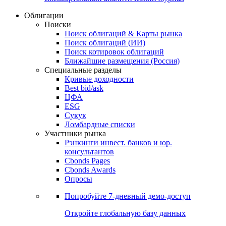
Облигации
Поиски
Поиск облигаций & Карты рынка
Поиск облигаций (ИИ)
Поиск котировок облигаций
Ближайшие размещения (Россия)
Специальные разделы
Кривые доходности
Best bid/ask
ЦФА
ESG
Сукук
Ломбардные списки
Участники рынка
Рэнкинги инвест. банков и юр.
консультантов
Cbonds Pages
Cbonds Awards
Опросы
Попробуйте
7-дневный
демо-доступ
Откройте глобальную базу данных