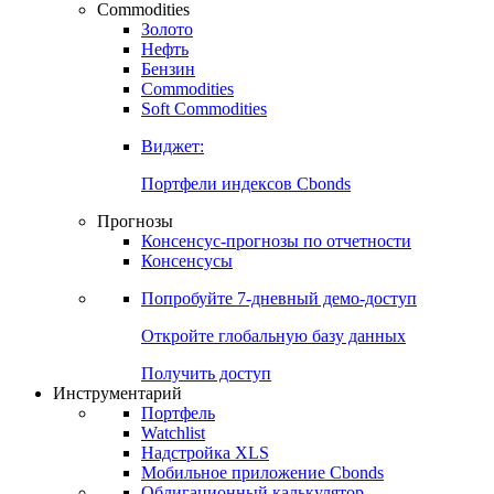
Commodities
Золото
Нефть
Бензин
Commodities
Soft Commodities
Виджет:
Портфели индексов Cbonds
Прогнозы
Консенсус-прогнозы по отчетности
Консенсусы
Попробуйте
7-дневный
демо-доступ
Откройте глобальную базу данных
Получить доступ
Инструментарий
Портфель
Watchlist
Надстройка XLS
Мобильное приложение Cbonds
Облигационный калькулятор