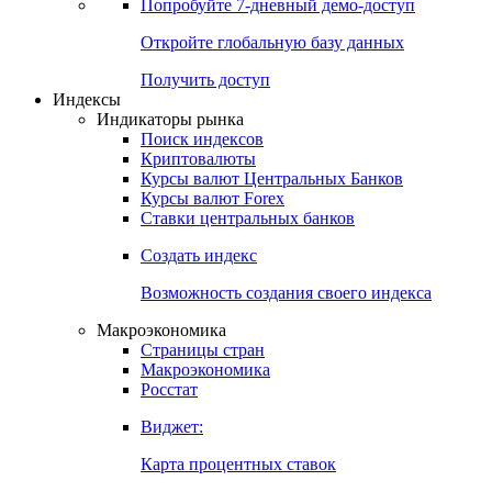
Попробуйте
7-дневный
демо-доступ
Откройте глобальную базу данных
Получить доступ
Индексы
Индикаторы рынка
Поиск индексов
Криптовалюты
Курсы валют Центральных Банков
Курсы валют Forex
Ставки центральных банков
Создать индекс
Возможность создания своего индекса
Макроэкономика
Страницы стран
Макроэкономика
Росстат
Виджет:
Карта процентных ставок