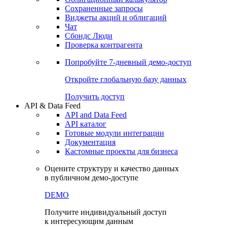
Сохраненные запросы
Виджеты акций и облигаций
Чат
Сбондс Люди
Проверка контрагента
Попробуйте
7-дневный
демо-доступ
Откройте глобальную базу данных
Получить доступ
API & Data Feed
API and Data Feed
API каталог
Готовые модули интеграции
Документация
Кастомные проекты для бизнеса
Оцените структуру и качество данных
в публичном демо-доступе
DEMO
Получите индивидуальный доступ
к интересующим данным