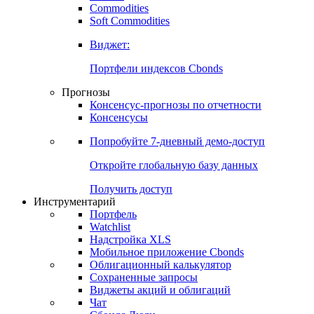
Commodities
Soft Commodities
Виджет:
Портфели индексов Cbonds
Прогнозы
Консенсус-прогнозы по отчетности
Консенсусы
Попробуйте
7-дневный
демо-доступ
Откройте глобальную базу данных
Получить доступ
Инструментарий
Портфель
Watchlist
Надстройка XLS
Мобильное приложение Cbonds
Облигационный калькулятор
Сохраненные запросы
Виджеты акций и облигаций
Чат