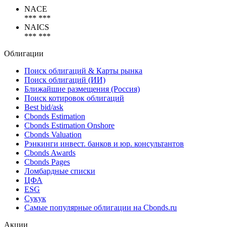
NACE
*** ***
NAICS
*** ***
Облигации
Поиск облигаций & Карты рынка
Поиск облигаций (ИИ)
Ближайшие размещения (Россия)
Поиск котировок облигаций
Best bid/ask
Cbonds Estimation
Cbonds Estimation Onshore
Cbonds Valuation
Рэнкинги инвест. банков и юр. консультантов
Cbonds Awards
Cbonds Pages
Ломбардные списки
ЦФА
ESG
Сукук
Самые популярные облигации на Cbonds.ru
Акции