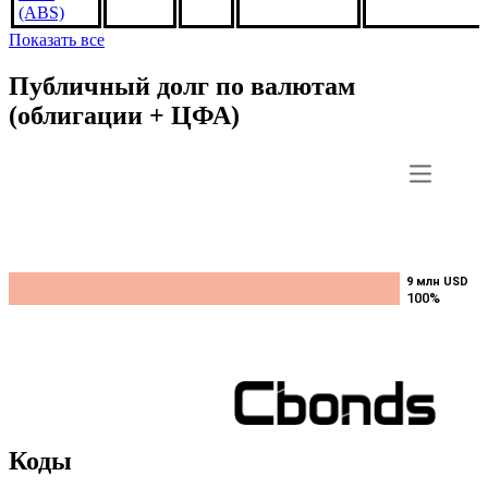
(ABS)
Показать все
Публичный долг по валютам
(облигации + ЦФА)
9 млн USD
9 млн USD
100%
100%
Коды