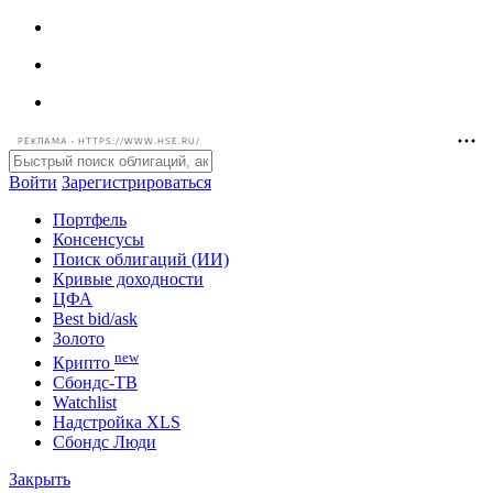
РЕКЛАМА • HTTPS://WWW.HSE.RU/
Войти
Зарегистрироваться
Портфель
Консенсусы
Поиск облигаций (ИИ)
Кривые доходности
ЦФА
Best bid/ask
Золото
new
Крипто
Сбондс-ТВ
Watchlist
Надстройка XLS
Сбондс Люди
Закрыть