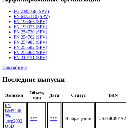
FG ZN5058 (SPV)
FN MA2110 (SPV)
FN 190363 (SPV)
FN 190375 (SPV)
FN 254720 (SPV)
FN 254762 (SPV)
FN 254985 (SPV)
FN 255582 (SPV)
FN 256064 (SPV)
FN 310151 (SPV)
Показать все
Последние выпуски
Объем,
Эмиссия
Дата
Статус
ISIN
млн
FN
BM5236,
3%
***
***
В обращении
US3140J9ZA2
1sep2032,
USD