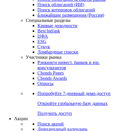
Поиск облигаций (ИИ)
Поиск котировок облигаций
Ближайшие размещения (Россия)
Специальные разделы
Кривые доходности
Best bid/ask
ЦФА
ESG
Сукук
Ломбардные списки
Участники рынка
Рэнкинги инвест. банков и юр.
консультантов
Cbonds Pages
Cbonds Awards
Опросы
Попробуйте
7-дневный
демо-доступ
Откройте глобальную базу данных
Получить доступ
Акции
Поиск акций
Дивидендный календарь