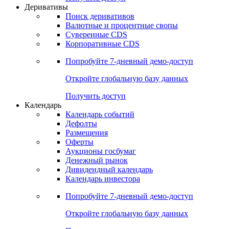
Деривативы
Поиск деривативов
Валютные и процентные свопы
Суверенные CDS
Корпоративные CDS
Попробуйте
7-дневный
демо-доступ
Откройте глобальную базу данных
Получить доступ
Календарь
Календарь событий
Дефолты
Размещения
Оферты
Аукционы госбумаг
Денежный рынок
Дивидендный календарь
Календарь инвестора
Попробуйте
7-дневный
демо-доступ
Откройте глобальную базу данных