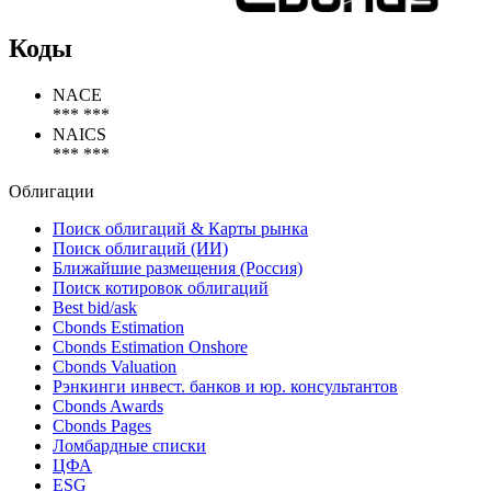
Коды
NACE
*** ***
NAICS
*** ***
Облигации
Поиск облигаций & Карты рынка
Поиск облигаций (ИИ)
Ближайшие размещения (Россия)
Поиск котировок облигаций
Best bid/ask
Cbonds Estimation
Cbonds Estimation Onshore
Cbonds Valuation
Рэнкинги инвест. банков и юр. консультантов
Cbonds Awards
Cbonds Pages
Ломбардные списки
ЦФА
ESG