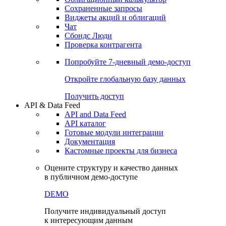
Сохраненные запросы
Виджеты акций и облигаций
Чат
Сбондс Люди
Проверка контрагента
Попробуйте
7-дневный
демо-доступ
Откройте глобальную базу данных
Получить доступ
API & Data Feed
API and Data Feed
API каталог
Готовые модули интеграции
Документация
Кастомные проекты для бизнеса
Оцените структуру и качество данных
в публичном демо-доступе
DEMO
Получите индивидуальный доступ
к интересующим данным