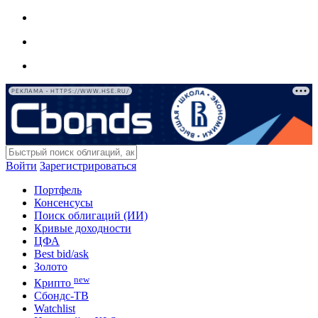
РЕКЛАМА • HTTPS://WWW.HSE.RU/
Войти
Зарегистрироваться
Портфель
Консенсусы
Поиск облигаций (ИИ)
Кривые доходности
ЦФА
Best bid/ask
Золото
new
Крипто
Сбондс-ТВ
Watchlist