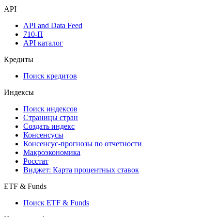
API
API and Data Feed
710-П
API каталог
Кредиты
Поиск кредитов
Индексы
Поиск индексов
Страницы стран
Создать индекс
Консенсусы
Консенсус-прогнозы по отчетности
Макроэкономика
Росстат
Виджет: Карта процентных ставок
ETF & Funds
Поиск ETF & Funds