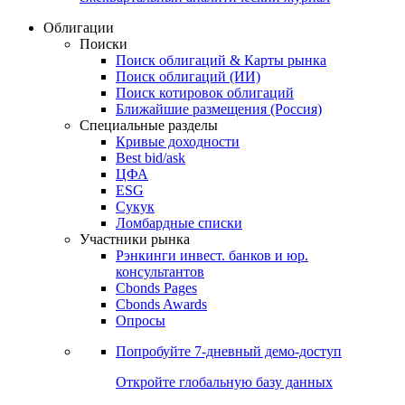
Облигации
Поиски
Поиск облигаций & Карты рынка
Поиск облигаций (ИИ)
Поиск котировок облигаций
Ближайшие размещения (Россия)
Специальные разделы
Кривые доходности
Best bid/ask
ЦФА
ESG
Сукук
Ломбардные списки
Участники рынка
Рэнкинги инвест. банков и юр.
консультантов
Cbonds Pages
Cbonds Awards
Опросы
Попробуйте
7-дневный
демо-доступ
Откройте глобальную базу данных