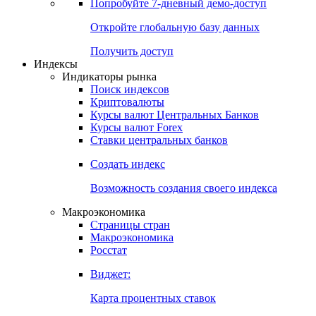
Попробуйте
7-дневный
демо-доступ
Откройте глобальную базу данных
Получить доступ
Индексы
Индикаторы рынка
Поиск индексов
Криптовалюты
Курсы валют Центральных Банков
Курсы валют Forex
Ставки центральных банков
Создать индекс
Возможность создания своего индекса
Макроэкономика
Страницы стран
Макроэкономика
Росстат
Виджет:
Карта процентных ставок