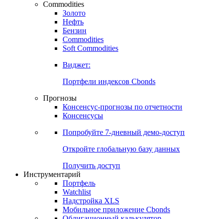
Commodities
Золото
Нефть
Бензин
Commodities
Soft Commodities
Виджет:
Портфели индексов Cbonds
Прогнозы
Консенсус-прогнозы по отчетности
Консенсусы
Попробуйте
7-дневный
демо-доступ
Откройте глобальную базу данных
Получить доступ
Инструментарий
Портфель
Watchlist
Надстройка XLS
Мобильное приложение Cbonds
Облигационный калькулятор