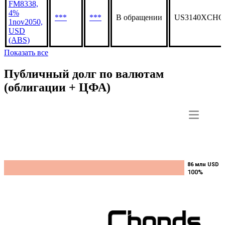
FM8338,
4%
***
***
В обращении
US3140XCHQ
1nov2050,
USD
(ABS)
Показать все
Публичный долг по валютам
(облигации + ЦФА)
86 млн USD
86 млн USD
100%
100%