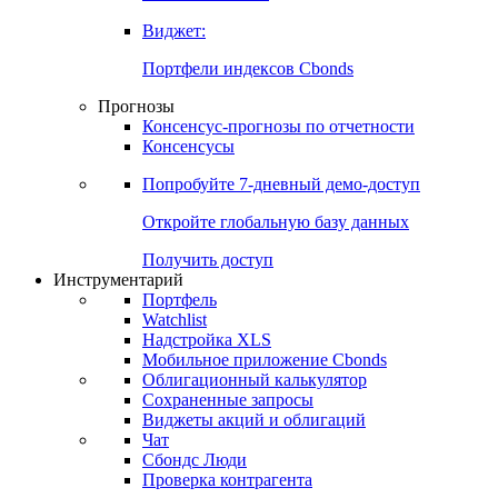
Виджет:
Портфели индексов Cbonds
Прогнозы
Консенсус-прогнозы по отчетности
Консенсусы
Попробуйте
7-дневный
демо-доступ
Откройте глобальную базу данных
Получить доступ
Инструментарий
Портфель
Watchlist
Надстройка XLS
Мобильное приложение Cbonds
Облигационный калькулятор
Сохраненные запросы
Виджеты акций и облигаций
Чат
Сбондс Люди
Проверка контрагента