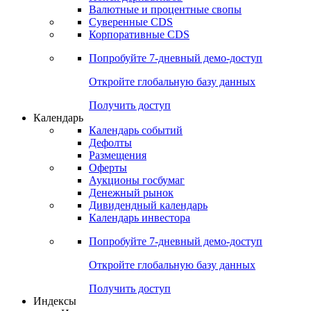
Валютные и процентные свопы
Суверенные CDS
Корпоративные CDS
Попробуйте
7-дневный
демо-доступ
Откройте глобальную базу данных
Получить доступ
Календарь
Календарь событий
Дефолты
Размещения
Оферты
Аукционы госбумаг
Денежный рынок
Дивидендный календарь
Календарь инвестора
Попробуйте
7-дневный
демо-доступ
Откройте глобальную базу данных
Получить доступ
Индексы