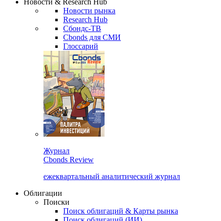
Новости & Research Hub
Новости рынка
Research Hub
Сбондс-ТВ
Cbonds для СМИ
Глоссарий
Журнал
Cbonds Review
ежеквартальный аналитический журнал
Облигации
Поиски
Поиск облигаций & Карты рынка
Поиск облигаций (ИИ)