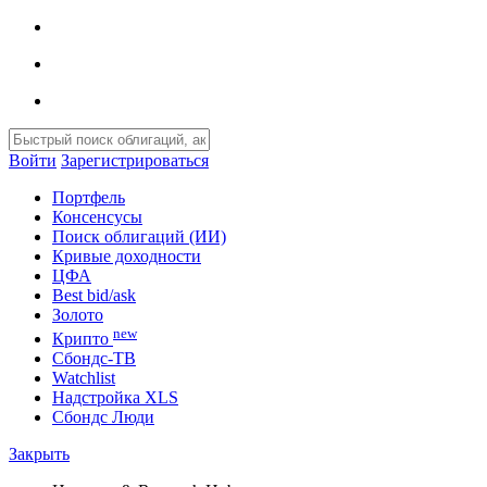
Войти
Зарегистрироваться
Портфель
Консенсусы
Поиск облигаций (ИИ)
Кривые доходности
ЦФА
Best bid/ask
Золото
new
Крипто
Сбондс-ТВ
Watchlist
Надстройка XLS
Сбондс Люди
Закрыть