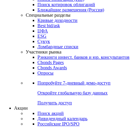
Поиск котировок облигаций
Ближайшие размещения (Россия)
Специальные разделы
Кривые доходности
Best bid/ask
ЦФА
ESG
Сукук
Ломбардные списки
Участники рынка
Рэнкинги инвест. банков и юр. консультантов
Cbonds Pages
Cbonds Awards
Опросы
Попробуйте
7-дневный
демо-доступ
Откройте глобальную базу данных
Получить доступ
Акции
Поиск акций
Дивидендный календарь
Российские IPO/SPO