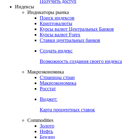
Попробуйте
7-дневный
демо-доступ
Откройте глобальную базу данных
Получить доступ
Индексы
Индикаторы рынка
Поиск индексов
Криптовалюты
Курсы валют Центральных Банков
Курсы валют Forex
Ставки центральных банков
Создать индекс
Возможность создания своего индекса
Макроэкономика
Страницы стран
Макроэкономика
Росстат
Виджет:
Карта процентных ставок