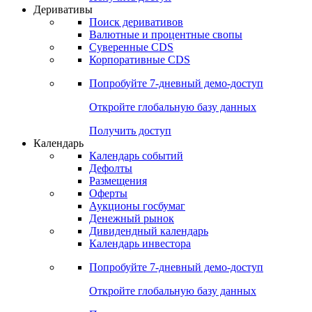
Откройте глобальную базу данных
Получить доступ
Деривативы
Поиск деривативов
Валютные и процентные свопы
Суверенные CDS
Корпоративные CDS
Попробуйте
7-дневный
демо-доступ
Откройте глобальную базу данных
Получить доступ
Календарь
Календарь событий
Дефолты
Размещения
Оферты
Аукционы госбумаг
Денежный рынок
Дивидендный календарь
Календарь инвестора