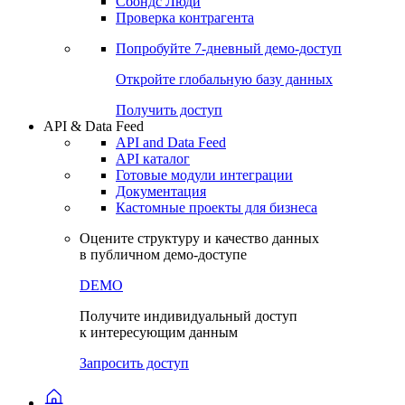
Сохраненные запросы
Виджеты акций и облигаций
Чат
Сбондс Люди
Проверка контрагента
Попробуйте
7-дневный
демо-доступ
Откройте глобальную базу данных
Получить доступ
API & Data Feed
API and Data Feed
API каталог
Готовые модули интеграции
Документация
Кастомные проекты для бизнеса
Оцените структуру и качество данных
в публичном демо-доступе
DEMO
Получите индивидуальный доступ
к интересующим данным