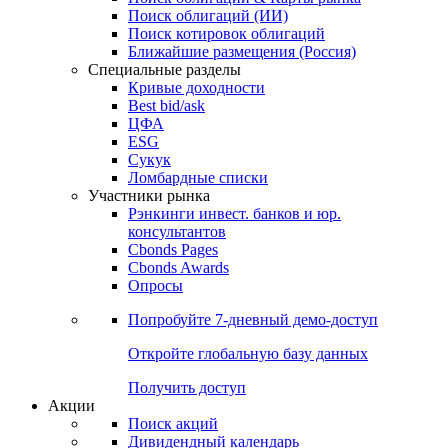
Облигации
Поиски
Поиск облигаций & Карты рынка
Поиск облигаций (ИИ)
Поиск котировок облигаций
Ближайшие размещения (Россия)
Специальные разделы
Кривые доходности
Best bid/ask
ЦФА
ESG
Сукук
Ломбардные списки
Участники рынка
Рэнкинги инвест. банков и юр.
консультантов
Cbonds Pages
Cbonds Awards
Опросы
Попробуйте
7-дневный
демо-доступ
Откройте глобальную базу данных