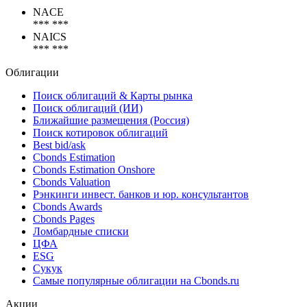
Коды
NACE
*** ***
NAICS
*** ***
Облигации
Поиск облигаций & Карты рынка
Поиск облигаций (ИИ)
Ближайшие размещения (Россия)
Поиск котировок облигаций
Best bid/ask
Cbonds Estimation
Cbonds Estimation Onshore
Cbonds Valuation
Рэнкинги инвест. банков и юр. консультантов
Cbonds Awards
Cbonds Pages
Ломбардные списки
ЦФА
ESG