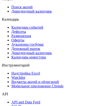
Сукук
Самые популярные облигации на Cbonds.ru
Акции
Поиск акций
Дивидендный календарь
Календарь
Календарь событий
Дефолты
Размещения
Оферты
Аукционы госбумаг
Денежный рынок
Дивидендный календарь
Календарь инвестора
Инструментарий
Надстройка Excel
Watchlist
Виджеты акций и облигаций
Мобильное приложение Cbonds