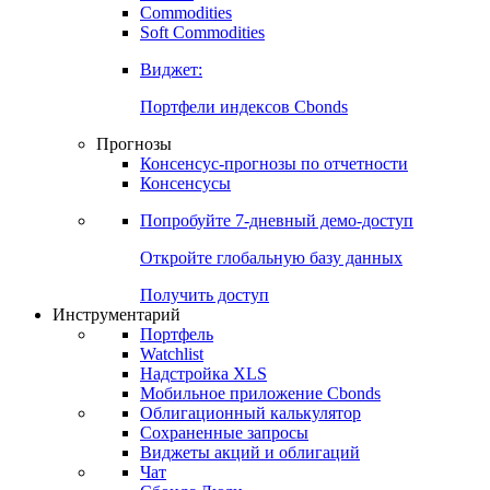
Commodities
Золото
Нефть
Бензин
Commodities
Soft Commodities
Виджет:
Портфели индексов Cbonds
Прогнозы
Консенсус-прогнозы по отчетности
Консенсусы
Попробуйте
7-дневный
демо-доступ
Откройте глобальную базу данных
Получить доступ
Инструментарий
Портфель
Watchlist
Надстройка XLS
Мобильное приложение Cbonds
Облигационный калькулятор