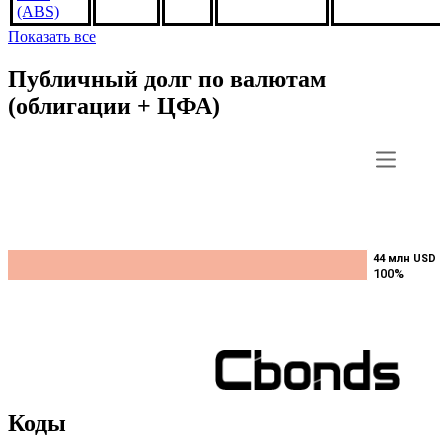
FM2412,
3.5%
***
***
В обращении
US3140X5VE0
1jan2035,
USD
(ABS)
Показать все
Публичный долг по валютам
(облигации + ЦФА)
44 млн USD
44 млн USD
100%
100%