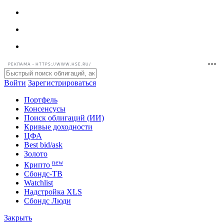
РЕКЛАМА • HTTPS://WWW.HSE.RU/
Войти
Зарегистрироваться
Портфель
Консенсусы
Поиск облигаций (ИИ)
Кривые доходности
ЦФА
Best bid/ask
Золото
new
Крипто
Сбондс-ТВ
Watchlist