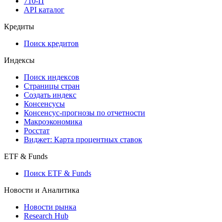
API
API and Data Feed
710-П
API каталог
Кредиты
Поиск кредитов
Индексы
Поиск индексов
Страницы стран
Создать индекс
Консенсусы
Консенсус-прогнозы по отчетности
Макроэкономика
Росстат
Виджет: Карта процентных ставок
ETF & Funds
Поиск ETF & Funds