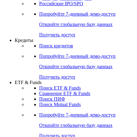
Получить доступ
Акции
Поиск акций
Дивидендный календарь
Российские IPO/SPO
Попробуйте
7-дневный
демо-доступ
Откройте глобальную базу данных
Получить доступ
Кредиты
Поиск кредитов
Попробуйте
7-дневный
демо-доступ
Откройте глобальную базу данных
Получить доступ
ETF & Funds
Поиск ETF & Funds
Сравнение ETF & Funds
Поиск ПИФ
Поиск Mutual Funds
Попробуйте
7-дневный
демо-доступ