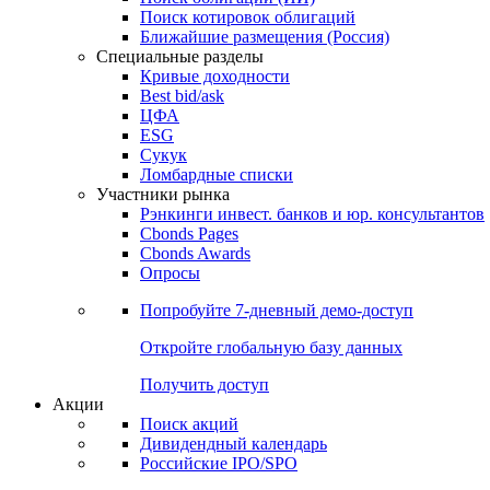
Поиск котировок облигаций
Ближайшие размещения (Россия)
Специальные разделы
Кривые доходности
Best bid/ask
ЦФА
ESG
Сукук
Ломбардные списки
Участники рынка
Рэнкинги инвест. банков и юр. консультантов
Cbonds Pages
Cbonds Awards
Опросы
Попробуйте
7-дневный
демо-доступ
Откройте глобальную базу данных
Получить доступ
Акции
Поиск акций
Дивидендный календарь
Российские IPO/SPO