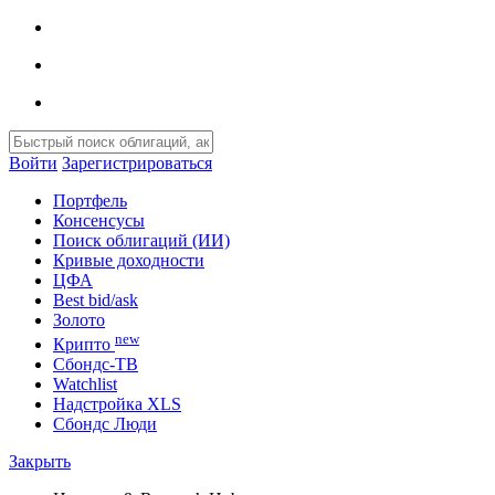
Войти
Зарегистрироваться
Портфель
Консенсусы
Поиск облигаций (ИИ)
Кривые доходности
ЦФА
Best bid/ask
Золото
new
Крипто
Сбондс-ТВ
Watchlist
Надстройка XLS
Сбондс Люди
Закрыть