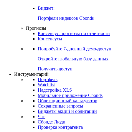
Виджет:
Портфели индексов Cbonds
Прогнозы
Консенсус-прогнозы по отчетности
Консенсусы
Попробуйте
7-дневный
демо-доступ
Откройте глобальную базу данных
Получить доступ
Инструментарий
Портфель
Watchlist
Надстройка XLS
Мобильное приложение Cbonds
Облигационный калькулятор
Сохраненные запросы
Виджеты акций и облигаций
Чат
Сбондс Люди
Проверка контрагента