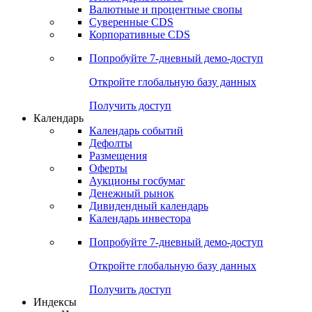
Валютные и процентные свопы
Суверенные CDS
Корпоративные CDS
Попробуйте
7-дневный
демо-доступ
Откройте глобальную базу данных
Получить доступ
Календарь
Календарь событий
Дефолты
Размещения
Оферты
Аукционы госбумаг
Денежный рынок
Дивидендный календарь
Календарь инвестора
Попробуйте
7-дневный
демо-доступ
Откройте глобальную базу данных
Получить доступ
Индексы