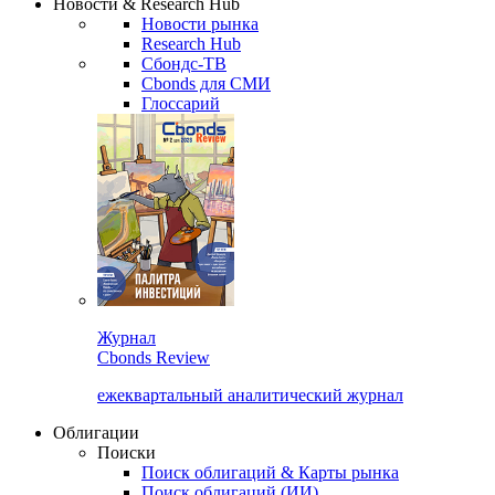
Новости & Research Hub
Новости рынка
Research Hub
Сбондс-ТВ
Cbonds для СМИ
Глоссарий
Журнал
Cbonds Review
ежеквартальный аналитический журнал
Облигации
Поиски
Поиск облигаций & Карты рынка
Поиск облигаций (ИИ)