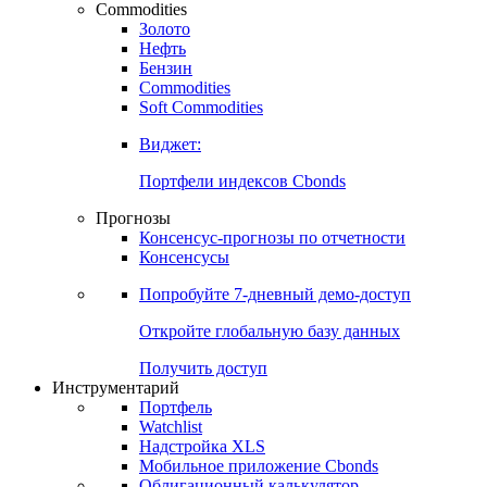
Commodities
Золото
Нефть
Бензин
Commodities
Soft Commodities
Виджет:
Портфели индексов Cbonds
Прогнозы
Консенсус-прогнозы по отчетности
Консенсусы
Попробуйте
7-дневный
демо-доступ
Откройте глобальную базу данных
Получить доступ
Инструментарий
Портфель
Watchlist
Надстройка XLS
Мобильное приложение Cbonds
Облигационный калькулятор