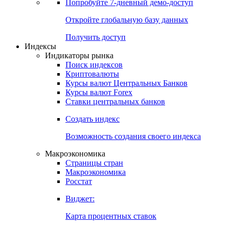
Попробуйте
7-дневный
демо-доступ
Откройте глобальную базу данных
Получить доступ
Индексы
Индикаторы рынка
Поиск индексов
Криптовалюты
Курсы валют Центральных Банков
Курсы валют Forex
Ставки центральных банков
Создать индекс
Возможность создания своего индекса
Макроэкономика
Страницы стран
Макроэкономика
Росстат
Виджет:
Карта процентных ставок