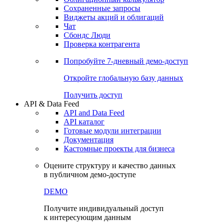
Сохраненные запросы
Виджеты акций и облигаций
Чат
Сбондс Люди
Проверка контрагента
Попробуйте
7-дневный
демо-доступ
Откройте глобальную базу данных
Получить доступ
API & Data Feed
API and Data Feed
API каталог
Готовые модули интеграции
Документация
Кастомные проекты для бизнеса
Оцените структуру и качество данных
в публичном демо-доступе
DEMO
Получите индивидуальный доступ
к интересующим данным