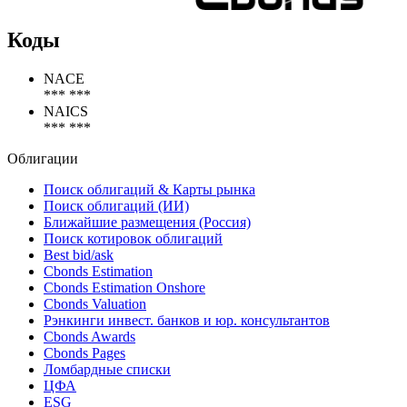
Коды
NACE
*** ***
NAICS
*** ***
Облигации
Поиск облигаций & Карты рынка
Поиск облигаций (ИИ)
Ближайшие размещения (Россия)
Поиск котировок облигаций
Best bid/ask
Cbonds Estimation
Cbonds Estimation Onshore
Cbonds Valuation
Рэнкинги инвест. банков и юр. консультантов
Cbonds Awards
Cbonds Pages
Ломбардные списки
ЦФА
ESG