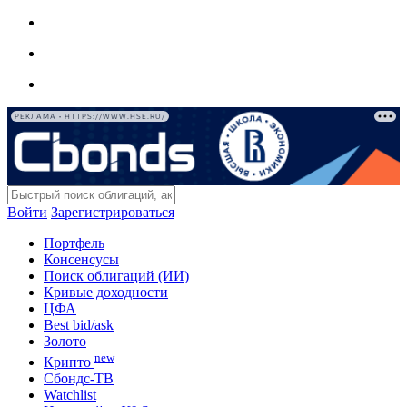
РЕКЛАМА • HTTPS://WWW.HSE.RU/
Войти
Зарегистрироваться
Портфель
Консенсусы
Поиск облигаций (ИИ)
Кривые доходности
ЦФА
Best bid/ask
Золото
new
Крипто
Сбондс-ТВ
Watchlist