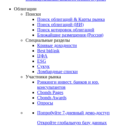
Облигации
Поиски
Поиск облигаций & Карты рынка
Поиск облигаций (ИИ)
Поиск котировок облигаций
Ближайшие размещения (Россия)
Специальные разделы
Кривые доходности
Best bid/ask
ЦФА
ESG
Сукук
Ломбардные списки
Участники рынка
Рэнкинги инвест. банков и юр.
консультантов
Cbonds Pages
Cbonds Awards
Опросы
Попробуйте
7-дневный
демо-доступ
Откройте глобальную базу данных