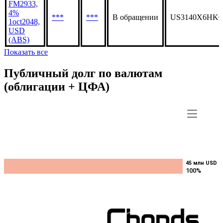
FM2933,
4%
***
***
В обращении
US3140X6HK0
1oct2048,
USD
(ABS)
Показать все
Публичный долг по валютам
(облигации + ЦФА)
45 млн USD
45 млн USD
100%
100%