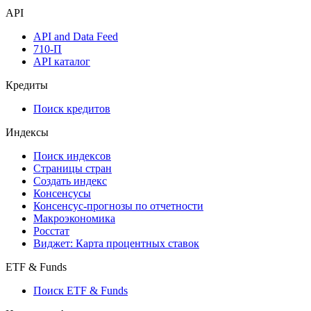
API
API and Data Feed
710-П
API каталог
Кредиты
Поиск кредитов
Индексы
Поиск индексов
Страницы стран
Создать индекс
Консенсусы
Консенсус-прогнозы по отчетности
Макроэкономика
Росстат
Виджет: Карта процентных ставок
ETF & Funds
Поиск ETF & Funds