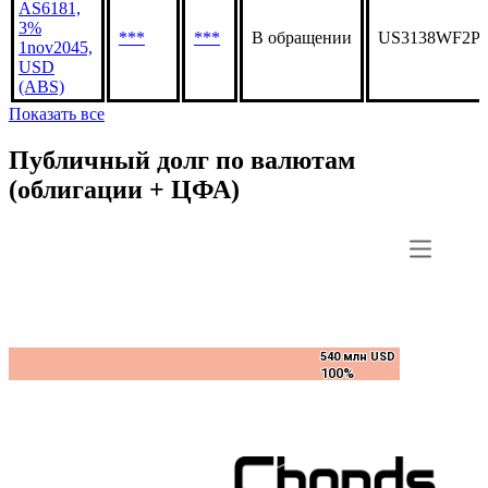
AS6181,
3%
***
***
В обращении
US3138WF2P0
1nov2045,
USD
(ABS)
Показать все
Публичный долг по валютам
(облигации + ЦФА)
540 млн USD
540 млн USD
100%
100%