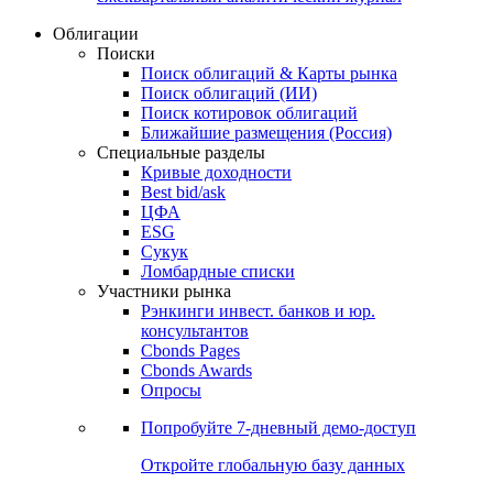
Облигации
Поиски
Поиск облигаций & Карты рынка
Поиск облигаций (ИИ)
Поиск котировок облигаций
Ближайшие размещения (Россия)
Специальные разделы
Кривые доходности
Best bid/ask
ЦФА
ESG
Сукук
Ломбардные списки
Участники рынка
Рэнкинги инвест. банков и юр.
консультантов
Cbonds Pages
Cbonds Awards
Опросы
Попробуйте
7-дневный
демо-доступ
Откройте глобальную базу данных