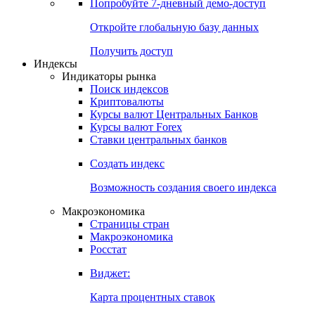
Попробуйте
7-дневный
демо-доступ
Откройте глобальную базу данных
Получить доступ
Индексы
Индикаторы рынка
Поиск индексов
Криптовалюты
Курсы валют Центральных Банков
Курсы валют Forex
Ставки центральных банков
Создать индекс
Возможность создания своего индекса
Макроэкономика
Страницы стран
Макроэкономика
Росстат
Виджет:
Карта процентных ставок