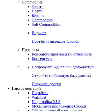
Commodities
Золото
Нефть
Бензин
Commodities
Soft Commodities
Виджет:
Портфели индексов Cbonds
Прогнозы
Консенсус-прогнозы по отчетности
Консенсусы
Попробуйте
7-дневный
демо-доступ
Откройте глобальную базу данных
Получить доступ
Инструментарий
Портфель
Watchlist
Надстройка XLS
Мобильное приложение Cbonds
Облигационный калькулятор