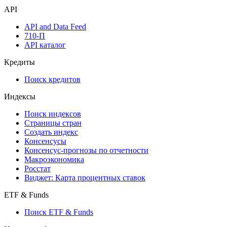
API
API and Data Feed
710-П
API каталог
Кредиты
Поиск кредитов
Индексы
Поиск индексов
Страницы стран
Создать индекс
Консенсусы
Консенсус-прогнозы по отчетности
Макроэкономика
Росстат
Виджет: Карта процентных ставок
ETF & Funds
Поиск ETF & Funds