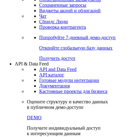
Сохраненные запросы
Виджеты акций и облигаций
Чат
Сбондс Люди
Проверка контрагента
Попробуйте
7-дневный
демо-доступ
Откройте глобальную базу данных
Получить доступ
API & Data Feed
API and Data Feed
API каталог
Готовые модули интеграции
Документация
Кастомные проекты для бизнеса
Оцените структуру и качество данных
в публичном демо-доступе
DEMO
Получите индивидуальный доступ
к интересующим данным