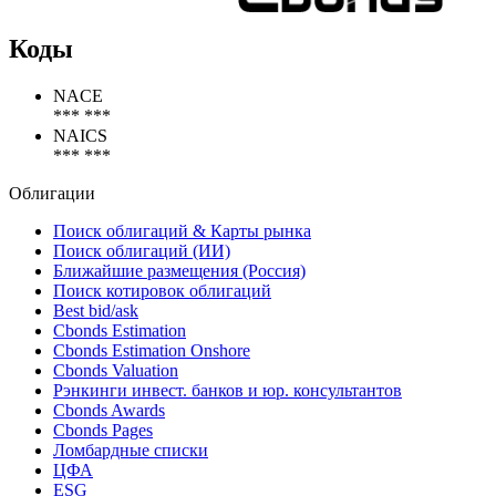
Коды
NACE
*** ***
NAICS
*** ***
Облигации
Поиск облигаций & Карты рынка
Поиск облигаций (ИИ)
Ближайшие размещения (Россия)
Поиск котировок облигаций
Best bid/ask
Cbonds Estimation
Cbonds Estimation Onshore
Cbonds Valuation
Рэнкинги инвест. банков и юр. консультантов
Cbonds Awards
Cbonds Pages
Ломбардные списки
ЦФА
ESG