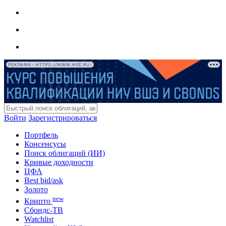
РЕКЛАМА • HTTPS://WWW.HSE.RU/
Войти
Зарегистрироваться
Портфель
Консенсусы
Поиск облигаций (ИИ)
Кривые доходности
ЦФА
Best bid/ask
Золото
new
Крипто
Сбондс-ТВ
Watchlist