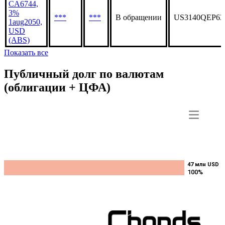
CA6744,
3%
***
***
В обращении
US3140QEP63
1aug2050,
USD
(ABS)
Показать все
Публичный долг по валютам
(облигации + ЦФА)
47 млн USD
47 млн USD
100%
100%