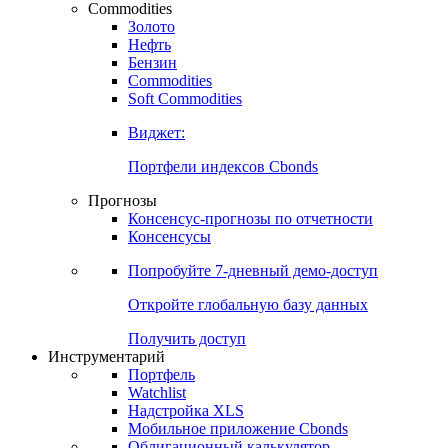
Commodities
Золото
Нефть
Бензин
Commodities
Soft Commodities
Виджет:
Портфели индексов Cbonds
Прогнозы
Консенсус-прогнозы по отчетности
Консенсусы
Попробуйте
7-дневный
демо-доступ
Откройте глобальную базу данных
Получить доступ
Инструментарий
Портфель
Watchlist
Надстройка XLS
Мобильное приложение Cbonds
Облигационный калькулятор