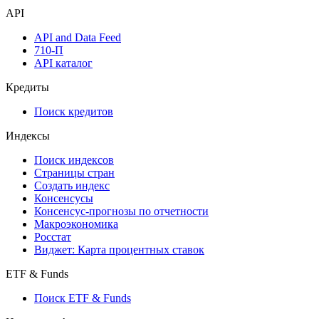
API
API and Data Feed
710-П
API каталог
Кредиты
Поиск кредитов
Индексы
Поиск индексов
Страницы стран
Создать индекс
Консенсусы
Консенсус-прогнозы по отчетности
Макроэкономика
Росстат
Виджет: Карта процентных ставок
ETF & Funds
Поиск ETF & Funds