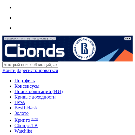
РЕКЛАМА • HTTPS://WWW.HSE.RU/
Войти
Зарегистрироваться
Портфель
Консенсусы
Поиск облигаций (ИИ)
Кривые доходности
ЦФА
Best bid/ask
Золото
new
Крипто
Сбондс-ТВ
Watchlist