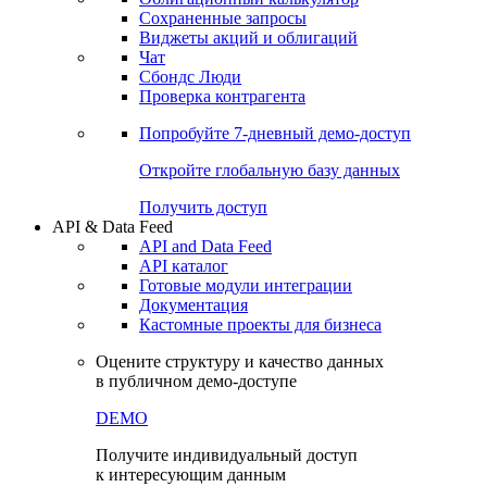
Сохраненные запросы
Виджеты акций и облигаций
Чат
Сбондс Люди
Проверка контрагента
Попробуйте
7-дневный
демо-доступ
Откройте глобальную базу данных
Получить доступ
API & Data Feed
API and Data Feed
API каталог
Готовые модули интеграции
Документация
Кастомные проекты для бизнеса
Оцените структуру и качество данных
в публичном демо-доступе
DEMO
Получите индивидуальный доступ
к интересующим данным