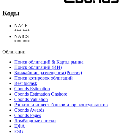
Коды
NACE
*** ***
NAICS
*** ***
Облигации
Поиск облигаций & Карты рынка
Поиск облигаций (ИИ)
Ближайшие размещения (Россия)
Поиск котировок облигаций
Best bid/ask
Cbonds Estimation
Cbonds Estimation Onshore
Cbonds Valuation
Рэнкинги инвест. банков и юр. консультантов
Cbonds Awards
Cbonds Pages
Ломбардные списки
ЦФА
ESG