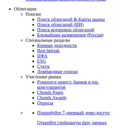
Облигации
Поиски
Поиск облигаций & Карты рынка
Поиск облигаций (ИИ)
Поиск котировок облигаций
Ближайшие размещения (Россия)
Специальные разделы
Кривые доходности
Best bid/ask
ЦФА
ESG
Сукук
Ломбардные списки
Участники рынка
Рэнкинги инвест. банков и юр.
консультантов
Cbonds Pages
Cbonds Awards
Опросы
Попробуйте
7-дневный
демо-доступ
Откройте глобальную базу данных