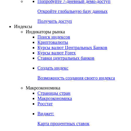
Попробуйте
7-дневный
демо-доступ
Откройте глобальную базу данных
Получить доступ
Индексы
Индикаторы рынка
Поиск индексов
Криптовалюты
Курсы валют Центральных Банков
Курсы валют Forex
Ставки центральных банков
Создать индекс
Возможность создания своего индекса
Макроэкономика
Страницы стран
Макроэкономика
Росстат
Виджет:
Карта процентных ставок