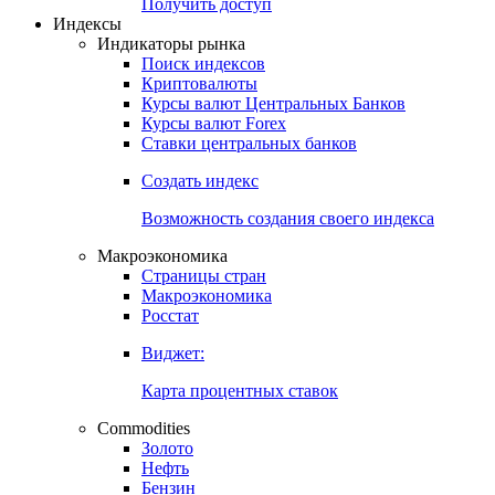
Попробуйте
7-дневный
демо-доступ
Откройте глобальную базу данных
Получить доступ
Индексы
Индикаторы рынка
Поиск индексов
Криптовалюты
Курсы валют Центральных Банков
Курсы валют Forex
Ставки центральных банков
Создать индекс
Возможность создания своего индекса
Макроэкономика
Страницы стран
Макроэкономика
Росстат
Виджет:
Карта процентных ставок