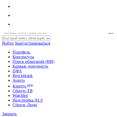
РЕКЛАМА • HTTPS://WWW.HSE.RU/
Войти
Зарегистрироваться
Портфель
Консенсусы
Поиск облигаций (ИИ)
Кривые доходности
ЦФА
Best bid/ask
Золото
new
Крипто
Сбондс-ТВ
Watchlist