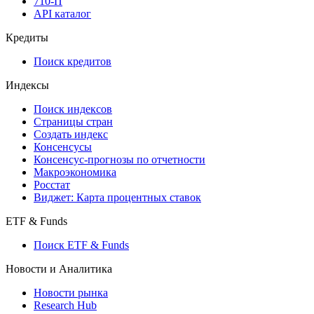
API
API and Data Feed
710-П
API каталог
Кредиты
Поиск кредитов
Индексы
Поиск индексов
Страницы стран
Создать индекс
Консенсусы
Консенсус-прогнозы по отчетности
Макроэкономика
Росстат
Виджет: Карта процентных ставок
ETF & Funds
Поиск ETF & Funds