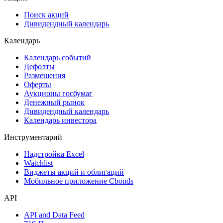
Сукук
Самые популярные облигации на Cbonds.ru
Акции
Поиск акций
Дивидендный календарь
Календарь
Календарь событий
Дефолты
Размещения
Оферты
Аукционы госбумаг
Денежный рынок
Дивидендный календарь
Календарь инвестора
Инструментарий
Надстройка Excel
Watchlist
Виджеты акций и облигаций
Мобильное приложение Cbonds