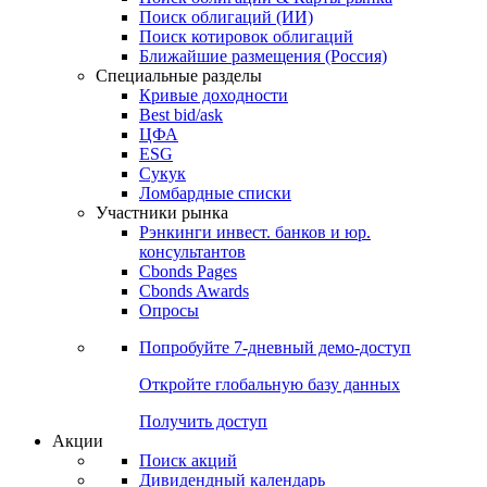
Облигации
Поиски
Поиск облигаций & Карты рынка
Поиск облигаций (ИИ)
Поиск котировок облигаций
Ближайшие размещения (Россия)
Специальные разделы
Кривые доходности
Best bid/ask
ЦФА
ESG
Сукук
Ломбардные списки
Участники рынка
Рэнкинги инвест. банков и юр.
консультантов
Cbonds Pages
Cbonds Awards
Опросы
Попробуйте
7-дневный
демо-доступ
Откройте глобальную базу данных