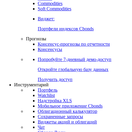
Commodities
Золото
Нефть
Бензин
Commodities
Soft Commodities
Виджет:
Портфели индексов Cbonds
Прогнозы
Консенсус-прогнозы по отчетности
Консенсусы
Попробуйте
7-дневный
демо-доступ
Откройте глобальную базу данных
Получить доступ
Инструментарий
Портфель
Watchlist
Надстройка XLS
Мобильное приложение Cbonds
Облигационный калькулятор