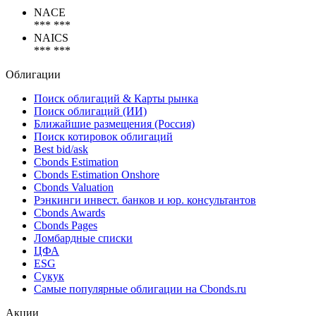
Коды
NACE
*** ***
NAICS
*** ***
Облигации
Поиск облигаций & Карты рынка
Поиск облигаций (ИИ)
Ближайшие размещения (Россия)
Поиск котировок облигаций
Best bid/ask
Cbonds Estimation
Cbonds Estimation Onshore
Cbonds Valuation
Рэнкинги инвест. банков и юр. консультантов
Cbonds Awards
Cbonds Pages
Ломбардные списки
ЦФА
ESG