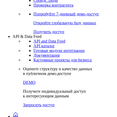
Сохраненные запросы
Виджеты акций и облигаций
Чат
Сбондс Люди
Проверка контрагента
Попробуйте
7-дневный
демо-доступ
Откройте глобальную базу данных
Получить доступ
API & Data Feed
API and Data Feed
API каталог
Готовые модули интеграции
Документация
Кастомные проекты для бизнеса
Оцените структуру и качество данных
в публичном демо-доступе
DEMO
Получите индивидуальный доступ
к интересующим данным