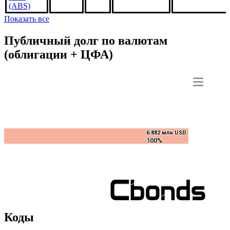
BM2001,
3.5%
***
***
В обращении
US3140J6GK7
1dec2046,
USD
(ABS)
Показать все
Публичный долг по валютам
(облигации + ЦФА)
6 882 млн USD
6 882 млн USD
100%
100%