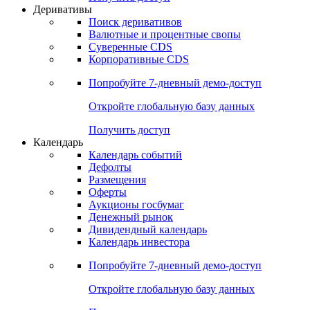
Откройте глобальную базу данных
Получить доступ
Деривативы
Поиск деривативов
Валютные и процентные свопы
Суверенные CDS
Корпоративные CDS
Попробуйте
7-дневный
демо-доступ
Откройте глобальную базу данных
Получить доступ
Календарь
Календарь событий
Дефолты
Размещения
Оферты
Аукционы госбумаг
Денежный рынок
Дивидендный календарь
Календарь инвестора