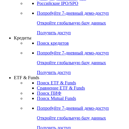
Получить доступ
Акции
Поиск акций
Дивидендный календарь
Российские IPO/SPO
Попробуйте
7-дневный
демо-доступ
Откройте глобальную базу данных
Получить доступ
Кредиты
Поиск кредитов
Попробуйте
7-дневный
демо-доступ
Откройте глобальную базу данных
Получить доступ
ETF & Funds
Поиск ETF & Funds
Сравнение ETF & Funds
Поиск ПИФ
Поиск Mutual Funds
Попробуйте
7-дневный
демо-доступ