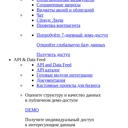
Сохраненные запросы
Виджеты акций и облигаций
Чат
Сбондс Люди
Проверка контрагента
Попробуйте
7-дневный
демо-доступ
Откройте глобальную базу данных
Получить доступ
API & Data Feed
API and Data Feed
API каталог
Готовые модули интеграции
Документация
Кастомные проекты для бизнеса
Оцените структуру и качество данных
в публичном демо-доступе
DEMO
Получите индивидуальный доступ
к интересующим данным