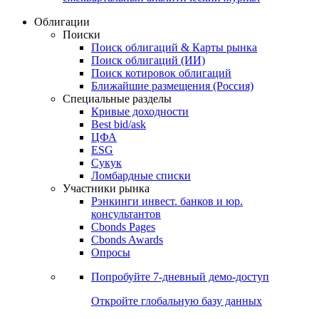
Облигации
Поиски
Поиск облигаций & Карты рынка
Поиск облигаций (ИИ)
Поиск котировок облигаций
Ближайшие размещения (Россия)
Специальные разделы
Кривые доходности
Best bid/ask
ЦФА
ESG
Сукук
Ломбардные списки
Участники рынка
Рэнкинги инвест. банков и юр.
консультантов
Cbonds Pages
Cbonds Awards
Опросы
Попробуйте
7-дневный
демо-доступ
Откройте глобальную базу данных