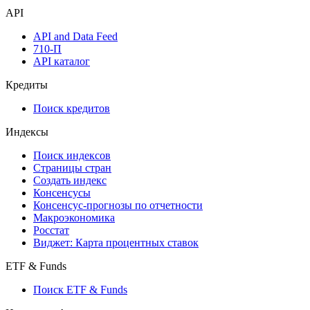
API
API and Data Feed
710-П
API каталог
Кредиты
Поиск кредитов
Индексы
Поиск индексов
Страницы стран
Создать индекс
Консенсусы
Консенсус-прогнозы по отчетности
Макроэкономика
Росстат
Виджет: Карта процентных ставок
ETF & Funds
Поиск ETF & Funds