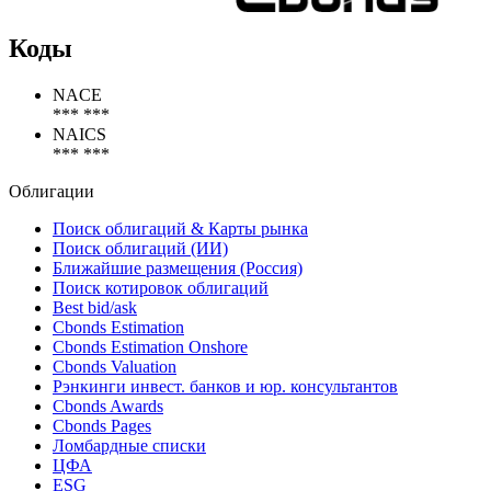
Коды
NACE
*** ***
NAICS
*** ***
Облигации
Поиск облигаций & Карты рынка
Поиск облигаций (ИИ)
Ближайшие размещения (Россия)
Поиск котировок облигаций
Best bid/ask
Cbonds Estimation
Cbonds Estimation Onshore
Cbonds Valuation
Рэнкинги инвест. банков и юр. консультантов
Cbonds Awards
Cbonds Pages
Ломбардные списки
ЦФА
ESG