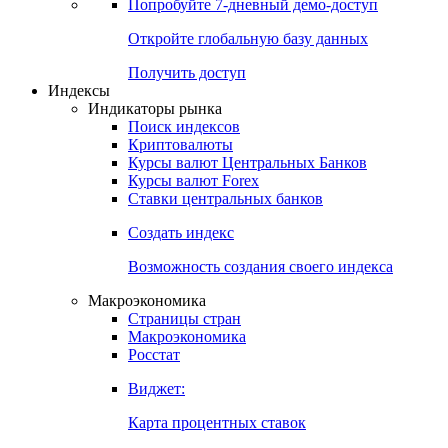
Попробуйте
7-дневный
демо-доступ
Откройте глобальную базу данных
Получить доступ
Индексы
Индикаторы рынка
Поиск индексов
Криптовалюты
Курсы валют Центральных Банков
Курсы валют Forex
Ставки центральных банков
Создать индекс
Возможность создания своего индекса
Макроэкономика
Страницы стран
Макроэкономика
Росстат
Виджет:
Карта процентных ставок