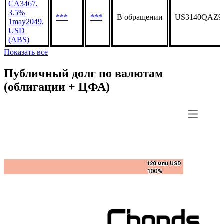
CA3467,
3.5%
***
***
В обращении
US3140QAZ9
1may2049,
USD
(ABS)
Показать все
Публичный долг по валютам
(облигации + ЦФА)
120 млн USD
120 млн USD
100%
100%