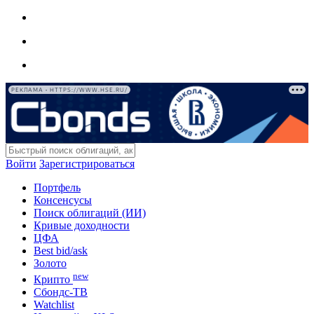
РЕКЛАМА • HTTPS://WWW.HSE.RU/
Войти
Зарегистрироваться
Портфель
Консенсусы
Поиск облигаций (ИИ)
Кривые доходности
ЦФА
Best bid/ask
Золото
new
Крипто
Сбондс-ТВ
Watchlist