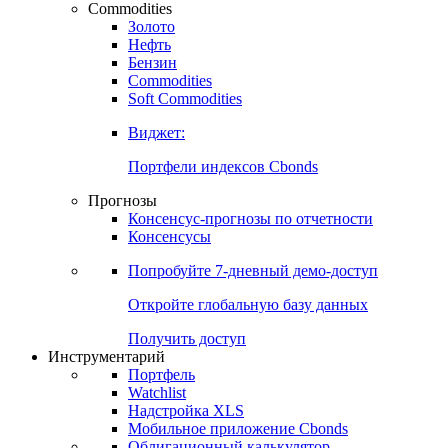
Commodities
Золото
Нефть
Бензин
Commodities
Soft Commodities
Виджет:
Портфели индексов Cbonds
Прогнозы
Консенсус-прогнозы по отчетности
Консенсусы
Попробуйте
7-дневный
демо-доступ
Откройте глобальную базу данных
Получить доступ
Инструментарий
Портфель
Watchlist
Надстройка XLS
Мобильное приложение Cbonds
Облигационный калькулятор